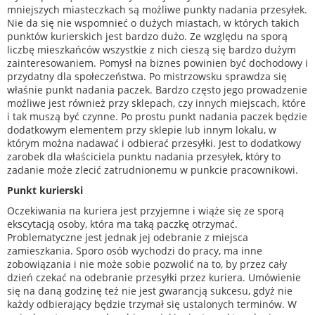
mniejszych miasteczkach są możliwe punkty nadania przesyłek.
Nie da się nie wspomnieć o dużych miastach, w których takich
punktów kurierskich jest bardzo dużo. Ze względu na sporą
liczbę mieszkańców wszystkie z nich cieszą się bardzo dużym
zainteresowaniem. Pomysł na biznes powinien być dochodowy i
przydatny dla społeczeństwa. Po mistrzowsku sprawdza się
właśnie punkt nadania paczek. Bardzo często jego prowadzenie
możliwe jest również przy sklepach, czy innych miejscach, które
i tak muszą być czynne. Po prostu punkt nadania paczek będzie
dodatkowym elementem przy sklepie lub innym lokalu, w
którym można nadawać i odbierać przesyłki. Jest to dodatkowy
zarobek dla właściciela punktu nadania przesyłek, który to
zadanie może zlecić zatrudnionemu w punkcie pracownikowi.
Punkt kurierski
Oczekiwania na kuriera jest przyjemne i wiąże się ze sporą
ekscytacją osoby, która ma taką paczkę otrzymać.
Problematyczne jest jednak jej odebranie z miejsca
zamieszkania. Sporo osób wychodzi do pracy, ma inne
zobowiązania i nie może sobie pozwolić na to, by przez cały
dzień czekać na odebranie przesyłki przez kuriera. Umówienie
się na daną godzinę też nie jest gwarancją sukcesu, gdyż nie
każdy odbierający będzie trzymał się ustalonych terminów. W