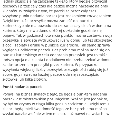
jednak skusić się na założenie takiego, który będzie przynosił
dochody i przez cały czas nie będzie można narzekać na brak
klientów. W związku z tym, że paczki są przez cały czas
wysyłane punkt nadania paczek jest znakomitym rozwiązaniem.
Dzięki temu, że przesyłkę można zanieść doi punktu
kurierskiego nie ma powodu do czekania cały dzień w domu na
kuriera, który nie wiadomo o której dokładnie godzinie się
pojawi. Tak w godzinach otwarcia punktu można zostawić swoją
przesyłkę, a etykietę wydrukować już w domu lub też skorzystać
z opcji zapłaty i druku w punkcie kurierskim. Tak samo sprawa
wygląda z odbiorem paczek. Bez problemu można udać się do
punktu kurierskiego w celu odebrania przesyłek. Jest to także
tańsza opcja dla klienta i dodatkowo nie trzeba czekać w domu
za dostarczeniem przesyłki przez kuriera. W przypadku
wysyłania większej liczby przesyłek oszczędności robią się już
spore, gdy nawet na każdej paczce uda się zaoszczędzić
złotówkę lub kilka złotych.
Punkt nadania paczek
Pomysł na biznes słynący z tego, że będzie punktem nadania
paczek jest mistrzowskim posunięciem. Ważne jest jednak to,
by był on czynny w ciągu kilku godzin codziennie. Dzięki temu
klienci będą mieli świadomość tego, że bez problemu można
wysłać paczkę właśnie w tym miejscu. Już nawet na wsiach i w