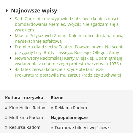
Podejrzewany sprawca został
promil alkoholu w organizmie.
aresztowany
Został ranny
Najnowsze wpisy
Sąd: Churchill nie wypowiedział słów o konieczności
bombardowania Niemiec. Wójcik: Nie zgadzam się z
wyrokiem
Miasto Przyjaznych Zmian. Kolejne ulice dostaną nową
nawierzchnię asfaltową
Premiera dla dzieci w Teatrze Powszechnym. Na scenie
przygody Lisy, Britty, Lassego, Bossego, Ollego i Anny
Nowe wzory Radomskiej Karty Miejskiej. Upamiętniają
wydarzenia z robotniczego protestu w czerwcu 1976 r.
42-latek zerwał kobiecie z szyi złote łańcuszki.
Prokuratura postawiła mu zarzut kradzieży zuchwałej
Kultura i rozrywka
Różne
Kino Helios Radom
Reklama Radom
Multikino Radom
Najpopularniejsze
Resursa Radom
Darmowe bilety i wejściówki