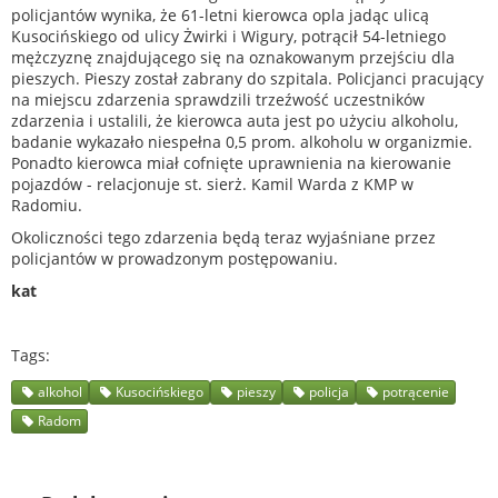
policjantów wynika, że 61-letni kierowca opla jadąc ulicą
Kusocińskiego od ulicy Żwirki i Wigury, potrącił 54-letniego
mężczyznę znajdującego się na oznakowanym przejściu dla
pieszych. Pieszy został zabrany do szpitala. Policjanci pracujący
na miejscu zdarzenia sprawdzili trzeźwość uczestników
zdarzenia i ustalili, że kierowca auta jest po użyciu alkoholu,
badanie wykazało niespełna 0,5 prom. alkoholu w organizmie.
Ponadto kierowca miał cofnięte uprawnienia na kierowanie
pojazdów - relacjonuje st. sierż. Kamil Warda z KMP w
Radomiu.
Okoliczności tego zdarzenia będą teraz wyjaśniane przez
policjantów w prowadzonym postępowaniu.
kat
Tags
alkohol
Kusocińskiego
pieszy
policja
potrącenie
Radom