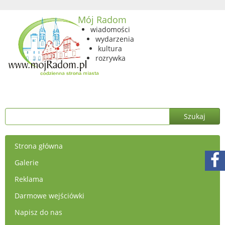
Mój Radom
wiadomości
wydarzenia
kultura
rozrywka
Strona główna
Galerie
Reklama
Darmowe wejściówki
Napisz do nas