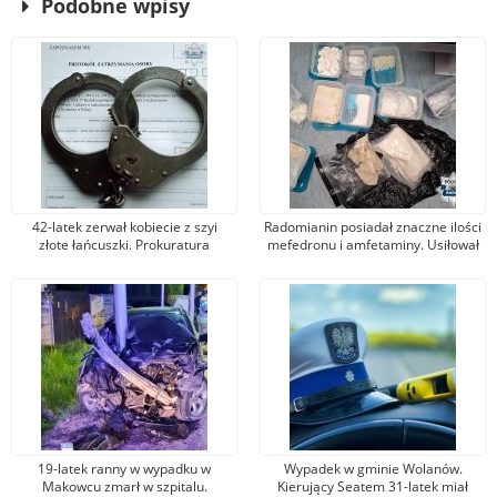
Podobne wpisy
42-latek zerwał kobiecie z szyi
Radomianin posiadał znaczne ilości
złote łańcuszki. Prokuratura
mefedronu i amfetaminy. Usiłował
postawiła mu zarzut kradzieży
je sprzedawać
zuchwałej
19-latek ranny w wypadku w
Wypadek w gminie Wolanów.
Makowcu zmarł w szpitalu.
Kierujący Seatem 31-latek miał