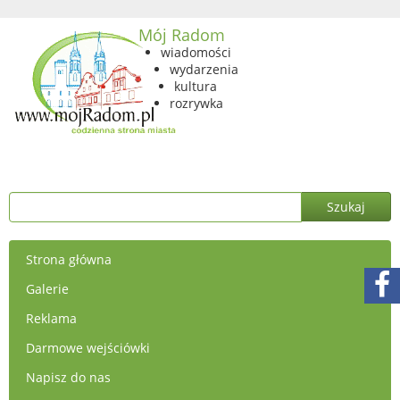
Mój Radom
wiadomości
wydarzenia
kultura
rozrywka
Strona główna
Galerie
Reklama
Darmowe wejściówki
Napisz do nas