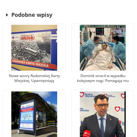
Podobne wpisy
Nowe wzory Radomskiej Karty
Dominik stracił w wypadku
Miejskiej. Upamiętniają
kolejowym nogi. Pomagają mu
wydarzenia z robotniczego
tysiące osób, jeden z darczyńców
protestu w czerwcu 1976 r.
przekazał na leczenie 100 tys. zł!