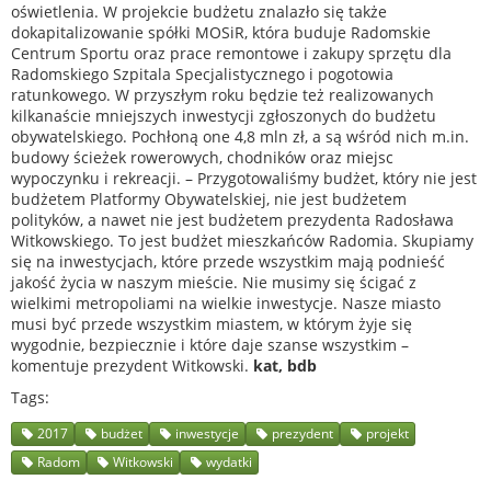
oświetlenia. W projekcie budżetu znalazło się także
dokapitalizowanie spółki MOSiR, która buduje Radomskie
Centrum Sportu oraz prace remontowe i zakupy sprzętu dla
Radomskiego Szpitala Specjalistycznego i pogotowia
ratunkowego. W przyszłym roku będzie też realizowanych
kilkanaście mniejszych inwestycji zgłoszonych do budżetu
obywatelskiego. Pochłoną one 4,8 mln zł, a są wśród nich m.in.
budowy ścieżek rowerowych, chodników oraz miejsc
wypoczynku i rekreacji. – Przygotowaliśmy budżet, który nie jest
budżetem Platformy Obywatelskiej, nie jest budżetem
polityków, a nawet nie jest budżetem prezydenta Radosława
Witkowskiego. To jest budżet mieszkańców Radomia. Skupiamy
się na inwestycjach, które przede wszystkim mają podnieść
jakość życia w naszym mieście. Nie musimy się ścigać z
wielkimi metropoliami na wielkie inwestycje. Nasze miasto
musi być przede wszystkim miastem, w którym żyje się
wygodnie, bezpiecznie i które daje szanse wszystkim –
komentuje prezydent Witkowski.
kat, bdb
Tags
2017
budżet
inwestycje
prezydent
projekt
Radom
Witkowski
wydatki