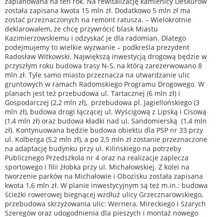
zaplanowana na ten rok. Na rewitalizację kamienicy Deskurów
została zapisana kwota 15 mln zł. Dodatkowo 5 mln zł ma
zostać przeznaczonych na remont ratusza. – Wielokrotnie
deklarowałem, że chcę przywrócić blask Miastu
Kazimierzowskiemu i odzyskać je dla radomian. Dlatego
podejmujemy to wielkie wyzwanie – podkreśla prezydent
Radosław Witkowski. Największą inwestycją drogową będzie w
przyszłym roku budowa trasy N-S, na którą zarezerwowano 8
mln zł. Tyle samo miasto przeznacza na utwardzanie ulic
gruntowych w ramach Radomskiego Programu Drogowego. W
planach jest też przebudowa ul. Tartacznej (6 mln zł) i
Gospodarczej (2,2 mln zł), przebudowa pl. Jagiellońskiego (3
mln zł), budowa drogi łączącej ul. Wyścigową z Lipską i Cisową
(1,4 mln zł) oraz budowa kładki nad ul. Sandomierską (1,4 mln
zł). Kontynuowana będzie budowa obiektu dla PSP nr 33 przy
ul. Kolberga (5,2 mln zł), a po 2,5 mln zł zostanie przeznaczone
na adaptację budynku przy ul. Kilińskiego na potrzeby
Publicznego Przedszkola nr 4 oraz na realizacje zaplecza
sportowego i filii żłobka przy ul. Michałowskiej. Z kolei na
tworzenie parków na Michałowie i Obozisku została zapisana
kwota 1,6 mln zł. W planie inwestycyjnym są też m.in.: budowa
ścieżki rowerowej biegnącej wzdłuż ulicy Grzecznarowskiego,
przebudowa skrzyżowania ulic: Wernera, Mireckiego i Szarych
Szeregów oraz udogodnienia dla pieszych i montaż nowego