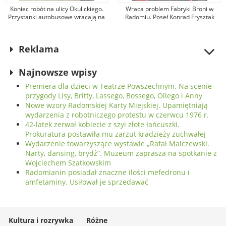
Koniec robót na ulicy Okulickiego.
Wraca problem Fabryki Broni w
Przystanki autobusowe wracają na
Radomiu. Poseł Konrad Frysztak
dawne miejsce
(KO) odpiera zarzuty posła
Przemysława Czarnka (PiS)
Reklama
Najnowsze wpisy
Premiera dla dzieci w Teatrze Powszechnym. Na scenie
przygody Lisy, Britty, Lassego, Bossego, Ollego i Anny
Nowe wzory Radomskiej Karty Miejskiej. Upamiętniają
wydarzenia z robotniczego protestu w czerwcu 1976 r.
42-latek zerwał kobiecie z szyi złote łańcuszki.
Prokuratura postawiła mu zarzut kradzieży zuchwałej
Wydarzenie towarzyszące wystawie „Rafał Malczewski.
Narty, dansing, brydż”. Muzeum zaprasza na spotkanie z
Wojciechem Szatkowskim
Radomianin posiadał znaczne ilości mefedronu i
amfetaminy. Usiłował je sprzedawać
Kultura i rozrywka
Różne