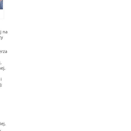
j na
zy
erza
,
ej,
i
);
ej,
,