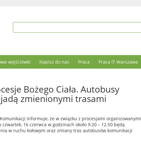
we wejściówki
Napisz do nas
Praca
Praca IT Warszawa
ocesje Bożego Ciała. Autobusy
ojadą zmienionymi trasami
i Komunikacji informuje, że w związku z procesjami organizowanym
w czwartek, 16 czerwca w godzinach około 9.20 – 12.50 będą
nia w ruchu kołowym oraz zmiany tras autobusów komunikacji