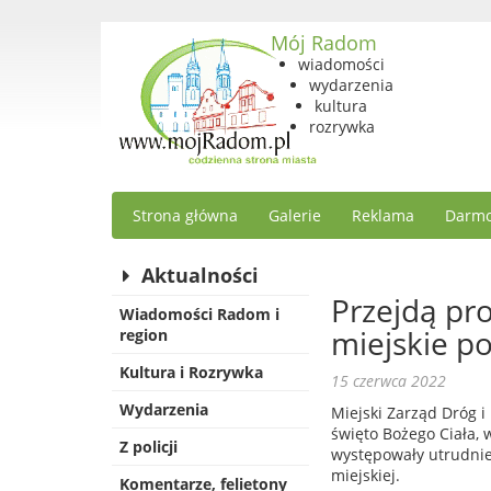
Mój Radom
wiadomości
wydarzenia
kultura
rozrywka
Strona główna
Galerie
Reklama
Darmo
Aktualności
Przejdą pr
Wiadomości Radom i
miejskie p
region
Kultura i Rozrywka
15 czerwca 2022
Wydarzenia
Miejski Zarząd Dróg 
święto Bożego Ciała, 
Z policji
występowały utrudnie
miejskiej.
Komentarze, felietony