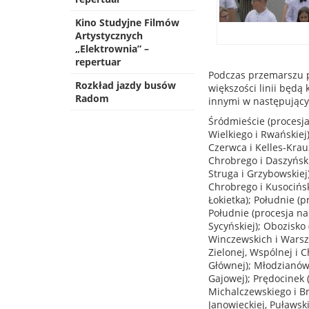
Kino Studyjne Filmów
Artystycznych
„Elektrownia” –
repertuar
Podczas przemarszu p
Rozkład jazdy busów
większości linii będ
Radom
innymi w następujący
Śródmieście (procesja
Wielkiego i Rwańskiej
Czerwca i Kelles-Krau
Chrobrego i Daszyński
Struga i Grzybowskiej)
Chrobrego i Kusocińsk
Łokietka); Południe (p
Południe (procesja na 
Sycyńskiej); Obozisko
Winczewskich i Warsza
Zielonej, Wspólnej i C
Głównej); Młodzianów 
Gajowej); Prędocinek 
Michalczewskiego i Br
Janowieckiej, Puławski