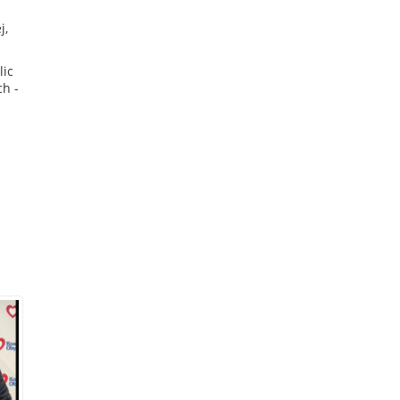
j,
lic
ch -