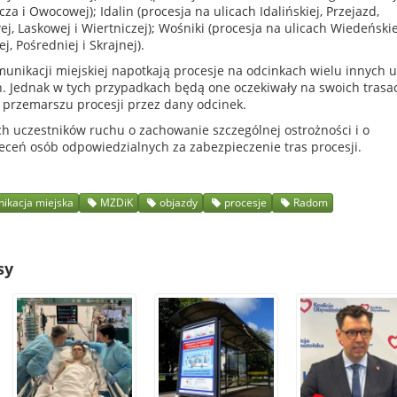
a i Owocowej); Idalin (procesja na ulicach Idalińskiej, Przejazd,
owej, Laskowej i Wiertniczej); Wośniki (procesja na ulicach Wiedeńskie
j, Pośredniej i Skrajnej).
nikacji miejskiej napotkają procesje na odcinkach wielu innych u
h. Jednak w tych przypadkach będą one oczekiwały na swoich trasa
 przemarszu procesji przez dany odcinek.
h uczestników ruchu o zachowanie szczególnej ostrożności i o
eceń osób odpowiedzialnych za zabezpieczenie tras procesji.
ikacja miejska
MZDiK
objazdy
procesje
Radom
sy