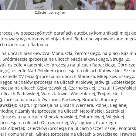
Zdjęcie ilustracyjne
rocesji w poszczególnych parafiach autobusy komunikacji miejskie
ą kursowały wyznaczonymi objazdami. Będą one wprowadzane międ
ch dzielnicach Radomia:
 na ulicach Sienkiewicza, Moniuszki, Żeromskiego, na placu Kazimi
); Śródmieście (procesja na ulicach Niedziałkowskiego, Struga, 25
za); osiedle Akademickie (procesja na ulicach Rapackiego, Górniczej
ego); osiedle Nad Potokiem (procesja na ulicach Katowickiej, Szklan
; osiedle XV-lecia (procesja na ulicach Staniosa, Miłej, Sowińskiego,
iego); Michałów (procesja na ulicach Królowej Jadwigi, Sobieskiego 
rocesja na ulicach Gębarzewskiej, Czarnoleskiej, Urszuli i Sycyńskiej
ulicach Padewskiej, Warsztatowej, Wierzbickiej, Trojańskiej i
 (procesja na ulicach Żwirowej, Parkowej, Brandta, Rodziny
wskiej); Kaptur (procesja na ulicach Wernera, Polnej, Ceglanej,
hłodnej); Zamłynie (procesja na ulicach Natolińskiej, Szerokiej i
(procesja na ulicach Młodzianowskiej, Południowej, Wiejskiej i
(procesja na ulicach Ostrowieckiej, Wyścigowej, Czackiego.
ata Alberta); Dzierzków (procesja na ulicach Szczecińskiej, Pomorski
ej i Komunalnej); Glinice (procesja na ulicach Słowackiego, Trawnej