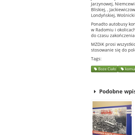
Jarzynowej, Niemcewicz
Bliskiej, , Jackiewicz
Londyńskiej, Wośnickie
Ponadto autobusy komu
w Radomiu i okolicac
do czasu zakończenia
MZDiK prosi wszystkic
stosowanie się do pol
Tags
Boże Ciało
komun
Podobne wpi