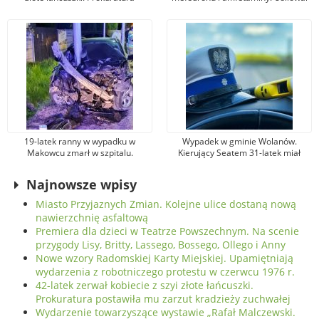
postawiła mu zarzut kradzieży
je sprzedawać
zuchwałej
19-latek ranny w wypadku w
Wypadek w gminie Wolanów.
Makowcu zmarł w szpitalu.
Kierujący Seatem 31-latek miał
Podejrzewany sprawca został
promil alkoholu w organizmie.
aresztowany
Został ranny
Najnowsze wpisy
Miasto Przyjaznych Zmian. Kolejne ulice dostaną nową
nawierzchnię asfaltową
Premiera dla dzieci w Teatrze Powszechnym. Na scenie
przygody Lisy, Britty, Lassego, Bossego, Ollego i Anny
Nowe wzory Radomskiej Karty Miejskiej. Upamiętniają
wydarzenia z robotniczego protestu w czerwcu 1976 r.
42-latek zerwał kobiecie z szyi złote łańcuszki.
Prokuratura postawiła mu zarzut kradzieży zuchwałej
Wydarzenie towarzyszące wystawie „Rafał Malczewski.