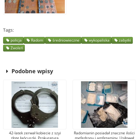
Tags
policja
Radom
średniowieczne
wykopaliska
zabytki
Zwoleń
Podobne wpisy
42-latek zerwał kobiecie z szyi
Radomianin posiadał znaczne ilości
złote łańcuszki. Prokuratura
mefedronu i amfetaminy. Usiłował