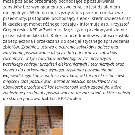
może posiadać przedmioty pochodzące z poszukiwania
zabytków bez wymaganego zezwolenia, co jest działaniem
nielegalnym. W domu mężczyzny zabezpieczono unikatowe
przedmioty, jak toporek pochodzący z epoki średniowiecza oraz
kilkadziesiąt monet różnego rodzaju - informuje asp. Krzysztof
Gregorczyk z KPP w Zwoleniu. Mężczyzna przekopywał ziemię
przez ostatnie kilka lat. Kolekcja przedmiotów w całości została
zabezpieczona i przekazana do specjalistycznego sprawdzenia
zbiorów.
Zgodnie z ustawą o ochronie zabytków i opiece nad
zabytkami, poszukiwanie ukrytych lub porzuconych zabytków
ruchomych, w tym zabytków archeologicznych, przy użyciu
wszelkiego rodzaju urządzeń elektronicznych i technicznych oraz
sprzętu do nurkowania, wymaga uzyskania pozwolenia od
wojewódzkiego konserwatora zabytków, w którym określone jest
miejsce i czas poszukiwań. Każde znalezisko poszukiwacz ma
obowiązek przedstawić konserwatorowi, który zdecyduje, które
znalezione przedmioty poszukiwacz może zatrzymać, a które należą
do skarbu państwa.
kat
Fot. KPP Zwoleń