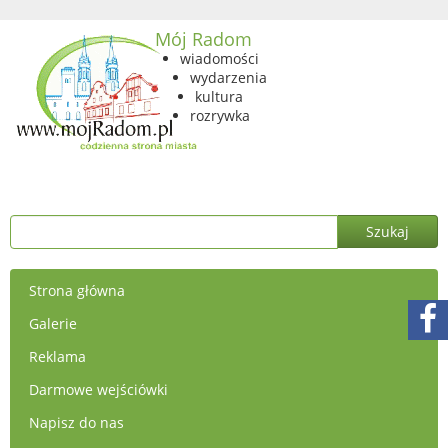
Mój Radom
wiadomości
wydarzenia
kultura
rozrywka
Strona główna
Galerie
Reklama
Darmowe wejściówki
Napisz do nas