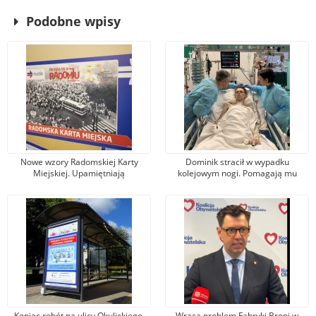
Podobne wpisy
Nowe wzory Radomskiej Karty
Dominik stracił w wypadku
Miejskiej. Upamiętniają
kolejowym nogi. Pomagają mu
wydarzenia z robotniczego
tysiące osób, jeden z darczyńców
protestu w czerwcu 1976 r.
przekazał na leczenie 100 tys. zł!
Koniec robót na ulicy Okulickiego.
Wraca problem Fabryki Broni w