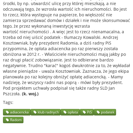
środki, by np. utwardzić ulicę przy której mieszkają, a nie
odczuwają tego, że wzrosła wartość ich nieruchomości. Bo jest
to rzecz, która występuje na papierze, bo większość nie
zamierza sprzedawać domów i działek i nie może skonsumować
tego, że przez wykonaną inwestycję wzrasta
wartość nieruchomości . A więc jest to rzecz nienamacalna, a
trzeba od niej uiścić podatek - tłumaczy Kowalski. Andrzej
Kosztowniak, były prezydent Radomia, a dziś radny PiS
przypomina, że opłata adiacencka po raz pierwszy została
obniżona w 2012 r. - Właściciele nieruchomości mają jakby po
raz drugi płacić zobowiązanie. Jest to odbierane bardzo
negatywnie. Trudno "karać" kogoś dwukrotnie za to, że wykładał
własne pieniądze - uważa Kosztowniak. Zaznacza, że jego ekipa
planowała po raz kolejny obniżyć opłatę adiacencką. - Mamy
nadzieję, że wszyscy radni nas poprą - mówi były prezydent.
Pod projektem uchwały podpisał się także radny SLD Jan
Pszczoła.
(k. woj.)
Tags
adiacencka
klub radnych
opłata
PiS
podatek
Radom