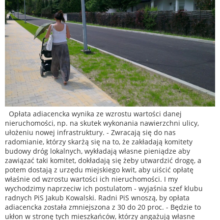
Opłata adiacencka wynika ze wzrostu wartości danej
nieruchomości, np. na skutek wykonania nawierzchni ulicy,
ułożeniu nowej infrastruktury. - Zwracają się do nas
radomianie, którzy skarżą się na to, że zakładają komitety
budowy dróg lokalnych, wykładają własne pieniądze aby
zawiązać taki komitet, dokładają się żeby utwardzić drogę, a
potem dostają z urzędu miejskiego kwit, aby uiścić opłatę
właśnie od wzrostu wartości ich nieruchomości. I my
wychodzimy naprzeciw ich postulatom - wyjaśnia szef klubu
radnych PiS Jakub Kowalski. Radni PiS wnoszą, by opłata
adiacencka została zmniejszona z 30 do 20 proc. - Będzie to
ukłon w stronę tych mieszkańców, którzy angażują własne