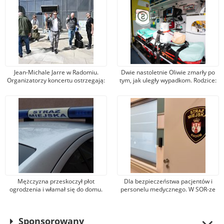
Jean-Michale Jarre w Radomiu.
Dwie nastoletnie Oliwie zmarły po
Organizatorzy koncertu ostrzegają:
tym, jak uległy wypadkom. Rodzice:
będzie głośno!
„To dla nas morderstwo”.
Prokuratura w akcji
Mężczyzna przeskoczył płot
Dla bezpieczeństwa pacjentów i
ogrodzenia i włamał się do domu.
personelu medycznego. W SOR-ze
Na gorącym uczynku złapali go
szpitala działa stały posterunek
strażnicy miejscy
Straży Miejskiej
Sponsorowany