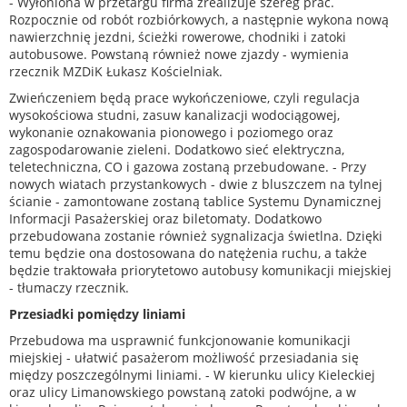
- Wyłoniona w przetargu firma zrealizuje szereg prac.
Rozpocznie od robót rozbiórkowych, a następnie wykona nową
nawierzchnię jezdni, ścieżki rowerowe, chodniki i zatoki
autobusowe. Powstaną również nowe zjazdy - wymienia
rzecznik MZDiK Łukasz Kościelniak.
Zwieńczeniem będą prace wykończeniowe, czyli regulacja
wysokościowa studni, zasuw kanalizacji wodociągowej,
wykonanie oznakowania pionowego i poziomego oraz
zagospodarowanie zieleni. Dodatkowo sieć elektryczna,
teletechniczna, CO i gazowa zostaną przebudowane. - Przy
nowych wiatach przystankowych - dwie z bluszczem na tylnej
ścianie - zamontowane zostaną tablice Systemu Dynamicznej
Informacji Pasażerskiej oraz biletomaty. Dodatkowo
przebudowana zostanie również sygnalizacja świetlna. Dzięki
temu będzie ona dostosowana do natężenia ruchu, a także
będzie traktowała priorytetowo autobusy komunikacji miejskiej
- tłumaczy rzecznik.
Przesiadki pomiędzy liniami
Przebudowa ma usprawnić funkcjonowanie komunikacji
miejskiej - ułatwić pasażerom możliwość przesiadania się
między poszczególnymi liniami. - W kierunku ulicy Kieleckiej
oraz ulicy Limanowskiego powstaną zatoki podwójne, a w