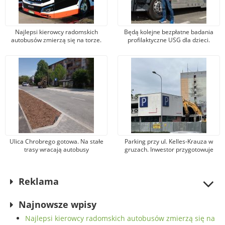
Najlepsi kierowcy radomskich
Będą kolejne bezpłatne badania
autobusów zmierzą się na torze.
profilaktyczne USG dla dzieci.
Wielkie emocje i rodzinny piknik na
Zapisy już dzisiaj!
Autodromie Jastrząb jutro, 9 maja!
Ulica Chrobrego gotowa. Na stałe
Parking przy ul. Kelles-Krauza w
trasy wracają autobusy
gruzach. Inwestor przygotowuje
komunikacji miejskiej: „szóstka” i
teren pod radomski „drapacz
„siódemka”
chmur”
Reklama
Najnowsze wpisy
Najlepsi kierowcy radomskich autobusów zmierzą się na