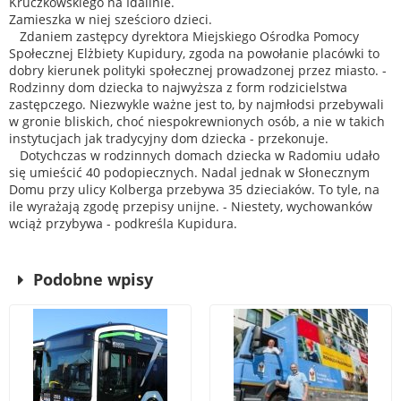
Kruczkowskiego na Idalinie.
Zamieszka w niej sześcioro dzieci.
Zdaniem zastępcy dyrektora Miejskiego Ośrodka Pomocy
Społecznej Elżbiety Kupidury, zgoda na powołanie placówki to
dobry kierunek polityki społecznej prowadzonej przez miasto. -
Rodzinny dom dziecka to najwyższa z form rodzicielstwa
zastępczego. Niezwykle ważne jest to, by najmłodsi przebywali
w gronie bliskich, choć niespokrewnionych osób, a nie w takich
instytucjach jak tradycyjny dom dziecka - przekonuje.
Dotychczas w rodzinnych domach dziecka w Radomiu udało
się umieścić 40 podopiecznych. Nadal jednak w Słonecznym
Domu przy ulicy Kolberga przebywa 35 dzieciaków. To tyle, na
ile wyrażają zgodę przepisy unijne.
- Niestety, wychowanków
wciąż przybywa - podkreśla Kupidura.
Podobne wpisy