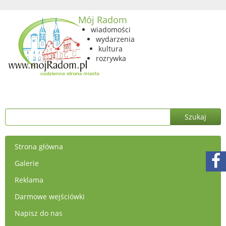
Mój Radom
wiadomości
wydarzenia
kultura
rozrywka
Strona główna
Galerie
Reklama
Darmowe wejściówki
Napisz do nas