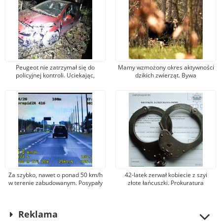
Peugeot nie zatrzymał się do
Mamy wzmożony okres aktywności
policyjnej kontroli. Uciekając,
dzikich zwierząt. Bywa
kierowca uderzył w ogrodzenie i
niebezpiecznie, gdy wtargną na
wjechał do lasu
jezdnię
Za szybko, nawet o ponad 50 km/h
42-latek zerwał kobiecie z szyi
w terenie zabudowanym. Posypały
złote łańcuszki. Prokuratura
się mandaty i punkty karne
postawiła mu zarzut kradzieży
zuchwałej
Reklama