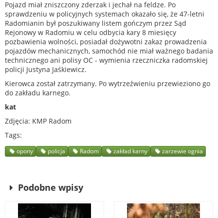
Pojazd miał zniszczony zderzak i jechał na feldze. Po
sprawdzeniu w policyjnych systemach okazało się, że 47-letni
Radomianin był poszukiwany listem gończym przez Sąd
Rejonowy w Radomiu w celu odbycia kary 8 miesięcy
pozbawienia wolności, posiadał dożywotni zakaz prowadzenia
pojazdów mechanicznych, samochód nie miał ważnego badania
technicznego ani polisy OC - wymienia rzeczniczka radomskiej
policji Justyna Jaśkiewicz.
Kierowca został zatrzymany. Po wytrzeźwieniu przewieziono go
do zakładu karnego.
kat
Zdjęcia: KMP Radom
Tags
opony
policja
Radom
zakład karny
zarzewie ognia
Podobne wpisy