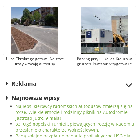
Wielkie emocje i rodzinny piknik na
Zapisy już dzisiaj!
Autodromie Jastrząb jutro, 9 maja!
Ulica Chrobrego gotowa. Na stałe
Parking przy ul. Kelles-Krauza w
trasy wracają autobusy
gruzach. Inwestor przygotowuje
komunikacji miejskiej: „szóstka” i
teren pod radomski „drapacz
„siódemka”
chmur”
Reklama
Najnowsze wpisy
Najlepsi kierowcy radomskich autobusów zmierzą się na
torze. Wielkie emocje i rodzinny piknik na Autodromie
Jastrząb jutro, 9 maja!
33. Ogólnopolski Turniej Śpiewających Poezję w Radomiu:
przesłanie o charakterze wolnościowym.
Będą kolejne bezpłatne badania profilaktyczne USG dla