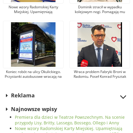
Nowe wzory Radomskiej Karty
Dominik stracił w wypadku
Miejskiej. Upamiętniają
kolejowym nogi. Pomagają mu
wydarzenia z robotniczego
tysiące osób, jeden z darczyńców
protestu w czerwcu 1976 r.
przekazał na leczenie 100 tys. zł!
Koniec robót na ulicy Okulickiego.
Wraca problem Fabryki Broni w
Przystanki autobusowe wracają na
Radomiu. Poseł Konrad Frysztak
dawne miejsce
(KO) odpiera zarzuty posła
Przemysława Czarnka (PiS)
Reklama
Najnowsze wpisy
Premiera dla dzieci w Teatrze Powszechnym. Na scenie
przygody Lisy, Britty, Lassego, Bossego, Ollego i Anny
Nowe wzory Radomskiej Karty Miejskiej. Upamiętniają