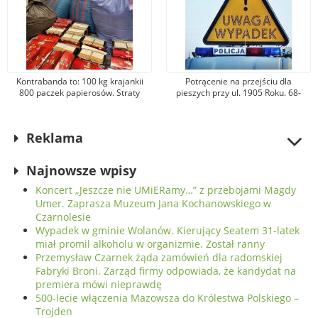
Kontrabanda to: 100 kg krajankii
Potrącenie na przejściu dla
800 paczek papierosów. Straty
pieszych przy ul. 1905 Roku. 68-
Skarbu Państwa oszacowano na
letnia kobieta została odwieziona
ponad 150 tys. zł
do szpitala
Reklama
Najnowsze wpisy
Koncert „Jeszcze nie UMiERamy…” z przebojami Magdy
Umer. Zaprasza Muzeum Jana Kochanowskiego w
Czarnolesie
Wypadek w gminie Wolanów. Kierujący Seatem 31-latek
miał promil alkoholu w organizmie. Został ranny
Przemysław Czarnek żąda zamówień dla radomskiej
Fabryki Broni. Zarząd firmy odpowiada, że kandydat na
premiera mówi nieprawdę
500-lecie włączenia Mazowsza do Królestwa Polskiego –
Trojden