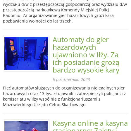
wydziału d/w z przestępczością gospodarczą oraz wydziału d/w
przestępczością narkotykową Komendy Miejskiej Policji
Radomiu Za organizowanie gier hazardowych grozi kara
pozbawienia wolności do lat trzech.
Automaty do gier
hazardowych
ujawniono w Iłży. Za
ich posiadanie grożą
bardzo wysokie kary
6 października 2023
Pięć automatów służących do organizowania nielegalnych gier
hazardowych oraz 13 tys. zł ujawnili i zabezpieczyli policjanci z
komisariatu w Iłży wspólnie z funkcjonariuszami z
Mazowieckiego Urzędu Celno-Skarbowego.
Kasyna online a kasyna
stacjonarne: Zalety i