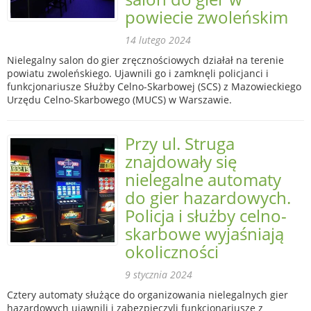
powiecie zwoleńskim
14 lutego 2024
Nielegalny salon do gier zręcznościowych działał na terenie
powiatu zwoleńskiego. Ujawnili go i zamknęli policjanci i
funkcjonariusze Służby Celno-Skarbowej (SCS) z Mazowieckiego
Urzędu Celno-Skarbowego (MUCS) w Warszawie.
Przy ul. Struga
znajdowały się
nielegalne automaty
do gier hazardowych.
Policja i służby celno-
skarbowe wyjaśniają
okoliczności
9 stycznia 2024
Cztery automaty służące do organizowania nielegalnych gier
hazardowych ujawnili i zabezpieczyli funkcjonariusze z