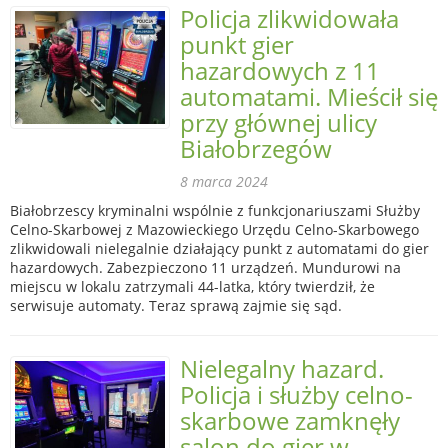
Policja zlikwidowała
punkt gier
hazardowych z 11
automatami. Mieścił się
przy głównej ulicy
Białobrzegów
8 marca 2024
Białobrzescy kryminalni wspólnie z funkcjonariuszami Służby
Celno-Skarbowej z Mazowieckiego Urzędu Celno-Skarbowego
zlikwidowali nielegalnie działający punkt z automatami do gier
hazardowych. Zabezpieczono 11 urządzeń. Mundurowi na
miejscu w lokalu zatrzymali 44-latka, który twierdził, że
serwisuje automaty. Teraz sprawą zajmie się sąd.
Nielegalny hazard.
Policja i służby celno-
skarbowe zamknęły
salon do gier w