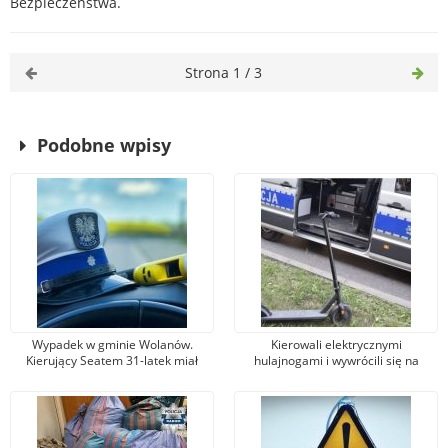
Bezpieczeństwa.
Strona 1 / 3
Podobne wpisy
Wypadek w gminie Wolanów.
Kierowali elektrycznymi
Kierujący Seatem 31-latek miał
hulajnogami i wywrócili się na
promil alkoholu w organizmie.
jezdni. 14-latek był pijany, 12-latka
Został ranny
trafiła do szpitalay