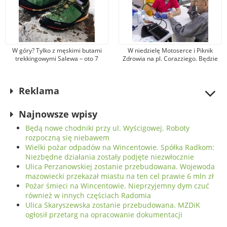
W góry? Tylko z męskimi butami
W niedzielę Motoserce i Piknik
trekkingowymi Salewa – oto 7
Zdrowia na pl. Corazziego. Będzie
najważniejszych powodów
można oddać krew i poddać się
badaniom
Reklama
Najnowsze wpisy
Będą nowe chodniki przy ul. Wyścigowej. Roboty
rozpoczną się niebawem
Wielki pożar odpadów na Wincentowie. Spółka Radkom:
Niezbędne działania zostały podjęte niezwłocznie
Ulica Perzanowskiej zostanie przebudowana. Wojewoda
mazowiecki przekazał miastu na ten cel prawie 6 mln zł
Pożar śmieci na Wincentowie. Nieprzyjemny dym czuć
również w innych częściach Radomia
Ulica Skaryszewska zostanie przebudowana. MZDiK
ogłosił przetarg na opracowanie dokumentacji