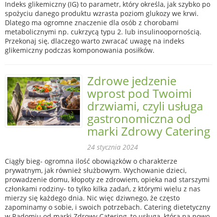
Indeks glikemiczny (IG) to parametr, który określa, jak szybko po
spożyciu danego produktu wzrasta poziom glukozy we krwi.
Dlatego ma ogromne znaczenie dla osób z chorobami
metabolicznymi np. cukrzycą typu 2. lub insulinoopornością.
Przekonaj się, dlaczego warto zwracać uwagę na indeks
glikemiczny podczas komponowania posiłków.
Zdrowe jedzenie
wprost pod Twoimi
drzwiami, czyli usługa
gastronomiczna od
marki Zdrowy Catering
24 stycznia 2024
Ciągły bieg- ogromna ilość obowiązków o charakterze
prywatnym, jak również służbowym. Wychowanie dzieci,
prowadzenie domu, kłopoty ze zdrowiem, opieka nad starszymi
członkami rodziny- to tylko kilka zadań, z którymi wielu z nas
mierzy się każdego dnia. Nic więc dziwnego, że często
zapominamy o sobie, i swoich potrzebach. Catering dietetyczny
w Radomiu od marki Zdrowy Catering, to usługa, która na nowo