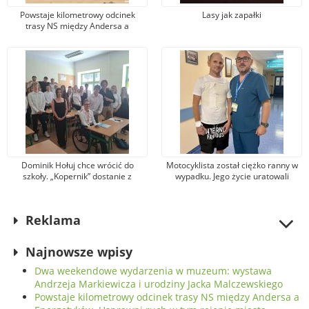
Powstaje kilometrowy odcinek
Lasy jak zapałki
trasy NS między Andersa a
Energetyków. Usprawni ruch w tym
rejonie miasta
Dominik Hołuj chce wrócić do
Motocyklista został ciężko ranny w
szkoły. „Kopernik” dostanie z
wypadku. Jego życie uratowali
miasta pieniądze na usunięcie
specjaliści ze szpitala na Józefowie
barier architektonicznych
Reklama
Najnowsze wpisy
Dwa weekendowe wydarzenia w muzeum: wystawa
Andrzeja Markiewicza i urodziny Jacka Malczewskiego
Powstaje kilometrowy odcinek trasy NS między Andersa a