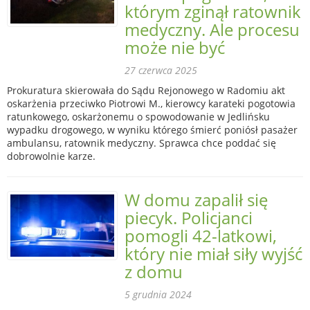
którym zginął ratownik
medyczny. Ale procesu
może nie być
27 czerwca 2025
Prokuratura skierowała do Sądu Rejonowego w Radomiu akt
oskarżenia przeciwko Piotrowi M., kierowcy karateki pogotowia
ratunkowego, oskarżonemu o spowodowanie w Jedlińsku
wypadku drogowego, w wyniku którego śmierć poniósł pasażer
ambulansu, ratownik medyczny. Sprawca chce poddać się
dobrowolnie karze.
W domu zapalił się
piecyk. Policjanci
pomogli 42-latkowi,
który nie miał siły wyjść
z domu
5 grudnia 2024