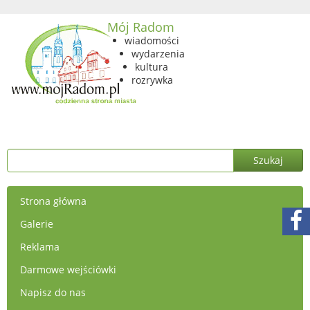
Mój Radom
wiadomości
wydarzenia
kultura
rozrywka
Strona główna
Galerie
Reklama
Darmowe wejściówki
Napisz do nas