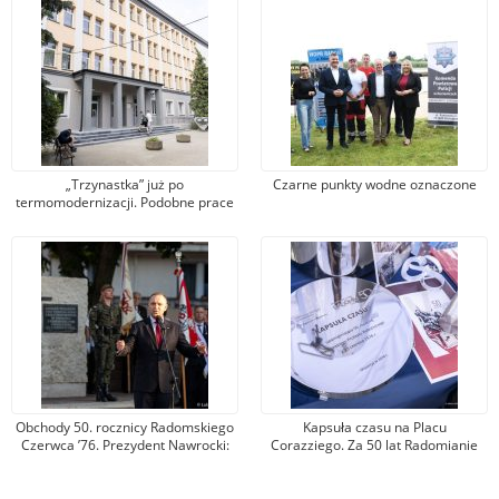
„Trzynastka” już po
Czarne punkty wodne oznaczone
termomodernizacji. Podobne prace
zostaną wykonane w kolejnych
czterech szkołach
Obchody 50. rocznicy Radomskiego
Kapsuła czasu na Placu
Czerwca ’76. Prezydent Nawrocki:
Corazziego. Za 50 lat Radomianie
To współczesna nauka dla narodu
będą mogli zobaczyć, jak ich
polskiego
poprzednicy opowiadali o swoim
mieście