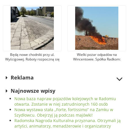
Zostanie w niej zatrudnionych 160
animatorzy, menadżerowie i
osób
organizatorzy wydarzeń
Będą nowe chodniki przy ul.
Wielki pożar odpadów na
Wyścigowej. Roboty rozpoczną się
Wincentowie. Spółka Radkom:
niebawem
Niezbędne działania zostały
podjęte niezwłocznie
Reklama
Najnowsze wpisy
Nowa baza napraw pojazdów kolejowych w Radomiu
otwarta. Zostanie w niej zatrudnionych 160 osób
Nowa wystawa stała „Forte, fortissimo” na Zamku w
Szydłowcu. Obejrzyj ją podczas majówki!
Radomska Nagroda Kulturalna przyznana. Otrzymali ją
artyści, animatorzy, menadżerowie i organizatorzy