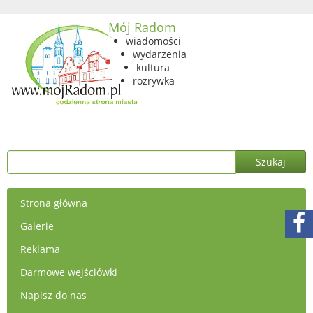
Mój Radom
wiadomości
wydarzenia
kultura
rozrywka
Strona główna
Galerie
Reklama
Darmowe wejściówki
Napisz do nas