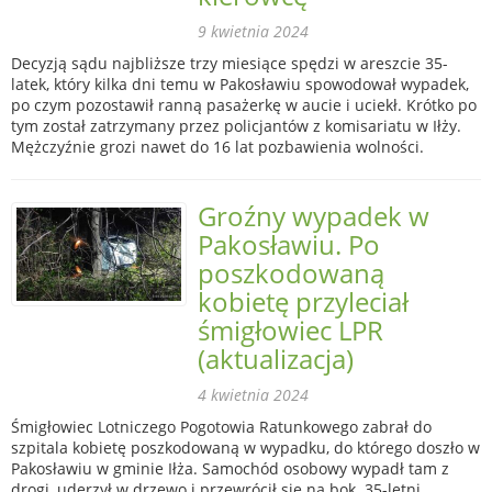
9 kwietnia 2024
Decyzją sądu najbliższe trzy miesiące spędzi w areszcie 35-
latek, który kilka dni temu w Pakosławiu spowodował wypadek,
po czym pozostawił ranną pasażerkę w aucie i uciekł. Krótko po
tym został zatrzymany przez policjantów z komisariatu w Iłży.
Mężczyźnie grozi nawet do 16 lat pozbawienia wolności.
Groźny wypadek w
Pakosławiu. Po
poszkodowaną
kobietę przyleciał
śmigłowiec LPR
(aktualizacja)
4 kwietnia 2024
Śmigłowiec Lotniczego Pogotowia Ratunkowego zabrał do
szpitala kobietę poszkodowaną w wypadku, do którego doszło w
Pakosławiu w gminie Iłża. Samochód osobowy wypadł tam z
drogi, uderzył w drzewo i przewrócił się na bok. 35-letni