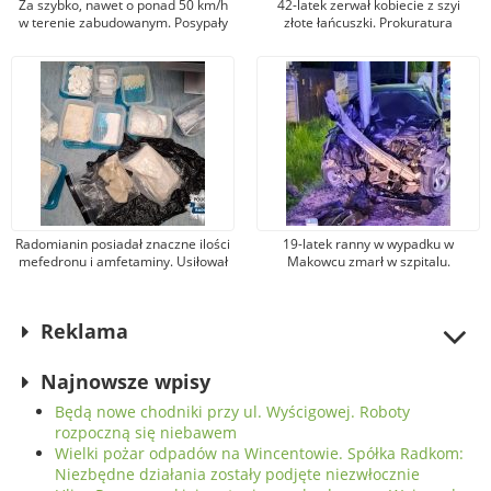
Za szybko, nawet o ponad 50 km/h
42-latek zerwał kobiecie z szyi
w terenie zabudowanym. Posypały
złote łańcuszki. Prokuratura
się mandaty i punkty karne
postawiła mu zarzut kradzieży
zuchwałej
Radomianin posiadał znaczne ilości
19-latek ranny w wypadku w
mefedronu i amfetaminy. Usiłował
Makowcu zmarł w szpitalu.
je sprzedawać
Podejrzewany sprawca został
aresztowany
Reklama
Najnowsze wpisy
Będą nowe chodniki przy ul. Wyścigowej. Roboty
rozpoczną się niebawem
Wielki pożar odpadów na Wincentowie. Spółka Radkom:
Niezbędne działania zostały podjęte niezwłocznie