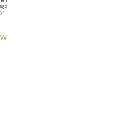
słem
wego
ył
 W