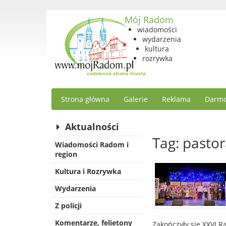
Mój Radom
wiadomości
wydarzenia
kultura
rozrywka
Strona główna
Galerie
Reklama
Darmo
Aktualności
Tag: pastor
Wiadomości Radom i
region
Kultura i Rozrywka
Wydarzenia
Z policji
Komentarze, felietony
Zakończyły się XXVI 