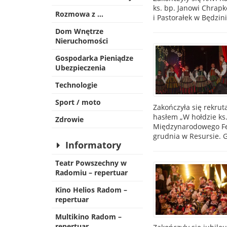
ks. bp. Janowi Chrap
Rozmowa z …
i Pastorałek w Będzini
Dom Wnętrze
Nieruchomości
Gospodarka Pieniądze
Ubezpieczenia
Technologie
Sport / moto
Zakończyła się rekrut
hasłem „W hołdzie ks.
Zdrowie
Międzynarodowego Fes
grudnia w Resursie. 
Informatory
Teatr Powszechny w
Radomiu – repertuar
Kino Helios Radom –
repertuar
Multikino Radom –
repertuar