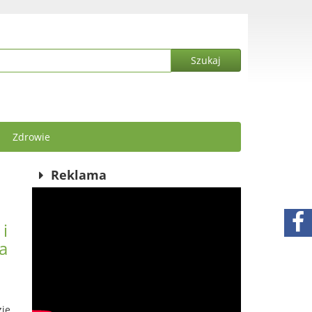
Zdrowie
Reklama
i
a
zie