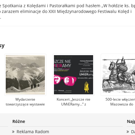
 Spotkania z Kolędami i Pastorałkami pod hasłem „W hołdzie ks. b
o zarazem eliminacje do XXII Międzynarodowego Festiwalu Kolęd i
.
sy
Wydarzenie
Koncert „Jeszcze nie
500-lecie włączen
towarzyszące wystawie
UMiERamy…” z
Mazowsza do
„Rafał Malczewski.
przebojami Magdy
Królestwa Polskieg
Narty, dansing, brydż”.
Umer. Zaprasza
Trojden
Muzeum zaprasza na
Muzeum Jana
Różne
Naj
spotkanie z
Kochanowskiego w
Wojciechem
Czarnolesie
Reklama Radom
D
Szatkowskim