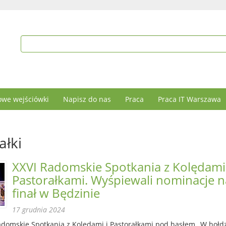
we wejściówki
Napisz do nas
Praca
Praca IT Warszawa
ałki
XXVI Radomskie Spotkania z Kolędami 
Pastorałkami. Wyśpiewali nominacje n
finał w Będzinie
17 grudnia 2024
Radomskie Spotkania z Kolędami i Pastorałkami pod hasłem „W hołd