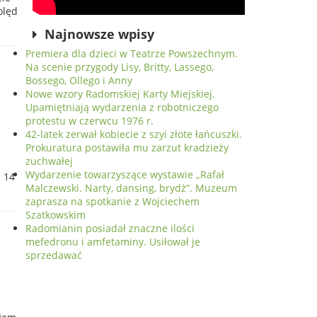
olęd
Najnowsze wpisy
Premiera dla dzieci w Teatrze Powszechnym.
Na scenie przygody Lisy, Britty, Lassego,
Bossego, Ollego i Anny
Nowe wzory Radomskiej Karty Miejskiej.
Upamiętniają wydarzenia z robotniczego
protestu w czerwcu 1976 r.
42-latek zerwał kobiecie z szyi złote łańcuszki.
Prokuratura postawiła mu zarzut kradzieży
zuchwałej
Wydarzenie towarzyszące wystawie „Rafał
 14
Malczewski. Narty, dansing, brydż”. Muzeum
zaprasza na spotkanie z Wojciechem
Szatkowskim
Radomianin posiadał znaczne ilości
mefedronu i amfetaminy. Usiłował je
e
sprzedawać