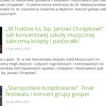
euszowe 25. Radomskie Spotkania z Kolędami i Pastorałkami pod ha
anowi Chrapkowi”. To jednocześnie eliminacje do 30. Międzynarodo
torałek im. ks. Kazimierza Szwarlika w Będzinie. Koncert galowy odb
Muzycznych.
„W hołdzie ks. bp. Janowi Chrapkowi”.
sali koncertowej szkoły muzycznej
zabrzmią kolędy i pastorałki
13 grudnia 2022
ia o godz. 18 w Sali Koncertowej Zespołu Szkół Muzycznych im.
iemy mogli obejrzeć i usłyszeć nagrodzonych i nominowanych do
zestników XXIV Radomskich Spotkań z Kolędami i Pastorałkami pod
 bp. Janowi Chrapkowi”.
„Staropolskie Kolędowanie”. Finał
festiwalu i koncert grupy gospel
26 grudnia 2021