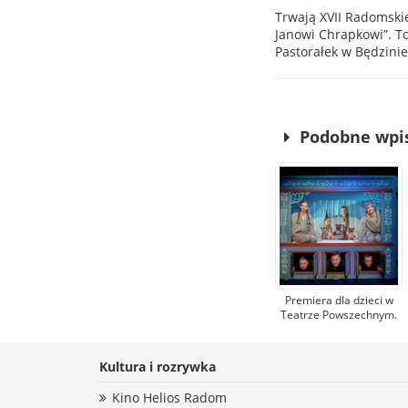
Trwają XVII Radomskie
Janowi Chrapkowi”. T
Pastorałek w Będzinie
Podobne wpi
Premiera dla dzieci w
Teatrze Powszechnym.
Na scenie przygody
Lisy, Britty, Lassego,
Bossego, Ollego i Anny
Kultura i rozrywka
Kino Helios Radom