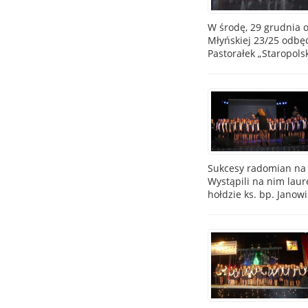
W środę, 29 grudnia
Młyńskiej 23/25 odbęd
Pastorałek „Staropols
Sukcesy radomian na 
Wystąpili na nim lau
hołdzie ks. bp. Janow