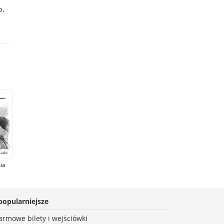
p.
ia
o –
popularniejsze
armowe bilety i wejściówki