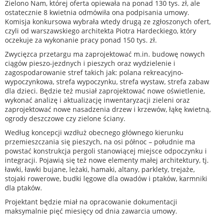
Zielono Nam, której oferta opiewała na ponad 130 tys. zł, ale
ostatecznie 8 kwietnia odmówiła ona podpisania umowy.
Komisja konkursowa wybrała wtedy drugą ze zgłoszonych ofert,
czyli od warszawskiego architekta Piotra Hardeckiego, który
oczekuje za wykonanie pracy ponad 150 tys. zł.
Zwycięzca przetargu ma zaprojektować m.in. budowę nowych
ciągów pieszo-jezdnych i pieszych oraz wydzielenie i
zagospodarowanie stref takich jak: polana rekreacyjno-
wypoczynkowa, strefa wypoczynku, strefa wystaw, strefa zabaw
dla dzieci. Będzie też musiał zaprojektować nowe oświetlenie,
wykonać analizę i aktualizację inwentaryzacji zieleni oraz
zaprojektować nowe nasadzenia drzew i krzewów, łąkę kwietną,
ogrody deszczowe czy zielone ściany.
Według koncepcji wzdłuż obecnego głównego kierunku
przemieszczania się pieszych, na osi północ – południe ma
powstać konstrukcja pergoli stanowiącej miejsce odpoczynku i
integracji. Pojawią się też nowe elementy małej architektury, tj.
ławki, ławki bujane, leżaki, hamaki, altany, parklety, trejaże,
stojaki rowerowe, budki lęgowe dla owadów i ptaków, karmniki
dla ptaków.
Projektant będzie miał na opracowanie dokumentacji
maksymalnie pięć miesięcy od dnia zawarcia umowy.