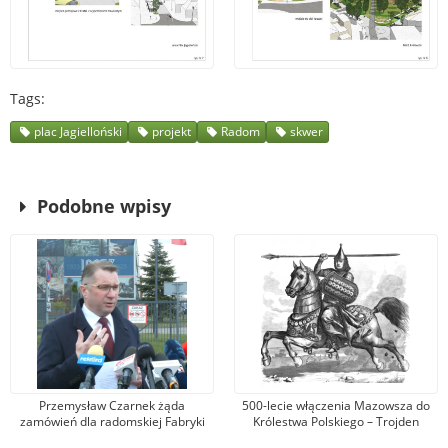
Tags
plac Jagielloński
projekt
Radom
skwer
Podobne wpisy
Przemysław Czarnek żąda
500-lecie włączenia Mazowsza do
zamówień dla radomskiej Fabryki
Królestwa Polskiego – Trojden
Broni. Zarząd firmy odpowiada, że