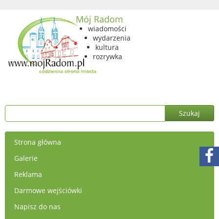
Mój Radom
wiadomości
wydarzenia
kultura
rozrywka
Strona główna
Galerie
Reklama
Darmowe wejściówki
Napisz do nas