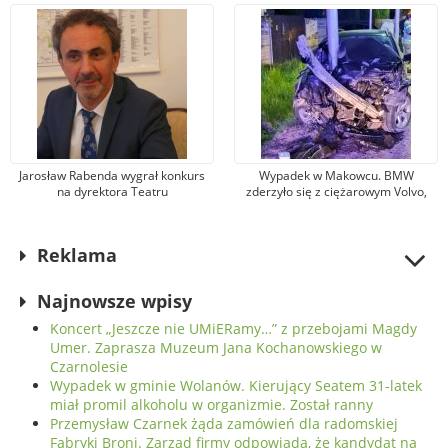
kandydat na premiera mówi
nieprawdę
Jarosław Rabenda wygrał konkurs
Wypadek w Makowcu. BMW
na dyrektora Teatru
zderzyło się z ciężarowym Volvo,
Powszechnego. To wieloletni aktor
samochód osobowy wjechał w słup
radomskiej sceny
oświetleniowy. Jedna osoba została
ranna
Reklama
Najnowsze wpisy
Koncert „Jeszcze nie UMiERamy…” z przebojami Magdy
Umer. Zaprasza Muzeum Jana Kochanowskiego w
Czarnolesie
Wypadek w gminie Wolanów. Kierujący Seatem 31-latek
miał promil alkoholu w organizmie. Został ranny
Przemysław Czarnek żąda zamówień dla radomskiej
Fabryki Broni. Zarząd firmy odpowiada, że kandydat na