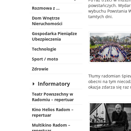
powstańczych. Wydarze
Rozmowa z …
wybuchu Powstania W
tamtych dni.
Dom Wnętrze
Nieruchomości
Gospodarka Pieniądze
Ubezpieczenia
Technologie
Sport / moto
Zdrowie
Tłumy radomian śpiew
obecni na tym niecod
Informatory
okazja zdarza się raz 
Teatr Powszechny w
Radomiu – repertuar
Kino Helios Radom –
repertuar
Multikino Radom –
repertuar