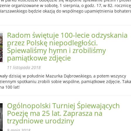
nie organizowane w sobotę, 1 sierpnia, o godz. 17, w 82. rocznicę
arszawskiego będzie okazją do wspólnego upamiętnienia bohate
Radom świętuje 100-lecie odzyskania
przez Polskę niepodległości.
Śpiewaliśmy hymn i zrobiliśmy
pamiątkowe zdjęcie
11 listopada 2018
ały dzisiaj w południe Mazurka Dąbrowskiego, a potem wszyscy
ziennym spotkaniu zrobili sobie wspólne, pamiątkowe zdjęcie. Tak
na 100 lat!
Ogólnopolski Turniej Śpiewających
Poezję ma 25 lat. Zaprasza na
trzydniowe urodziny
9 maja 2018