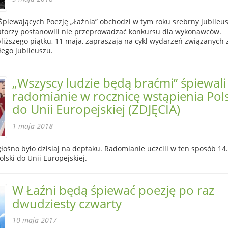
Śpiewających Poezję „Łaźnia” obchodzi w tym roku srebrny jubileus
torzy postanowili nie przeprowadzać konkursu dla wykonawców.
liższego piątku, 11 maja, zapraszają na cykl wydarzeń związanych 
ego jubileuszu.
„Wszyscy ludzie będą braćmi” śpiewali
radomianie w rocznicę wstąpienia Pol
do Unii Europejskiej (ZDJĘCIA)
1 maja 2018
głośno było dzisiaj na deptaku. Radomianie uczcili w ten sposób 14.
lski do Unii Europejskiej.
W Łaźni będą śpiewać poezję po raz
dwudziesty czwarty
10 maja 2017