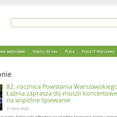
we wejściówki
Napisz do nas
Praca
Praca IT Warszawa
anie
82. rocznica Powstania Warszawskiego
Łaźnia zaprasza do muszli koncertowe
na wspólne śpiewanie
31 lipca 2026
i w parku Kościuszki odbędzie się wspólne śpiewanie pieśni i piose