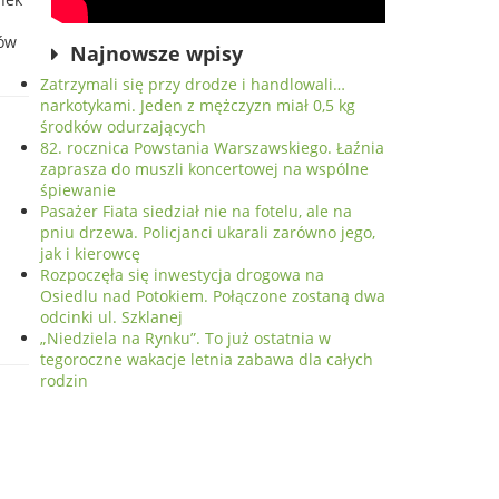
rów
Najnowsze wpisy
Zatrzymali się przy drodze i handlowali…
narkotykami. Jeden z mężczyzn miał 0,5 kg
środków odurzających
82. rocznica Powstania Warszawskiego. Łaźnia
zaprasza do muszli koncertowej na wspólne
śpiewanie
Pasażer Fiata siedział nie na fotelu, ale na
pniu drzewa. Policjanci ukarali zarówno jego,
jak i kierowcę
Rozpoczęła się inwestycja drogowa na
Osiedlu nad Potokiem. Połączone zostaną dwa
a
odcinki ul. Szklanej
„Niedziela na Rynku”. To już ostatnia w
tegoroczne wakacje letnia zabawa dla całych
rodzin