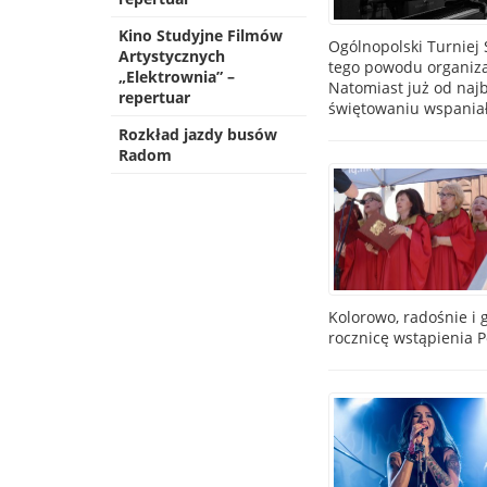
Kino Studyjne Filmów
Ogólnopolski Turniej 
Artystycznych
tego powodu organiza
„Elektrownia” –
Natomiast już od najb
repertuar
świętowaniu wspaniał
Rozkład jazdy busów
Radom
Kolorowo, radośnie i 
rocznicę wstąpienia Po