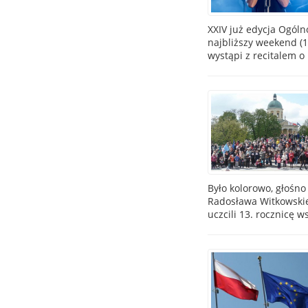
XXIV już edycja Ogóln
najbliższy weekend (1
wystąpi z recitalem o
Było kolorowo, głośno
Radosława Witkowskie
uczcili 13. rocznicę w