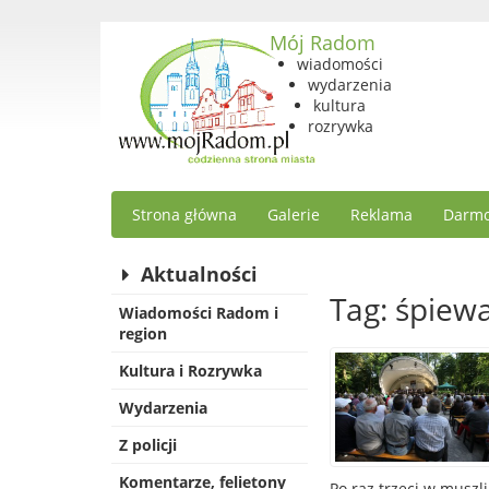
Mój Radom
wiadomości
wydarzenia
kultura
rozrywka
Strona główna
Galerie
Reklama
Darmo
Aktualności
Tag: śpiew
Wiadomości Radom i
region
Kultura i Rozrywka
Wydarzenia
Z policji
Komentarze, felietony
Po raz trzeci w muszl