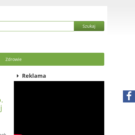
Zdrowie
Reklama
.
j
nek