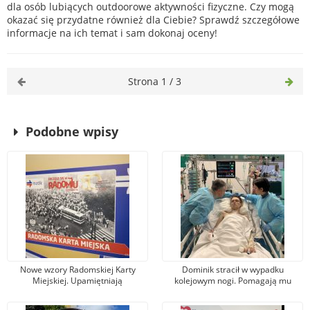
dla osób lubiących outdoorowe aktywności fizyczne. Czy mogą
okazać się przydatne również dla Ciebie? Sprawdź szczegółowe
informacje na ich temat i sam dokonaj oceny!
Strona 1 / 3
Podobne wpisy
Nowe wzory Radomskiej Karty
Dominik stracił w wypadku
Miejskiej. Upamiętniają
kolejowym nogi. Pomagają mu
wydarzenia z robotniczego
tysiące osób, jeden z darczyńców
protestu w czerwcu 1976 r.
przekazał na leczenie 100 tys. zł!