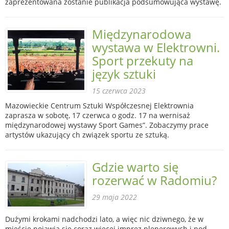
zaprezentowana zostanie publikacja podsumowująca wystawę.
Międzynarodowa
wystawa w Elektrowni.
Sport przekuty na
język sztuki
15 czerwca 2023
Mazowieckie Centrum Sztuki Współczesnej Elektrownia
zaprasza w sobotę, 17 czerwca o godz. 17 na wernisaż
międzynarodowej wystawy Sport Games”. Zobaczymy prace
artystów ukazujący ch związek sportu ze sztuką.
Gdzie warto się
rozerwać w Radomiu?
29 maja 2022
Dużymi krokami nadchodzi lato, a więc nic dziwnego, że w
mieście pojawia się coraz więcej imprez plenerowych i pod