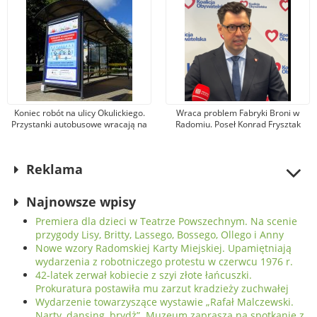
Koniec robót na ulicy Okulickiego.
Wraca problem Fabryki Broni w
Przystanki autobusowe wracają na
Radomiu. Poseł Konrad Frysztak
dawne miejsce
(KO) odpiera zarzuty posła
Przemysława Czarnka (PiS)
Reklama
Najnowsze wpisy
Premiera dla dzieci w Teatrze Powszechnym. Na scenie
przygody Lisy, Britty, Lassego, Bossego, Ollego i Anny
Nowe wzory Radomskiej Karty Miejskiej. Upamiętniają
wydarzenia z robotniczego protestu w czerwcu 1976 r.
42-latek zerwał kobiecie z szyi złote łańcuszki.
Prokuratura postawiła mu zarzut kradzieży zuchwałej
Wydarzenie towarzyszące wystawie „Rafał Malczewski.
Narty, dansing, brydż”. Muzeum zaprasza na spotkanie z