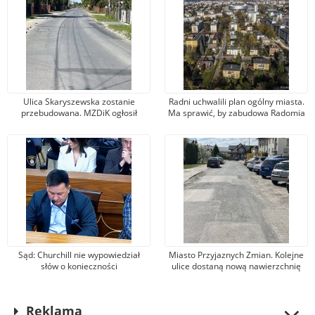
Ulica Skaryszewska zostanie
Radni uchwalili plan ogólny miasta.
przebudowana. MZDiK ogłosił
Ma sprawić, by zabudowa Radomia
przetarg na opracowanie
była mniej chaotyczna i
dokumentacji
uporządkowana
Sąd: Churchill nie wypowiedział
Miasto Przyjaznych Zmian. Kolejne
słów o konieczności
ulice dostaną nową nawierzchnię
bombardowania Niemiec. Wójcik:
asfaltową
Nie zgadzam się z wyrokiem
Reklama