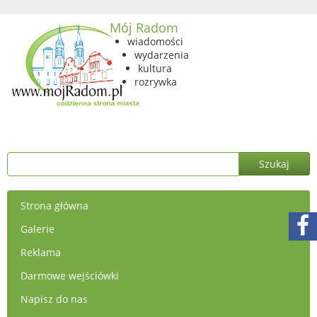
Mój Radom
wiadomości
wydarzenia
kultura
rozrywka
Strona główna
Galerie
Reklama
Darmowe wejściówki
Napisz do nas