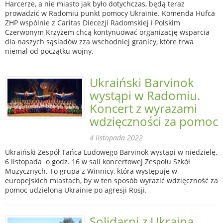
Harcerze, a nie miasto jak było dotychczas, będą teraz
prowadzić w Radomiu punkt pomocy Ukrainie. Komenda Hufca
ZHP wspólnie z Caritas Diecezji Radomskiej i Polskim
Czerwonym Krzyżem chcą kontynuować organizację wsparcia
dla naszych sąsiadów zza wschodniej granicy, które trwa
niemal od początku wojny.
Ukraiński Barvinok
wystąpi w Radomiu.
Koncert z wyrazami
wdzięczności za pomoc
4 listopada 2022
Ukraiński Zespół Tańca Ludowego Barvinok wystąpi w niedzielę,
6 listopada o godz. 16 w sali koncertowej Zespołu Szkół
Muzycznych. To grupa z Winnicy, która występuje w
europejskich miastach, by w ten sposób wyrazić wdzięczność za
pomoc udzieloną Ukrainie po agresji Rosji.
Solidarni z Ukrainą.