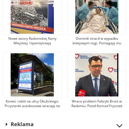
Nowe wzory Radomskiej Karty
Dominik stracił w wypadku
Miejskiej. Upamiętniają
kolejowym nogi. Pomagają mu
wydarzenia z robotniczego
tysiące osób, jeden z darczyńców
protestu w czerwcu 1976 r.
przekazał na leczenie 100 tys. zł!
Koniec robót na ulicy Okulickiego.
Wraca problem Fabryki Broni w
Przystanki autobusowe wracają na
Radomiu. Poseł Konrad Frysztak
dawne miejsce
(KO) odpiera zarzuty posła
Przemysława Czarnka (PiS)
Reklama