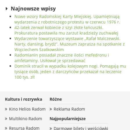
Najnowsze wpisy
Nowe wzory Radomskiej Karty Miejskiej. Upamiętniają
wydarzenia z robotniczego protestu w czerwcu 1976 r.
42-latek zerwał kobiecie z szyi złote łańcuszki.
Prokuratura postawiła mu zarzut kradzieży zuchwałej
Wydarzenie towarzyszące wystawie „Rafał Malczewski.
Narty, dansing, brydż”. Muzeum zaprasza na spotkanie z
Wojciechem Szatkowskim
Radomianin posiadał znaczne ilości mefedronu i
amfetaminy. Usiłował je sprzedawać
Dominik stracił w wypadku kolejowym nogi. Pomagają mu
tysiące osób, jeden z darczyńców przekazał na leczenie
100 tys. zł!
Kultura i rozrywka
Różne
Kino Helios Radom
Reklama Radom
Multikino Radom
Najpopularniejsze
Resursa Radom
Darmowe bilety i wejściówki