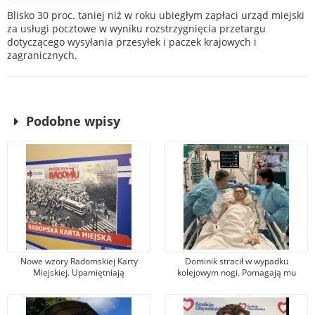
Blisko 30 proc. taniej niż w roku ubiegłym zapłaci urząd miejski
za usługi pocztowe w wyniku rozstrzygnięcia przetargu
dotyczącego wysyłania przesyłek i paczek krajowych i
zagranicznych.
Podobne wpisy
Nowe wzory Radomskiej Karty
Dominik stracił w wypadku
Miejskiej. Upamiętniają
kolejowym nogi. Pomagają mu
wydarzenia z robotniczego
tysiące osób, jeden z darczyńców
protestu w czerwcu 1976 r.
przekazał na leczenie 100 tys. zł!