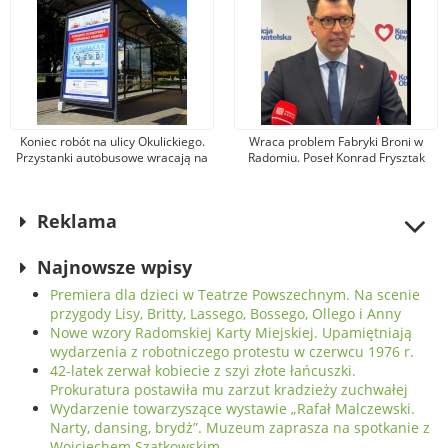
Koniec robót na ulicy Okulickiego.
Wraca problem Fabryki Broni w
Przystanki autobusowe wracają na
Radomiu. Poseł Konrad Frysztak
dawne miejsce
(KO) odpiera zarzuty posła
Przemysława Czarnka (PiS)
Reklama
Najnowsze wpisy
Premiera dla dzieci w Teatrze Powszechnym. Na scenie
przygody Lisy, Britty, Lassego, Bossego, Ollego i Anny
Nowe wzory Radomskiej Karty Miejskiej. Upamiętniają
wydarzenia z robotniczego protestu w czerwcu 1976 r.
42-latek zerwał kobiecie z szyi złote łańcuszki.
Prokuratura postawiła mu zarzut kradzieży zuchwałej
Wydarzenie towarzyszące wystawie „Rafał Malczewski.
Narty, dansing, brydż”. Muzeum zaprasza na spotkanie z
Wojciechem Szatkowskim