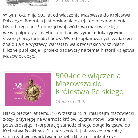
22 kwietnia 2026
W tym roku mija 500 lat od włączenia Mazowsza do Królestwa
Polskiego. Rocznica jest doskonałą okazję do przypomnienia
historii regionu. Samorząd województwa mazowieckiego
we współpracy z instytucjami badawczymi i edukacyjnymi
stworzył program obchodów. Wśród zaplanowanych wydarzeń
znajdują się wystawy, warsztaty walk rycerskich w szkołach
i liczne publikacje i projekt badawczy na temat historii Księstwa
Mazowieckiego.
500-lecie włączenia
Mazowsza do
Królestwa Polskiego
19 marca 2025
Blisko pięćset lat temu, 10 września 1526 roku sejm mazowiecki
złożył przysięgę na wierność królowi Zygmuntowi I Staremu,
potwierdzając inkorporację samodzielnego dotąd księstwa do
Królestwa Polskiego. Dla uczczenia tej niezwykłej rocznicy
samorząd województwa mazowieckiego organizuje cykl