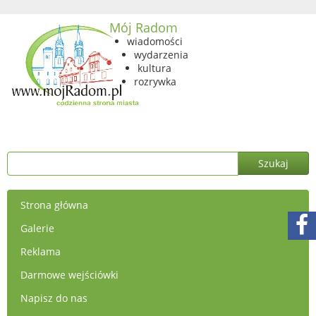
Mój Radom
wiadomości
wydarzenia
kultura
rozrywka
Strona główna
Galerie
Reklama
Darmowe wejściówki
Napisz do nas