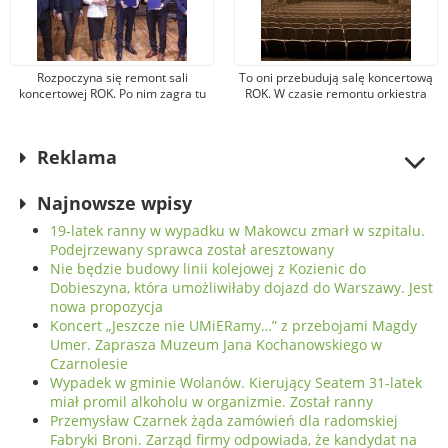
Rozpoczyna się remont sali
To oni przebudują salę koncertową
koncertowej ROK. Po nim zagra tu
ROK. W czasie remontu orkiestra
nawet orkiestra filharmoniczna,
będzie korzystać z gościnności
wystąpi opera lub zespół rockowy
szkoły muzycznej
Reklama
Najnowsze wpisy
19-latek ranny w wypadku w Makowcu zmarł w szpitalu.
Podejrzewany sprawca został aresztowany
Nie będzie budowy linii kolejowej z Kozienic do
Dobieszyna, która umożliwiłaby dojazd do Warszawy. Jest
nowa propozycja
Koncert „Jeszcze nie UMiERamy…” z przebojami Magdy
Umer. Zaprasza Muzeum Jana Kochanowskiego w
Czarnolesie
Wypadek w gminie Wolanów. Kierujący Seatem 31-latek
miał promil alkoholu w organizmie. Został ranny
Przemysław Czarnek żąda zamówień dla radomskiej
Fabryki Broni. Zarząd firmy odpowiada, że kandydat na