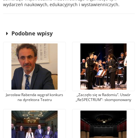
wydarzeń naukowych, edukacyjnych i wystawienniczych.
Podobne wpisy
Jarosław Rabenda wygrał konkurs
„Zaczęło się w Radomiu”. Utwór
na dyrektora Teatru
„ReSPECTRUM”- skomponowany
Powszechnego. To wieloletni aktor
specjalnie na rocznicę „Czerwca 76
radomskiej sceny
wybrzmiał w sali koncertowej ROK