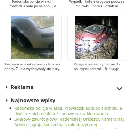
Radomska policja w akcji.
Wypadki i kolizje drogowe podczas
Prowadzili auta po alkoholu, a
majówki. Sporo z udziałem
dwóch z nich miało też sądowy
kierujących hulajnogami i
zakaz kierowania
motocyklistów
Kierowca uciekał samochodem bez
Peugeot nie zatrzymał się do
opony. Z koła wydobywały się iskry,
policyjnej kontroli. Uciekając,
zapaliła się trawa
kierowca uderzył w ogrodzenie i
wjechał do lasu
Reklama
Najnowsze wpisy
Radomska policja w akcji. Prowadzili auta po alkoholu, a
dwóch z nich miało też sądowy zakaz kierowania
„Majowy zawrót głowy” Radomskiej Orkiestry Kameralnej.
Artyści zagrają koncert w szkole muzycznej