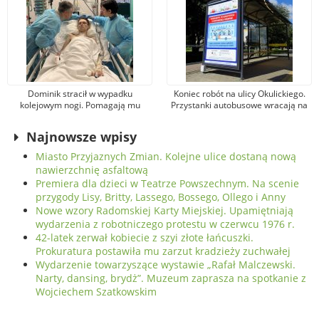
Dominik stracił w wypadku
Koniec robót na ulicy Okulickiego.
kolejowym nogi. Pomagają mu
Przystanki autobusowe wracają na
tysiące osób, jeden z darczyńców
dawne miejsce
przekazał na leczenie 100 tys. zł!
Najnowsze wpisy
Miasto Przyjaznych Zmian. Kolejne ulice dostaną nową
nawierzchnię asfaltową
Premiera dla dzieci w Teatrze Powszechnym. Na scenie
przygody Lisy, Britty, Lassego, Bossego, Ollego i Anny
Nowe wzory Radomskiej Karty Miejskiej. Upamiętniają
wydarzenia z robotniczego protestu w czerwcu 1976 r.
42-latek zerwał kobiecie z szyi złote łańcuszki.
Prokuratura postawiła mu zarzut kradzieży zuchwałej
Wydarzenie towarzyszące wystawie „Rafał Malczewski.
Narty, dansing, brydż”. Muzeum zaprasza na spotkanie z
Wojciechem Szatkowskim