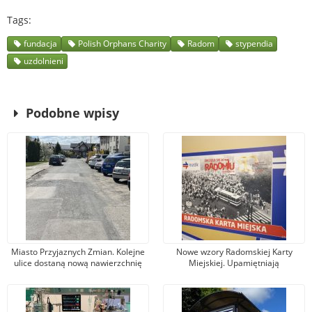
Tags
fundacja
Polish Orphans Charity
Radom
stypendia
uzdolnieni
Podobne wpisy
Miasto Przyjaznych Zmian. Kolejne
Nowe wzory Radomskiej Karty
ulice dostaną nową nawierzchnię
Miejskiej. Upamiętniają
asfaltową
wydarzenia z robotniczego
protestu w czerwcu 1976 r.