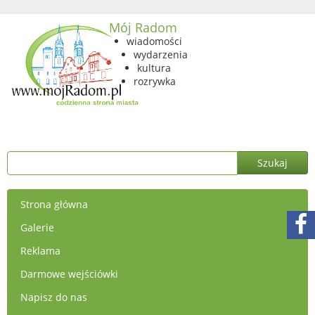
Mój Radom
wiadomości
wydarzenia
kultura
rozrywka
Strona główna
Galerie
Reklama
Darmowe wejściówki
Napisz do nas