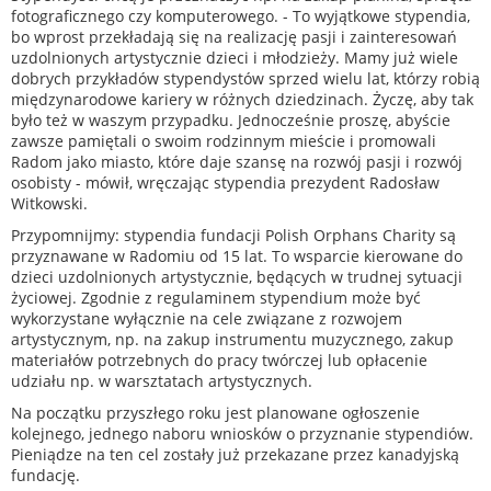
fotograficznego czy komputerowego. - To wyjątkowe stypendia,
bo wprost przekładają się na realizację pasji i zainteresowań
uzdolnionych artystycznie dzieci i młodzieży. Mamy już wiele
dobrych przykładów stypendystów sprzed wielu lat, którzy robią
międzynarodowe kariery w różnych dziedzinach. Życzę, aby tak
było też w waszym przypadku. Jednocześnie proszę, abyście
zawsze pamiętali o swoim rodzinnym mieście i promowali
Radom jako miasto, które daje szansę na rozwój pasji i rozwój
osobisty - mówił, wręczając stypendia prezydent Radosław
Witkowski.
Przypomnijmy: stypendia fundacji Polish Orphans Charity są
przyznawane w Radomiu od 15 lat. To wsparcie kierowane do
dzieci uzdolnionych artystycznie, będących w trudnej sytuacji
życiowej. Zgodnie z regulaminem stypendium może być
wykorzystane wyłącznie na cele związane z rozwojem
artystycznym, np. na zakup instrumentu muzycznego, zakup
materiałów potrzebnych do pracy twórczej lub opłacenie
udziału np. w warsztatach artystycznych.
Na początku przyszłego roku jest planowane ogłoszenie
kolejnego, jednego naboru wniosków o przyznanie stypendiów.
Pieniądze na ten cel zostały już przekazane przez kanadyjską
fundację.