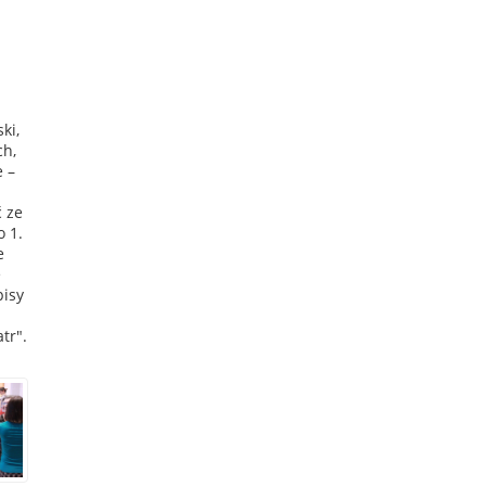
ki,
ch,
 –
 ze
 1.
e
e
pisy
tr".