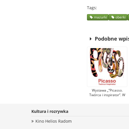
Tags
mazurki
oberki
Podobne wpi
Wystawa „”Picasso.
Twórca i inspirator”. W
Radomiu po raz
pierwszy zobaczymy
prace legendarnego
Kultura i rozrywka
artysty
Kino Helios Radom