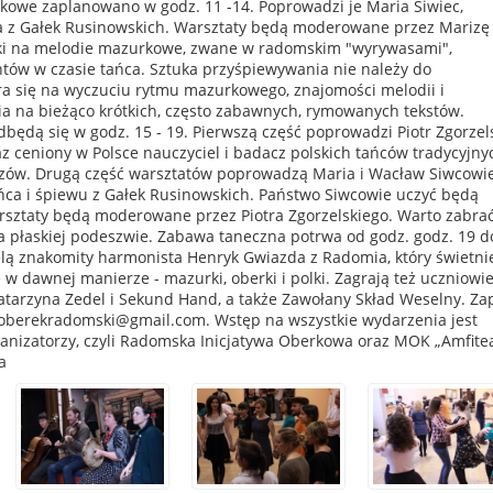
owe zaplanowano w godz. 11 -14. Poprowadzi je Maria Siwiec,
 z Gałek Rusinowskich. Warsztaty będą moderowane przez Marizę
ki na melodie mazurkowe, zwane w radomskim "wyrywasami",
ów w czasie tańca. Sztuka przyśpiewywania nie należy do
era się na wyczuciu rytmu mazurkowego, znajomości melodii i
ia na bieżąco krótkich, często zabawnych, rymowanych tekstów.
będą się w godz. 15 - 19. Pierwszą część poprowadzi Piotr Zgorzels
z ceniony w Polsce nauczyciel i badacz polskich tańców tradycyjny
rzów. Drugą część warsztatów poprowadzą Maria i Wacław Siwcowie
ańca i śpiewu z Gałek Rusinowskich. Państwo Siwcowie uczyć będą
rsztaty będą moderowane przez Piotra Zgorzelskiego. Warto zabrać
 płaskiej podeszwie. Zabawa taneczna potrwa od godz. godz. 19 do
elą znakomity harmonista Henryk Gwiazda z Radomia, który świetni
w dawnej manierze - mazurki, oberki i polki. Zagrają też uczniowi
atarzyna Zedel i Sekund Hand, a także Zawołany Skład Weselny. Za
: oberekradomski@gmail.com. Wstęp na wszystkie wydarzenia jest
ganizatorzy, czyli Radomska Inicjatywa Oberkowa oraz MOK „Amfitea
a