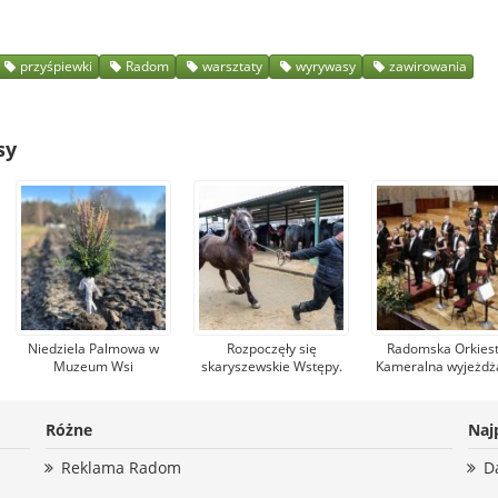
przyśpiewki
Radom
warsztaty
wyrywasy
zawirowania
sy
Niedziela Palmowa w
Rozpoczęły się
Radomska Orkiest
Muzeum Wsi
skaryszewskie Wstępy.
Kameralna wyjeżdż
Radomskiej. Będzie
Od kilkuset lat to nie
zagraniczne torne
procesja do pól,
tylko jarmark koński
Tym razem zagra
święcenie zasiewów i
renomowanych sal
Różne
Naj
liczne warsztaty
koncertowych Nie
Reklama Radom
D