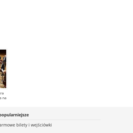
ra
a na
e.
 w
ach
popularniejsze
miec
armowe bilety i wejściówki