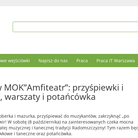
we wejściówki
Napisz do nas
Praca
Praca IT Warszawa
 MOK”Amfiteatr”: przyśpiewki i
, warszaty i potańcówka
oberka i mazurka, przyśpiewać do muzykantów, zakrzyknąć „po
 wir! W sobotę (8 października) na zainteresowanych czeka mocna
tej muzycznej i tanecznej tradycji Radomszczyzny! Tym razem bę
ewkowe i taneczne oraz potańcówka.