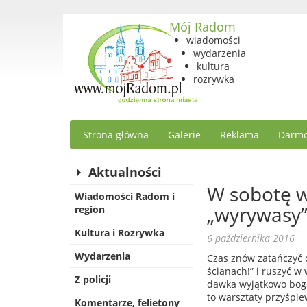
Mój Radom
wiadomości
wydarzenia
kultura
rozrywka
Strona główna
Galerie
Reklama
Darmo
Aktualności
W sobotę w
Wiadomości Radom i
„wyrywasy”
region
Kultura i Rozrywka
6 października 2016
Wydarzenia
Czas znów zatańczyć 
ścianach!” i ruszyć w
Z policji
dawka wyjątkowo boga
to warsztaty przyśpi
Komentarze, felietony