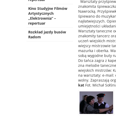
Warsztaty przyśpiewk
znakomita śpiewaczka
Kino Studyjne Filmów
Nawrocką. Przyśpiew
Artystycznych
śpiewano do muzykant
„Elektrownia” –
najłatwiejszych. Opi
repertuar
umiejętności układan
Warsztaty taneczne od
Rozkład jazdy busów
znakomity tancerz ora
Radom
uczeń wiejskich mist
wiejscy mistrzowie t
mazurka i oberka. Wa
sobą wygodne buty na
Do tańca zagra z kap
zna melodie taneczne 
wiejskich mistrzów: K
na warsztaty: e-mail
wolny. Zapraszają or
kat
Fot. Michał Sołśni