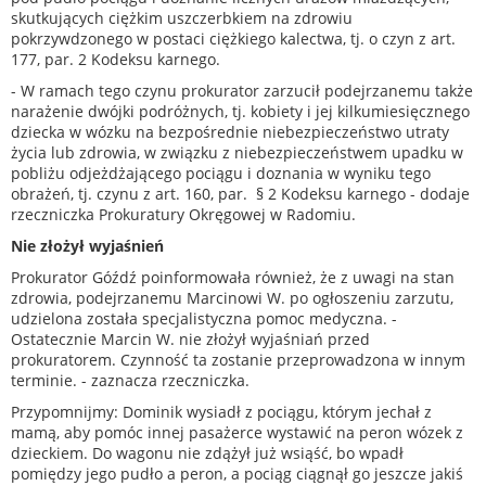
skutkujących ciężkim uszczerbkiem na zdrowiu
pokrzywdzonego w postaci ciężkiego kalectwa, tj. o czyn z art.
177, par. 2 Kodeksu karnego.
- W ramach tego czynu prokurator zarzucił podejrzanemu także
narażenie dwójki podróżnych, tj. kobiety i jej kilkumiesięcznego
dziecka w wózku na bezpośrednie niebezpieczeństwo utraty
życia lub zdrowia, w związku z niebezpieczeństwem upadku w
pobliżu odjeżdżającego pociągu i doznania w wyniku tego
obrażeń, tj. czynu z art. 160, par. § 2 Kodeksu karnego - dodaje
rzeczniczka Prokuratury Okręgowej w Radomiu.
Nie złożył wyjaśnień
Prokurator Góźdź poinformowała również, że z uwagi na stan
zdrowia, podejrzanemu Marcinowi W. po ogłoszeniu zarzutu,
udzielona została specjalistyczna pomoc medyczna. -
Ostatecznie Marcin W. nie złożył wyjaśniań przed
prokuratorem. Czynność ta zostanie przeprowadzona w innym
terminie. - zaznacza rzeczniczka.
Przypomnijmy: Dominik wysiadł z pociągu, którym jechał z
mamą, aby pomóc innej pasażerce wystawić na peron wózek z
dzieckiem. Do wagonu nie zdążył już wsiąść, bo wpadł
pomiędzy jego pudło a peron, a pociąg ciągnął go jeszcze jakiś