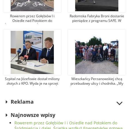
Rowerem przez Gołębiów I i
Radomska Fabryka Broni dostanie
Osiedle nad Potokiem do
pieniądze z programu SAFE. W
Śródmieścia i dalej. Ścieżka wzdłuż
odpowiedzi posłowie PiS idą do
Energetyków gotowa
„Łucznika” z kontrolą
Szpital na Józefowie dostał miliony
Mieszkańcy Perzanowskiej chcą
złotych z KPO. Wyda je na sprzęt
przebudowy ulicy i chodnika. „My
kardiologiczny i infrastrukturę
tu każdego dnia walczymy o życie” !
cyfrową
Reklama
Najnowsze wpisy
Rowerem przez Gołębiów I i Osiedle nad Potokiem do
Śródmieścia i dalej. Ścieżka wzdłuż Energetyków gotowa