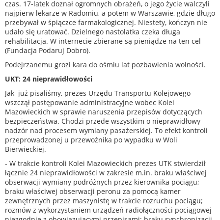
czas. 17-latek doznał ogromnych obrażeń, o jego życie walczyli
najpierw lekarze w Radomiu, a potem w Warszawie, gdzie długo
przebywał w śpiączce farmakologicznej. Niestety, kończyn nie
udało się uratować. Dzielnego nastolatka czeka długa
rehabilitacja. W internecie zbierane są pieniądze na ten cel
(Fundacja Podaruj Dobro).
Podejrzanemu grozi kara do ośmiu lat pozbawienia wolności.
UKT: 24 nieprawidłowości
Jak już pisaliśmy, prezes Urzędu Transportu Kolejowego
wszczął postępowanie administracyjne wobec Kolei
Mazowieckich w sprawie naruszenia przepisów dotyczących
bezpieczeństwa. Chodzi przede wszystkim o nieprawidłowy
nadzór nad procesem wymiany pasażerskiej. To efekt kontroli
przeprowadzonej u przewoźnika po wypadku w Woli
Bierwieckiej.
- W trakcie kontroli Kolei Mazowieckich prezes UTK stwierdził
łącznie 24 nieprawidłowości w zakresie m.in. braku właściwej
obserwacji wymiany podróżnych przez kierownika pociągu;
braku właściwej obserwacji peronu za pomocą kamer
zewnętrznych przez maszynistę w trakcie rozruchu pociągu;
rozmów z wykorzystaniem urządzeń radiołączności pociągowej
niezgodnie z obowiązującymi przepisami; braku synchronizacji