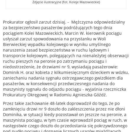
Zdjęcie ilustracyjne (fot. Koleje Mazowieckie)
Prokurator ogłosił zarzut dzisiaj. - Mężczyzna odpowiedzialny
za bezpieczeństwo pasażerów podróżujących tego dnia
pociągiem Kolei Mazowieckich, Marcin W. kierownik pociągu
usłyszał zarzut spowodowania na przystanku w Woli
Bierwieckiej wypadku kolejowego w wyniku umyślnego
naruszenia zasad bezpieczeństwa w ruchu lądowym i
transporcie kolejowym, polegających na nienależytej obserwacji
ruchu pieszych na peronie po zatrzymaniu pociągu i
niedostrzeżenie, że drzwiami nr 9, wysiadają pasażerowie:
Dominik H. oraz kobieta z kilkumiesięcznym dzieckiem w wózku,
zaniechaniu nadania sygnału ostrzegawczego gwizdkiem dla
pasażerów, w konsekwencji przedwczesnego nadania do
maszynisty sygnału do odjazdu pociągu - wyjaśnia rzeczniczka
Prokuratury Okręgowej w Radomiu Agnieszka Góźdź.
Przez takie zachowanie 48-latek doprowadził do tego, że po
zamknięciu drzwi nr 9 doszło do zakleszczenia przez nie dłoni
Dominika, w sytuacji kiedy pozostawał on jeszcze na peronie, a
maszynista pociągu, w tym czasie wprowadził pociąg w ruch, w
następstwie czego doszło do przedostania się pokrzywdzonego
pod pudło pociągu i doznanie licznych urazów miażdżących,