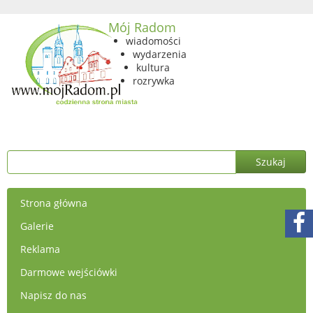
Mój Radom
wiadomości
wydarzenia
kultura
rozrywka
Strona główna
Galerie
Reklama
Darmowe wejściówki
Napisz do nas