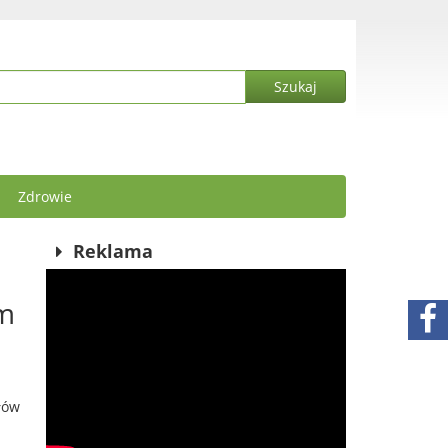
Zdrowie
Reklama
ym
łów