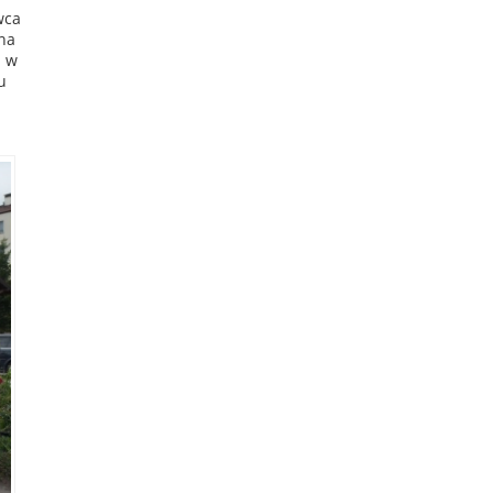
wca
 na
I w
u