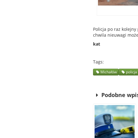
Policja po raz kolejn
chwila nieuwagi moż
kat
Tags
Michałów
policja
Podobne wpi