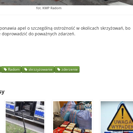
fot. KMP Radom
y ponawia apel o szczególną ostrożność w okolicach skrzyżowań, bo
e doprowadzić do poważnych zdarzeń.
Radom
skrzzyżowanie
zderzenie
sy