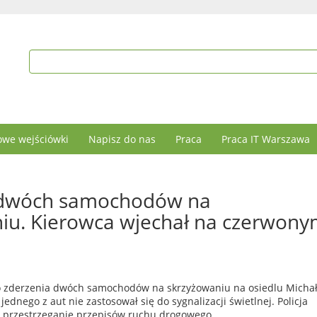
we wejściówki
Napisz do nas
Praca
Praca IT Warszawa
 dwóch samochodów na
iu. Kierowca wjechał na czerwon
do zderzenia dwóch samochodów na skrzyżowaniu na osiedlu Micha
ednego z aut nie zastosował się do sygnalizacji świetlnej. Policja
 i przestrzeganie przepisów ruchu drogowego.