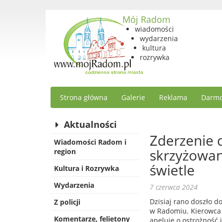
Mój Radom
wiadomości
wydarzenia
kultura
rozrywka
Strona główna
Galerie
Reklama
Darmo
Aktualności
Zderzenie
Wiadomości Radom i
skrzyżowan
region
świetle
Kultura i Rozrywka
Wydarzenia
7 czerwca 2024
Dzisiaj rano doszło 
Z policji
w Radomiu. Kierowca j
Komentarze, felietony
apeluje o ostrożność