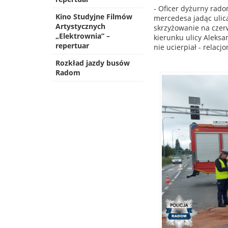
- Oficer dyżurny rad
Kino Studyjne Filmów
mercedesa jadąc ulicą
Artystycznych
skrzyżowanie na czerw
„Elektrownia” –
kierunku ulicy Aleksa
repertuar
nie ucierpiał - relacj
Rozkład jazdy busów
Radom