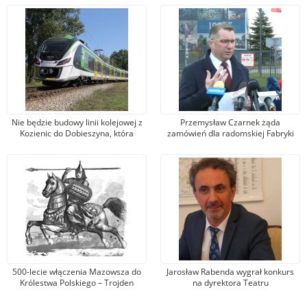
Nie będzie budowy linii kolejowej z
Przemysław Czarnek żąda
Kozienic do Dobieszyna, która
zamówień dla radomskiej Fabryki
umożliwiłaby dojazd do Warszawy.
Broni. Zarząd firmy odpowiada, że
Jest nowa propozycja
kandydat na premiera mówi
nieprawdę
500-lecie włączenia Mazowsza do
Jarosław Rabenda wygrał konkurs
Królestwa Polskiego – Trojden
na dyrektora Teatru
Powszechnego. To wieloletni aktor
radomskiej sceny