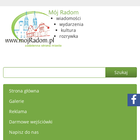
Mój Radom
wiadomości
wydarzenia
kultura
rozrywka
Strona główna
Galerie
Reklama
Darmowe wejściówki
Napisz do nas