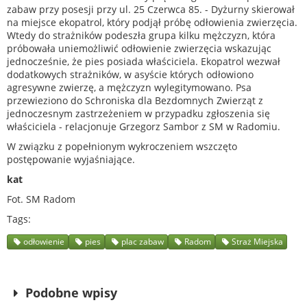
zabaw przy posesji przy ul. 25 Czerwca 85. - Dyżurny skierował
na miejsce ekopatrol, który podjął próbę odłowienia zwierzęcia.
Wtedy do strażników podeszła grupa kilku mężczyzn, która
próbowała uniemożliwić odłowienie zwierzęcia wskazując
jednocześnie, że pies posiada właściciela. Ekopatrol wezwał
dodatkowych strażników, w asyście których odłowiono
agresywne zwierzę, a mężczyzn wylegitymowano. Psa
przewieziono do Schroniska dla Bezdomnych Zwierząt z
jednoczesnym zastrzeżeniem w przypadku zgłoszenia się
właściciela - relacjonuje Grzegorz Sambor z SM w Radomiu.
W związku z popełnionym wykroczeniem wszczęto
postępowanie wyjaśniające.
kat
Fot. SM Radom
Tags
odłowienie
pies
plac zabaw
Radom
Straż Miejska
Podobne wpisy