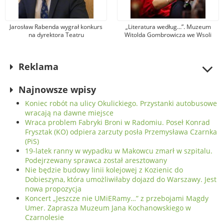
Jarosław Rabenda wygrał konkurs
„Literatura według…”. Muzeum
na dyrektora Teatru
Witolda Gombrowicza we Wsoli
Powszechnego. To wieloletni aktor
zaprasza na spotkanie z Krystyną
radomskiej sceny
Dąbrowską
Reklama
Najnowsze wpisy
Koniec robót na ulicy Okulickiego. Przystanki autobusowe
wracają na dawne miejsce
Wraca problem Fabryki Broni w Radomiu. Poseł Konrad
Frysztak (KO) odpiera zarzuty posła Przemysława Czarnka
(PiS)
19-latek ranny w wypadku w Makowcu zmarł w szpitalu.
Podejrzewany sprawca został aresztowany
Nie będzie budowy linii kolejowej z Kozienic do
Dobieszyna, która umożliwiłaby dojazd do Warszawy. Jest
nowa propozycja
Koncert „Jeszcze nie UMiERamy…” z przebojami Magdy
Umer. Zaprasza Muzeum Jana Kochanowskiego w
Czarnolesie