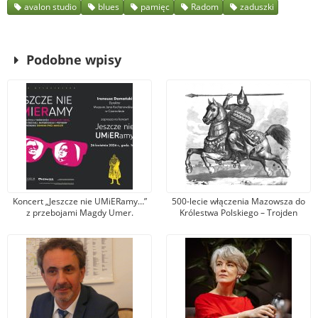
avalon studio
blues
pamięc
Radom
zaduszki
Podobne wpisy
Koncert „Jeszcze nie UMiERamy…”
500-lecie włączenia Mazowsza do
z przebojami Magdy Umer.
Królestwa Polskiego – Trojden
Zaprasza Muzeum Jana
Kochanowskiego w Czarnolesie