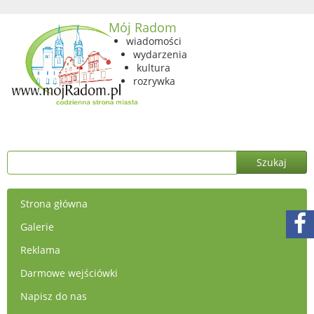
Mój Radom
wiadomości
wydarzenia
kultura
rozrywka
Strona główna
Galerie
Reklama
Darmowe wejściówki
Napisz do nas