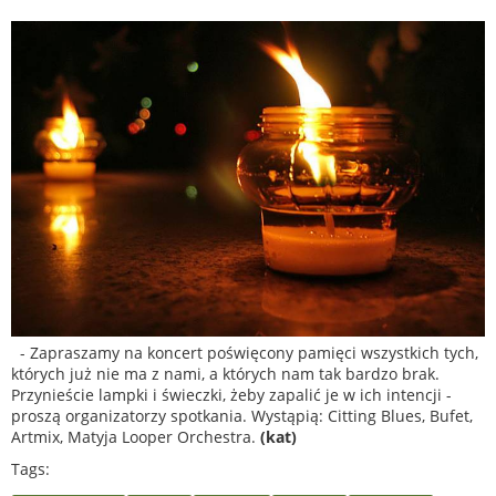
- Zapraszamy na koncert poświęcony pamięci wszystkich tych,
których już nie ma z nami, a których nam tak bardzo brak.
Przynieście lampki i świeczki, żeby zapalić je w ich intencji -
proszą organizatorzy spotkania. Wystąpią: Citting Blues, Bufet,
Artmix, Matyja Looper Orchestra.
(kat)
Tags