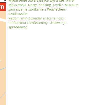
Wydarzenie towarzyszące wystawie „Rafał
Malczewski. Narty, dansing, brydż”. Muzeum
zaprasza na spotkanie z Wojciechem
Szatkowskim
Radomianin posiadał znaczne ilości
mefedronu i amfetaminy. Usiłował je
sprzedawać