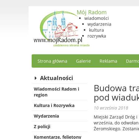
Mój Radom
wiadomości
wydarzenia
kultura
rozrywka
Strona główna
Galerie
Reklama
Darmo
Aktualności
Budowa tra
Wiadomości Radom i
pod wiadu
region
Kultura i Rozrywka
10 września 2018
Wydarzenia
Miejski Zarząd Dróg i
września, do odwołan
Z policji
Żeromskiego. Zostani
Komentarze, felietony