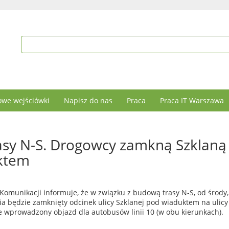
we wejściówki
Napisz do nas
Praca
Praca IT Warszawa
sy N-S. Drogowcy zamkną Szklaną
ktem
 Komunikacji informuje, że w związku z budową trasy N-S, od środy,
ia będzie zamknięty odcinek ulicy Szklanej pod wiaduktem na ulicy
e wprowadzony objazd dla autobusów linii 10 (w obu kierunkach).