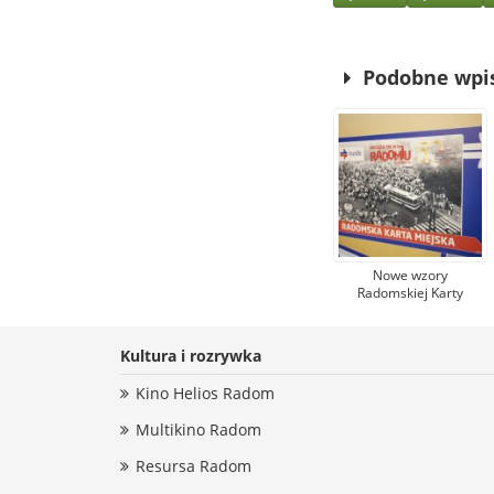
Podobne wpi
Nowe wzory
Radomskiej Karty
Miejskiej. Upamiętniają
wydarzenia z
robotniczego protestu
Kultura i rozrywka
w czerwcu 1976 r.
Kino Helios Radom
Multikino Radom
Resursa Radom