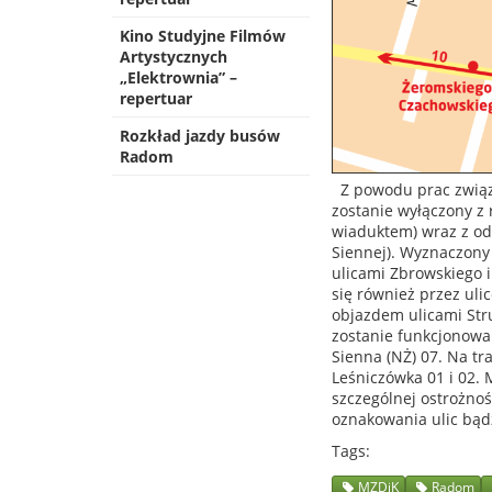
Kino Studyjne Filmów
Artystycznych
„Elektrownia” –
repertuar
Rozkład jazdy busów
Radom
Z powodu prac związ
zostanie wyłączony z 
wiaduktem) wraz z odc
Siennej). Wyznaczony
ulicami Zbrowskiego i
się również przez uli
objazdem ulicami Str
zostanie funkcjonowan
Sienna (NŻ) 07. Na t
Leśniczówka 01 i 02.
szczególnej ostrożno
oznakowania ulic bą
Tags
MZDiK
Radom