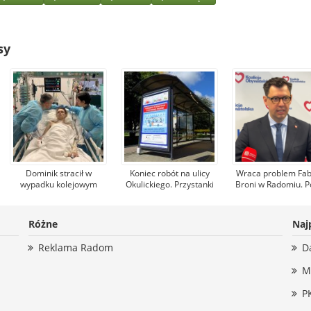
sy
Dominik stracił w
Koniec robót na ulicy
Wraca problem Fab
wypadku kolejowym
Okulickiego. Przystanki
Broni w Radomiu. P
nogi. Pomagają mu
autobusowe wracają na
Konrad Frysztak (
tysiące osób, jeden z
dawne miejsce
odpiera zarzuty po
darczyńców przekazał
Przemysława Czar
Różne
Naj
na leczenie 100 tys. zł!
(PiS)
Reklama Radom
D
M
P