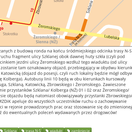
anych z budową ronda na końcu śródmiejskiego odcinka trasy N-S
ruchu fragment ulicy Szklanej obok dawnej huty szkła (czyli pod
inkiem jezdni ulicy Żeromskiego wzdłuż tego wiaduktu (od ulicy
 zostanie tam oznakowany objazd, przebiegający w obydwu kierun
 Katowicką (dojazd do posesji, czyli ruch lokalny będzie mógł odby
cę Kolberga). Autobusy linii 10 będą w obu kierunkach kursowały
uga, Szklaną, Katowicką, Zbrowskiego i Żeromskiego. Zawieszone
ie przystanków Szklana/ Kolberga (NŻ) 01 i 02 oraz Żeromskiego/
rasie objazdu będą natomiast obowiązywały przystanki Zbrowskiego
 MZDiK apeluje do wszystkich uczestników ruchu o zachowywanie
ści w rejonie prowadzonych prac oraz stosowanie się do zmienione
dź do ewentualnych poleceń wydawanych przez drogowców!
Szklana
trasa N-S
wiadukt
zamknięcie