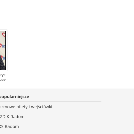
ryki
oseł
KO)
sła
nka
popularniejsze
armowe bilety i wejściówki
ZDiK Radom
KS Radom