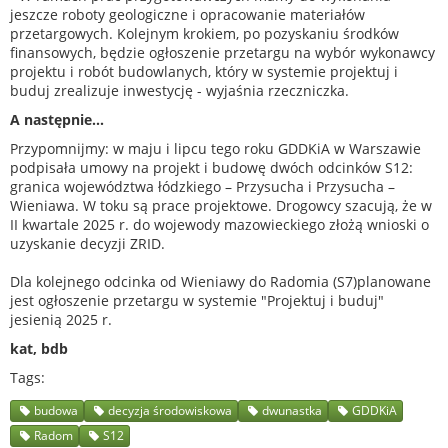
jeszcze roboty geologiczne i opracowanie materiałów
przetargowych. Kolejnym krokiem, po pozyskaniu środków
finansowych, będzie ogłoszenie przetargu na wybór wykonawcy
projektu i robót budowlanych, który w systemie projektuj i
buduj zrealizuje inwestycję - wyjaśnia rzeczniczka.
A następnie...
Przypomnijmy: w maju i lipcu tego roku GDDKiA w Warszawie
podpisała umowy na projekt i budowę dwóch odcinków S12:
granica województwa łódzkiego – Przysucha i Przysucha –
Wieniawa. W toku są prace projektowe. Drogowcy szacują, że w
II kwartale 2025 r. do wojewody mazowieckiego złożą wnioski o
uzyskanie decyzji ZRID.
Dla kolejnego odcinka od Wieniawy do Radomia (S7)planowane
jest ogłoszenie przetargu w systemie "Projektuj i buduj"
jesienią 2025 r.
kat, bdb
Tags
budowa
decyzja środowiskowa
dwunastka
GDDKiA
Radom
S12