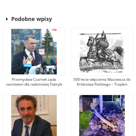
Podobne wpisy
Przemysław Czarnek żąda
500-lecie włączenia Mazowsza do
zamówień dla radomskiej Fabryki
Królestwa Polskiego – Trojden
Broni. Zarząd firmy odpowiada, że
kandydat na premiera mówi
nieprawdę