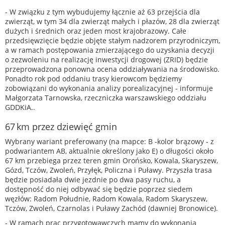
- W związku z tym wybudujemy łącznie aż 63 przejścia dla
zwierząt, w tym 34 dla zwierząt małych i płazów, 28 dla zwierząt
dużych i średnich oraz jeden most krajobrazowy. Całe
przedsięwzięcie będzie objęte stałym nadzorem przyrodniczym,
a w ramach postępowania zmierzającego do uzyskania decyzji
o zezwoleniu na realizację inwestycji drogowej (ZRID) będzie
przeprowadzona ponowna ocena oddziaływania na środowisko.
Ponadto rok pod oddaniu trasy kierowcom będziemy
zobowiązani do wykonania analizy porealizacyjnej - informuje
Małgorzata Tarnowska, rzeczniczka warszawskiego oddziału
GDDKiA..
67 km przez dziewięć gmin
Wybrany wariant preferowany (na mapce: B -kolor brązowy - z
podwariantem AB, aktualnie określony jako E) o długości około
67 km przebiega przez teren gmin Orońsko, Kowala, Skaryszew,
Gózd, Tczów, Zwoleń, Przyłęk, Policzna i Puławy. Przyszła trasa
będzie posiadała dwie jezdnie po dwa pasy ruchu, a
dostępność do niej odbywać się będzie poprzez siedem
węzłów: Radom Południe, Radom Kowala, Radom Skaryszew,
Tczów, Zwoleń, Czarnolas i Puławy Zachód (dawniej Bronowice).
- W ramach prac przygotowawczych mamy do wykonania