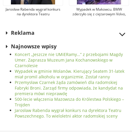
Jarosław Rabenda wygrał konkurs
Wypadek w Makowcu. BMW
na dyrektora Teatru
zderzyło się z ciężarowym Volvo,
Powszechnego. To wieloletni aktor
samochód osobowy wjechał w słup
radomskiej sceny
oświetleniowy. Jedna osoba została
ranna
Reklama
Najnowsze wpisy
Koncert „Jeszcze nie UMiERamy…” z przebojami Magdy
Umer. Zaprasza Muzeum Jana Kochanowskiego w
Czarnolesie
Wypadek w gminie Wolanów. Kierujący Seatem 31-latek
miał promil alkoholu w organizmie. Został ranny
Przemysław Czarnek żąda zamówień dla radomskiej
Fabryki Broni. Zarząd firmy odpowiada, że kandydat na
premiera mówi nieprawdę
500-lecie włączenia Mazowsza do Królestwa Polskiego –
Trojden
Jarosław Rabenda wygrał konkurs na dyrektora Teatru
Powszechnego. To wieloletni aktor radomskiej sceny