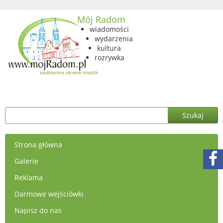
Mój Radom
wiadomości
wydarzenia
kultura
rozrywka
Strona główna
Galerie
Reklama
Darmowe wejściówki
Napisz do nas