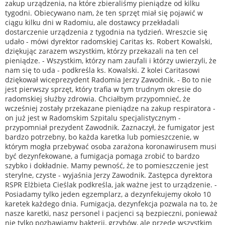
zakup urządzenia, na które zbieraliśmy pieniądze od kilku
tygodni. Obiecywano nam, że ten sprzęt miał się pojawić w
ciągu kilku dni w Radomiu, ale dostawcy przekładali
dostarczenie urządzenia z tygodnia na tydzień. Wreszcie się
udało - mówi dyrektor radomskiej Caritas ks. Robert Kowalski,
dziękując zarazem wszystkim, którzy przekazali na ten cel
pieniądze. - Wszystkim, którzy nam zaufali i którzy uwierzyli, że
nam się to uda - podkreśla ks. Kowalski. Z kolei Caritasowi
dziękował wiceprezydent Radomia Jerzy Zawodnik. - Bo to nie
jest pierwszy sprzęt, który trafia w tym trudnym okresie do
radomskiej służby zdrowia. Chciałbym przypomnieć, że
wcześniej zostały przekazane pieniądze na zakup respiratora -
on już jest w Radomskim Szpitalu specjalistycznym -
przypomniał prezydent Zawodnik. Zaznaczył, że fumigator jest
bardzo potrzebny, bo każda karetka lub pomieszczenie, w
którym mogła przebywać osoba zarażona koronawirusem musi
być dezynfekowane, a fumigacja pomaga zrobić to bardzo
szybko i dokładnie. Mamy pewność, że to pomieszczenie jest
sterylne, czyste - wyjaśnia Jerzy Zawodnik. Zastępca dyrektora
RSPR Elżbieta Cieślak podkreśla, jak ważne jest to urządzenie. -
Posiadamy tylko jeden egzemplarz, a dezynfekujemy około 10
karetek każdego dnia. Fumigacja, dezynfekcja pozwala na to, że
nasze karetki, nasz personel i pacjenci są bezpieczni, ponieważ
nie tylko pozbawiamy bakterii, grzybów, ale przede wszystkim