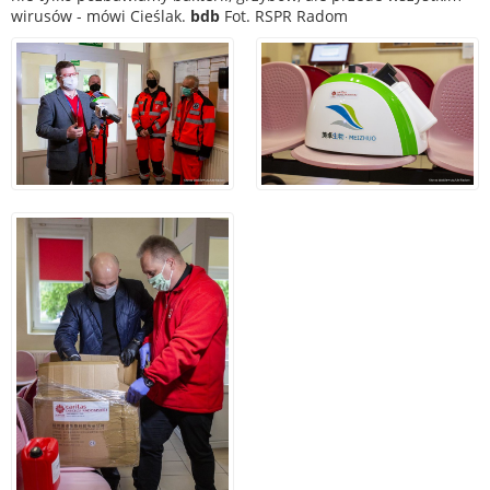
wirusów - mówi Cieślak.
bdb
Fot. RSPR Radom