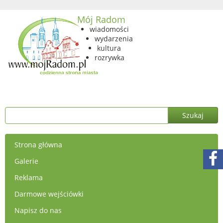
Mój Radom
wiadomości
wydarzenia
kultura
rozrywka
Strona główna
Galerie
Reklama
Darmowe wejściówki
Napisz do nas