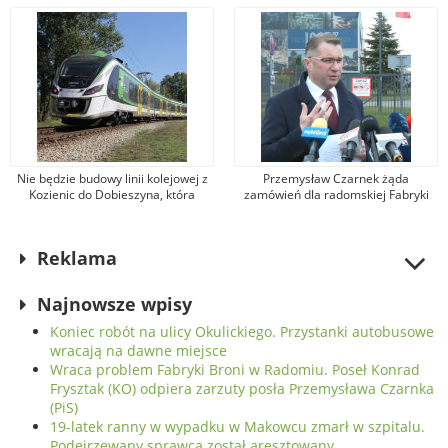
Przemysława Czarnka (PiS)
Nie będzie budowy linii kolejowej z
Przemysław Czarnek żąda
Kozienic do Dobieszyna, która
zamówień dla radomskiej Fabryki
umożliwiłaby dojazd do Warszawy.
Broni. Zarząd firmy odpowiada, że
Jest nowa propozycja
kandydat na premiera mówi
nieprawdę
Reklama
Najnowsze wpisy
Koniec robót na ulicy Okulickiego. Przystanki autobusowe
wracają na dawne miejsce
Wraca problem Fabryki Broni w Radomiu. Poseł Konrad
Frysztak (KO) odpiera zarzuty posła Przemysława Czarnka
(PiS)
19-latek ranny w wypadku w Makowcu zmarł w szpitalu.
Podejrzewany sprawca został aresztowany