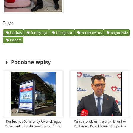
Tags
Caritas
fumigacja
fumigator
koronawirus
pogotowie
Radom
Podobne wpisy
Koniec robót na ulicy Okulickiego.
Wraca problem Fabryki Broni w
Przystanki autobusowe wracają na
Radomiu. Poseł Konrad Frysztak
dawne miejsce
(KO) odpiera zarzuty posła