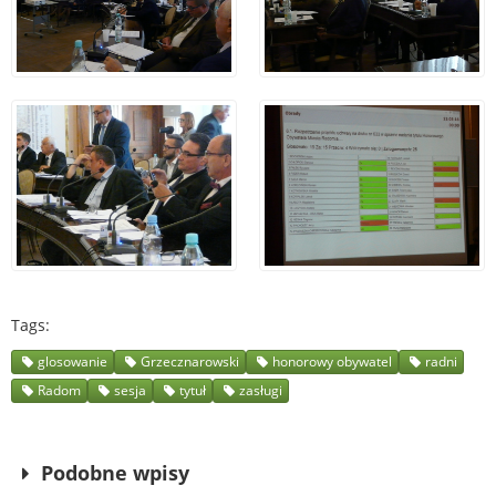
Tags
glosowanie
Grzecznarowski
honorowy obywatel
radni
Radom
sesja
tytuł
zasługi
Podobne wpisy