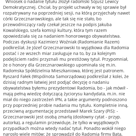
Wniosek o nadanie tytułu złożył radomski Sojusz Lewicy
Demokratycznej. Chciał, by projekt uchwały w tej sprawie był
rozpatrywany na poprzedniej sesji, na którą przyjechały nawet
córki Grzecznarowskiego, ale tak się nie stało, bo
przewodniczący rady czekał jeszcze na podpis Jakuba
Kowalskiego, szefa komisji kultury, która tym razem
opowiedziała się za nadaniem honorowego obywatelstwa.
Podczas dyskusji Kazimierz Woźniak (Radomianie Razem)
podkreślał, że Józef Grzecznarowski to wyjątkowa dla Radomia
postać i ze wszech miar zasługuje na to, by za kolejnym
podejściem radni przyznali mu prestiżowy tytuł. Przypomniał,
że o honory dla Grzecznarowskiego upominała się m.in.
Radomska Spółdzielnia Mieszkaniowa, której jest patronem.
Ryszard Fałek (Wspólnota Samorządowa) podkreślał z kolei, że
dzisiaj radnym łatwiej jest podjąć decyzję o nadaniu
obywatelstwa byłemu prezydentowi Radomia, bo - jak mówił -
mają pełną wiedzę dotyczącą życiorysu kandydata, m.in. nie
miał do niego zastrzeżeń IPN, a takie argumenty podnoszono
przy poprzedniej probie nadania mu tytułu. Kompletnie inną,
przeciwną argumentację przedstawił Marek Szary (PiS): -
Grzecznarowski jest osobą zmarłą (dosłowny cytat - przyp.
autorka), a regulamin przewiduje, że tylko w wyjątkowych
przypadkach można wtedy nadać tytuł. Ponadto wokół niego
narosło wiele mitów: że sprowadził do Radomia firmy Bata,