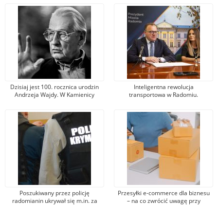
Dzisiaj jest 100. rocznica urodzin
Inteligentna rewolucja
Andrzeja Wajdy. W Kamienicy
transportowa w Radomiu.
Deskurów otworzą wyjątkową
Powstaną m.in. nowe sygnalizacje
wystawę fotografii
świetlne i przebudowane zostaną
skrzyżowania
Poszukiwany przez policję
Przesyłki e-commerce dla biznesu
radomianin ukrywał się m.in. za
– na co zwrócić uwagę przy
granicą. Gdy tylko wrócił, został
wyborze usług?
zatrzymany