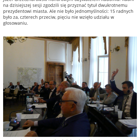
na dzisiejszej sesji zgodzili się przyznać tytuł dwukrotnemu
prezydentowi miasta. Ale nie było jednomyślności: 15 radnych
było za, czterech przeciw, pięciu nie wzięło udziału w
głosowaniu.