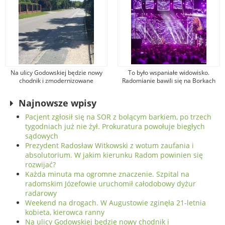
Na ulicy Godowskiej będzie nowy
To było wspaniałe widowisko.
chodnik i zmodernizowane
Radomianie bawili się na Borkach
oświetlenie
na koncercie z udziałem gwiazd
estrady
Najnowsze wpisy
Pacjent zgłosił się na SOR z bolącym barkiem, po trzech
tygodniach już nie żył. Prokuratura powołuje biegłych
sądowych
Prezydent Radosław Witkowski z wotum zaufania i
absolutorium. W jakim kierunku Radom powinien się
rozwijać?
Każda minuta ma ogromne znaczenie. Szpital na
radomskim Józefowie uruchomił całodobowy dyżur
radarowy
Weekend na drogach. W Augustowie zginęła 21-letnia
kobieta, kierowca ranny
Na ulicy Godowskiej będzie nowy chodnik i