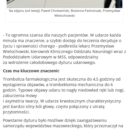
Na zdjęciu )od lewej): Paweł Cholewiński, Bożenna Pacholczak, Przemysław
Wielochowski
- To ogromna szansa dla naszych pacjentów. W udarze każda
minuta ma znaczenie, a szybki dostęp do leczenia decyduje o
życiu i sprawności chorego - podkreśla lekarz Przemysław
Wielochowski, kierownik Klinicznego Oddziału Neurologii wraz z
Pododdziałem Udarowym w MSS, odpowiedzialny
za wdrożenie całodobowego dyżuru udarowego.
Czas ma kluczowe znaczeni
e
Tromboliza farmakologiczna jest skuteczna do 4,5 godziny od
wystąpienia objawów, a trombektomia mechaniczna do 6
godzin. Typowe objawy udaru to nagły niedowład ręki lub nogi,
zaburzenia mowy
i asymetria twarzy. W udarze krwotocznym charakterystyczny
jest bardzo silny ból głowy, często połączony z utratą
przytomności.
Powstanie dyżuru było możliwe dzięki zaangażowaniu
samorządu województwa mazowieckiego, który przeznaczył na