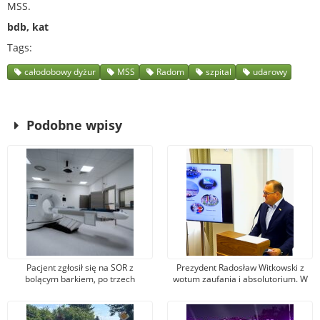
MSS.
bdb, kat
Tags
całodobowy dyżur
MSS
Radom
szpital
udarowy
Podobne wpisy
Pacjent zgłosił się na SOR z
Prezydent Radosław Witkowski z
bolącym barkiem, po trzech
wotum zaufania i absolutorium. W
tygodniach już nie żył. Prokuratura
jakim kierunku Radom powinien się
powołuje biegłych sądowych
rozwijać?