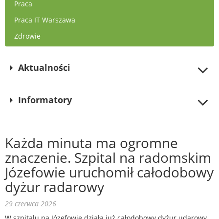
Praca
Praca IT Warszawa
Zdrowie
Aktualności
Informatory
Każda minuta ma ogromne
znaczenie. Szpital na radomskim
Józefowie uruchomił całodobowy
dyżur radarowy
29 czerwca 2026
W szpitalu na Józefowie działa już całodobowy dyżur udarowy.