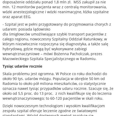
doposażenie oddziału ponad 1,8 mln zł. MSS zakupił za nie
min. 12 monitorów pacjenta wraz z centralą monitorowania,
wózki anestezjologiczne i wózki reanimacyjne, łóżka szpitalne
oraz aparat EEG.
- Szpital jest w pełni przygotowany do przyjmowania chorych z
udarem: posiada lądowisko
dla śmigłowców umożliwiające szybki transport pacjentów z
całego regionu, nowoczesny Szpitalny Oddział Ratunkowy, w
którym niezwłocznie rozpoczyna się diagnostyka, a także salę
hybrydową, gdzie mogą być wykonywane zabiegi
wewnątrznaczyniowe – mówi Bożenna Pacholczak, prezes
Mazowieckiego Szpitala Specjalistycznego w Radomiu.
Tysiąc udarów rocznie
Skala problemu jest ogromna. W Polsce co roku dochodzi do
około 90 tys. udarów mózgu. Populacja w obrębie 50 km od
Radomia to około pół miliona mieszkańców, co statystycznie
oznacza nawet tysiąc przypadków udaru rocznie. Szacuje się, że
około od 5,5 proc. do 13 proc. z nich kwalifikuje się do leczenia
wewnątrznaczyniowego; to 60-120 pacjentów w skali roku.
Dzięki nowoczesnym technologiom i wysokim kwalifikacjom
zespołu szpital oferuje leczenie zgodne ze światowymi
standardami. Wśród dostępnych metod znajduje się