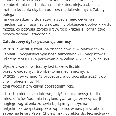
trombektomia mechaniczna - najskuteczniejsza obecnie
metoda leczenia ciężkich udarów niedokrwiennych. Zabieg
polega
na wprowadzeniu do naczynia specjalnego cewnika i
mechanicznym usunięciu skrzepliny blokującej dopływ krwi do
mózgu, co pozwala szybko przywrócić krążenie i ograniczyć
nieodwracalne uszkodzenia.
Całodobowy dyżur gwarancją pomocy
W 2026 r. według stanu na obecną chwilę, w Mazowieckim
Szpitalu Specjalistycznym hospitalizowano 215 pacjentów z
udarem mózgu. Dla porównania, w całym 2025 r. było ich 360.
Wyraźny wzrost widoczny jest także w liczbie
przeprowadzonych trombektomii mechanicznych.
W 2025 r. wykonano 43 procedury, a od początku 2026 r. do
chwili obecnej już 44,
czyli więcej niż w całym poprzednim roku.
- Uruchomienie całodobowego dyżuru udarowego to dla
mieszkańców Radomia i regionu gwarancja, że w sytuacji
nagłego zagrożenia zdrowia będą mogli liczyć na
natychmiastową i kompleksową pomoc w naszym szpitalu -
zapewnia lekarz Paweł Cholewiński, dyrektor ds. lecznictwa w