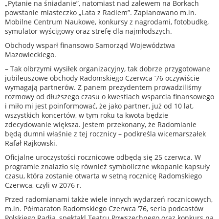
„Pytanie na śniadanie”, natomiast nad zalewem na Borkach
powstanie miasteczko „Lata z Radiem”. Zaplanowano m.in.
Mobilne Centrum Naukowe, konkursy z nagrodami, fotobudkę,
symulator wyścigowy oraz strefę dla najmłodszych.
Obchody wsparł finansowo Samorząd Województwa
Mazowieckiego.
– Tak olbrzymi wysiłek organizacyjny, tak dobrze przygotowane
jubileuszowe obchody Radomskiego Czerwca ‘76 oczywiście
wymagają partnerów. Z panem prezydentem prowadziliśmy
rozmowy od dłuższego czasu o kwestiach wsparcia finansowego
i miło mi jest poinformować, że jako partner, już od 10 lat,
wszystkich koncertów, w tym roku ta kwota będzie
zdecydowanie większa. Jestem przekonany, że Radomianie
będą dumni właśnie z tej rocznicy – podkreśla wicemarszałek
Rafał Rajkowski.
Oficjalne uroczystości rocznicowe odbędą się 25 czerwca. W
programie znalazło się również symboliczne wkopanie kapsuły
czasu, która zostanie otwarta w setną rocznicę Radomskiego
Czerwca, czyli w 2076 r.
Przed radomianami także wiele innych wydarzeń rocznicowych,
m.in. Półmaraton Radomskiego Czerwca ‘76, seria podcastów
Polskiego Radia, spektakl Teatru Powszechnego oraz konkurs na