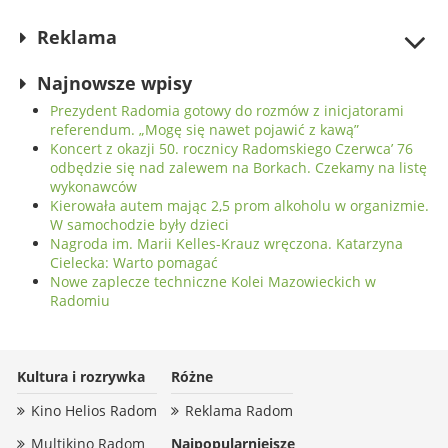
wniosek, agresja w tłumie
radomian
Reklama
Najnowsze wpisy
Prezydent Radomia gotowy do rozmów z inicjatorami
referendum. „Mogę się nawet pojawić z kawą”
Koncert z okazji 50. rocznicy Radomskiego Czerwca’ 76
odbędzie się nad zalewem na Borkach. Czekamy na listę
wykonawców
Kierowała autem mając 2,5 prom alkoholu w organizmie.
W samochodzie były dzieci
Nagroda im. Marii Kelles-Krauz wręczona. Katarzyna
Cielecka: Warto pomagać
Nowe zaplecze techniczne Kolei Mazowieckich w
Radomiu
Kultura i rozrywka
Różne
Kino Helios Radom
Reklama Radom
Multikino Radom
Najpopularniejsze