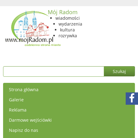
Mój Radom
wiadomości
wydarzenia
kultura
rozrywka
Strona główna
Galerie
Reklama
Darmowe wejściówki
Napisz do nas