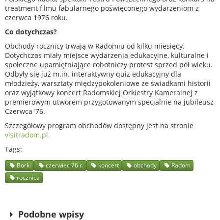
treatment filmu fabularnego poświęconego wydarzeniom z
czerwca 1976 roku.
Co dotychczas?
Obchody rocznicy trwają w Radomiu od kilku miesięcy.
Dotychczas miały miejsce wydarzenia edukacyjne, kulturalne i
społeczne upamiętniające robotniczy protest sprzed pół wieku.
Odbyły się już m.in. interaktywny quiz edukacyjny dla
młodzieży, warsztaty międzypokoleniowe ze świadkami historii
oraz wyjątkowy koncert Radomskiej Orkiestry Kameralnej z
premierowym utworem przygotowanym specjalnie na jubileusz
Czerwca ’76.
Szczegółowy program obchodów dostępny jest na stronie
visitradom.pl.
Tags
Borki
czerwiec 76 r.
koncert
obchody
Radom
rocznica
Podobne wpisy