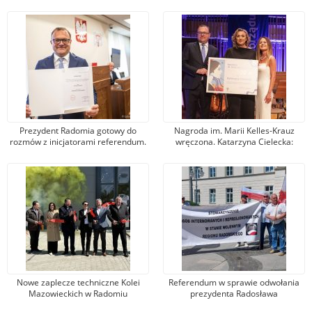
Prezydent Radomia gotowy do
Nagroda im. Marii Kelles-Krauz
rozmów z inicjatorami referendum.
wręczona. Katarzyna Cielecka:
„Mogę się nawet pojawić z kawą”
Warto pomagać
Nowe zaplecze techniczne Kolei
Referendum w sprawie odwołania
Mazowieckich w Radomiu
prezydenta Radosława
Witkowskiego? Komitet złożył