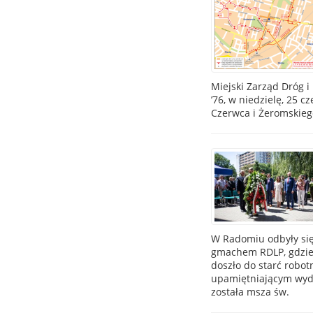
Miejski Zarząd Dróg 
’76, w niedzielę, 25 c
Czerwca i Żeromskiego.
W Radomiu odbyły się 
gmachem RDLP, gdzie 
doszło do starć robot
upamiętniającym wyda
została msza św.