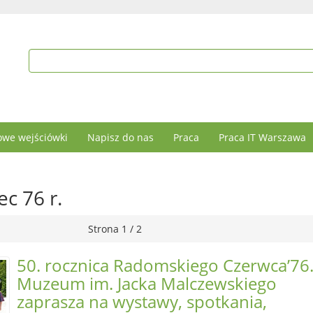
we wejściówki
Napisz do nas
Praca
Praca IT Warszawa
ec 76 r.
Strona 1 / 2
50. rocznica Radomskiego Czerwca’76
Muzeum im. Jacka Malczewskiego
zaprasza na wystawy, spotkania,