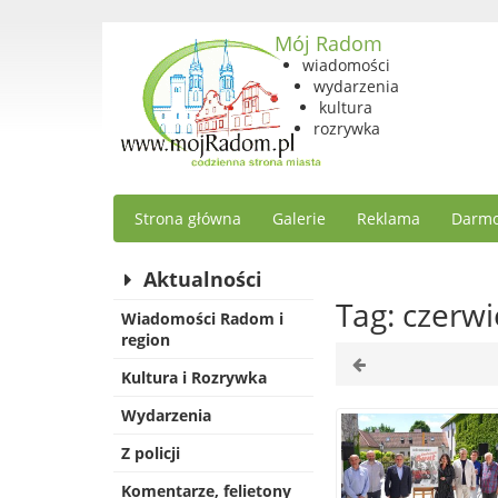
Mój Radom
wiadomości
wydarzenia
kultura
rozrywka
Strona główna
Galerie
Reklama
Darmo
Aktualności
Tag: czerwi
Wiadomości Radom i
region
Kultura i Rozrywka
Wydarzenia
Z policji
Komentarze, felietony