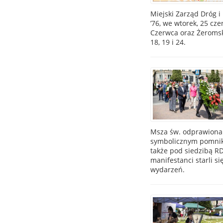
Miejski Zarząd Dróg 
’76, we wtorek, 25 cz
Czerwca oraz Żeromskie
18, 19 i 24.
Msza św. odprawiona 
symbolicznym pomniki
także pod siedzibą RD
manifestanci starli s
wydarzeń.