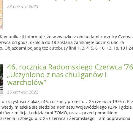
23 czerwca 2023
i Komunikacji informuje, że w związku z obchodami rocznicy Czerwc
zerwca od godz. około 6 do 18 zostaną zamknięte odcinki ulic 25
 Objazdami pojadą też autobusy linii 1, 3, 4, 5, 6, 10, 13, 18, 19 i 24
46. rocznica Radomskiego Czerwca ’76
„Uczyniono z nas chuliganów i
warchołów”
25 czerwca 2022
uroczystości z okazji 46. rocznicy protestu z 25 czerwca 1976 r. Pr
wtedy mieściła się siedziba Komitetu Wojewódzkiego PZPR i gdzie
ników z milicją i oddziałami ZOMO, oraz – przed pomnikiem
rzenia u zbiegu ulic 25 Czerwca i Żeromskiego. Tam odprawiona