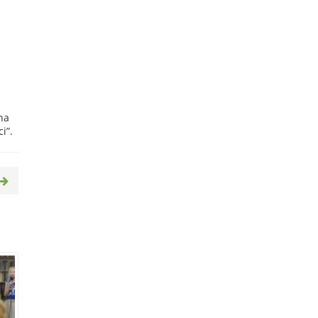
na
i”.