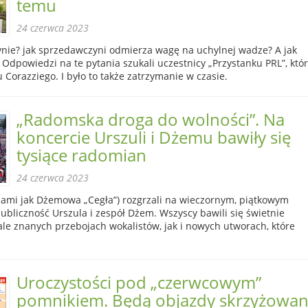
temu
24 czerwca 2023
zynie? jak sprzedawczyni odmierza wagę na uchylnej wadze? A jak
? Odpowiedzi na te pytania szukali uczestnicy „Przystanku PRL”, któ
 Corazziego. I było to także zatrzymanie w czasie.
„Radomska droga do wolności”. Na
koncercie Urszuli i Dżemu bawiły się
tysiące radomian
24 czerwca 2023
lami jak Dżemowa „Cegła”) rozgrzali na wieczornym, piątkowym
bliczność Urszula i zespół Dżem. Wszyscy bawili się świetnie
le znanych przebojach wokalistów, jak i nowych utworach, które
Uroczystości pod „czerwcowym”
pomnikiem. Będą objazdy skrzyżowan