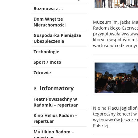
Rozmowa z …
Dom Wnętrze
Muzeum im. Jacka Mal
Nieruchomości
Radomskiego Czerwca’7
przygotowała wystawy,
Gospodarka Pieniądze
których wspólnym mia
Ubezpieczenia
wartość w codziennym 
Technologie
Sport / moto
Zdrowie
Informatory
Teatr Powszechny w
Radomiu – repertuar
Nie na Placu Jagiello
tegoroczny koncert w
Kino Helios Radom –
wykonawców jeszcze n
repertuar
Polskiej.
Multikino Radom –
repertuar