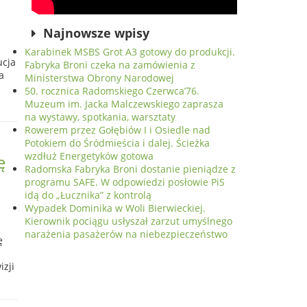
Najnowsze wpisy
Karabinek MSBS Grot A3 gotowy do produkcji.
ucja
Fabryka Broni czeka na zamówienia z
a
Ministerstwa Obrony Narodowej
50. rocznica Radomskiego Czerwca’76.
Muzeum im. Jacka Malczewskiego zaprasza
na wystawy, spotkania, warsztaty
Rowerem przez Gołębiów I i Osiedle nad
Potokiem do Śródmieścia i dalej. Ścieżka
wzdłuż Energetyków gotowa
ę
Radomska Fabryka Broni dostanie pieniądze z
programu SAFE. W odpowiedzi posłowie PiS
idą do „Łucznika” z kontrolą
Wypadek Dominika w Woli Bierwieckiej.
Kierownik pociągu usłyszał zarzut umyślnego
narażenia pasażerów na niebezpieczeństwo
ę
zji