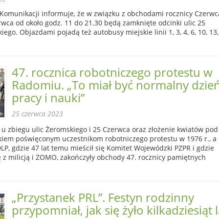
i Komunikacji informuje, że w związku z obchodami rocznicy Czerwc
erwca od około godz. 11 do 21.30 będą zamknięte odcinki ulic 25
go. Objazdami pojadą też autobusy miejskie linii 1, 3, 4, 6, 10, 13,
47. rocznica robotniczego protestu w
Radomiu. „To miał być normalny dzie
pracy i nauki”
25 czerwca 2023
u zbiegu ulic Żeromskiego i 25 Czerwca oraz złożenie kwiatów pod
em poświęconym uczestnikom robotniczego protestu w 1976 r., a
LP, gdzie 47 lat temu mieścił się Komitet Wojewódzki PZPR i gdzie
ię z milicją i ZOMO, zakończyły obchody 47. rocznicy pamiętnych
„Przystanek PRL”. Festyn rodzinny
przypomniał, jak się żyło kilkadziesiąt l