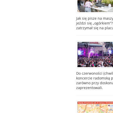
Jak się pisze na mas
jeździ się „ogórkiem”
zatrzymał się na placu
Do czerwoności (chwi
koncercie radomską pu
zarówno przy doskona
zaprezentowali.