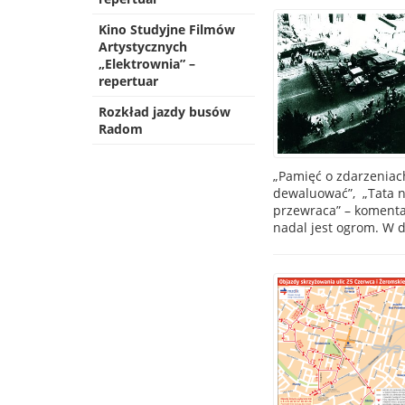
Kino Studyjne Filmów
Artystycznych
„Elektrownia” –
repertuar
Rozkład jazdy busów
Radom
„Pamięć o zdarzeniach
dewaluować”, „Tata ni
przewraca” – komenta
nadal jest ogrom. W d