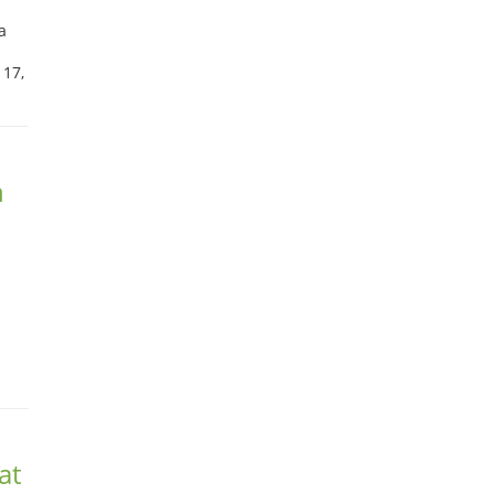
a
 17,
ń
at