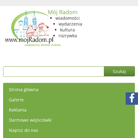
Mój Radom
wiadomości
wydarzenia
kultura
rozrywka
Strona główna
Galerie
Reklama
Darmowe wejściówki
Napisz do nas