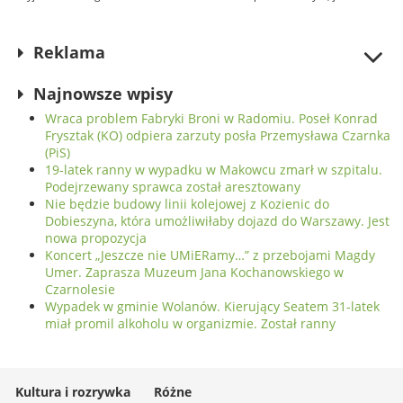
Tym razem zagra w
zwiedzać świat pielgrzymując
renomowanych salach
koncertowych Niemiec
Reklama
Najnowsze wpisy
Wraca problem Fabryki Broni w Radomiu. Poseł Konrad
Frysztak (KO) odpiera zarzuty posła Przemysława Czarnka
(PiS)
19-latek ranny w wypadku w Makowcu zmarł w szpitalu.
Podejrzewany sprawca został aresztowany
Nie będzie budowy linii kolejowej z Kozienic do
Dobieszyna, która umożliwiłaby dojazd do Warszawy. Jest
nowa propozycja
Koncert „Jeszcze nie UMiERamy…” z przebojami Magdy
Umer. Zaprasza Muzeum Jana Kochanowskiego w
Czarnolesie
Wypadek w gminie Wolanów. Kierujący Seatem 31-latek
miał promil alkoholu w organizmie. Został ranny
Kultura i rozrywka
Różne