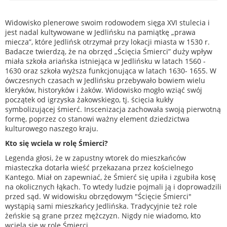
Widowisko plenerowe swoim rodowodem sięga XVI stulecia i
jest nadal kultywowane w Jedlińsku na pamiątkę „prawa
miecza”, które Jedlińsk otrzymał przy lokacji miasta w 1530 r.
Badacze twierdzą, że na obrzęd „Ścięcia Śmierci” duży wpływ
miała szkoła ariańska istniejąca w Jedlińsku w latach 1560 -
1630 oraz szkoła wyższa funkcjonująca w latach 1630- 1655. W
ówczesnych czasach w Jedlińsku przebywało bowiem wielu
kleryków, historyków i żaków. Widowisko mogło wziąć swój
początek od igrzyska żakowskiego, tj. ścięcia kukły
symbolizującej śmierć. Inscenizacja zachowała swoją pierwotną
formę, poprzez co stanowi ważny element dziedzictwa
kulturowego naszego kraju.
Kto się wciela w rolę Śmierci?
Legenda głosi, że w zapustny wtorek do mieszkańców
miasteczka dotarła wieść przekazana przez kościelnego
Kantego. Miał on zapewniać, że Śmierć się upiła i zgubiła kosę
na okolicznych łąkach. To wtedy ludzie pojmali ją i doprowadzili
przed sąd. W widowisku obrzędowym "Ścięcie Śmierci"
wystąpią sami mieszkańcy Jedlińska. Tradycyjnie też role
żeńskie są grane przez mężczyzn. Nigdy nie wiadomo, kto
wciela się w rolę Śmierci.