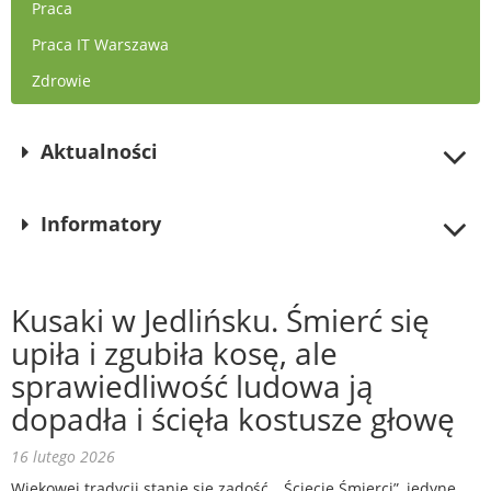
Praca
Praca IT Warszawa
Zdrowie
Aktualności
Informatory
Kusaki w Jedlińsku. Śmierć się
upiła i zgubiła kosę, ale
sprawiedliwość ludowa ją
dopadła i ścięła kostusze głowę
16 lutego 2026
Wiekowej tradycji stanie się zadość. „Ścięcie Śmierci”, jedyne