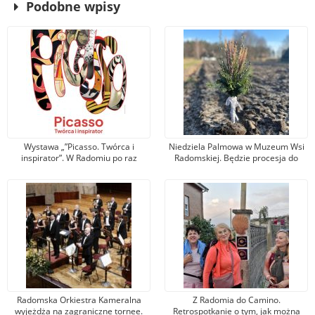
Podobne wpisy
Wystawa „”Picasso. Twórca i
Niedziela Palmowa w Muzeum Wsi
inspirator”. W Radomiu po raz
Radomskiej. Będzie procesja do
pierwszy zobaczymy prace
pól, święcenie zasiewów i liczne
legendarnego artysty
warsztaty
Radomska Orkiestra Kameralna
Z Radomia do Camino.
wyjeżdża na zagraniczne tornee.
Retrospotkanie o tym, jak można