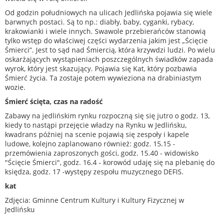
Od godzin południowych na ulicach Jedlińska pojawia się wiele
barwnych postaci. Są to np.: diabły, baby, cyganki, rybacy,
krakowianki i wiele innych. Swawole przebierańców stanowią
tylko wstęp do właściwej części wydarzenia jakim jest „Ścięcie
Śmierci”. Jest to sąd nad Śmiercią, która krzywdzi ludzi. Po wielu
oskarżających wystąpieniach poszczególnych świadków zapada
wyrok, który jest skazujący. Pojawia się Kat, który pozbawia
Śmierć życia. Ta zostaje potem wywieziona na drabiniastym
wozie.
Śmierć ścięta, czas na radość
Zabawy na jedlińskim rynku rozpoczną się się jutro o godz. 13,
kiedy to nastąpi przejęcie władzy na Rynku w Jedlińsku,
kwadrans później na scenie pojawią się zespoły i kapele
ludowe, kolejno zaplanowano również: godz. 15.15 -
przemówienia zaproszonych gości, godz. 15.40 - widowisko
"Ścięcie Śmierci", godz. 16.4 - korowód udaję się na plebanię do
księdza, godz. 17 -występy zespołu muzycznego DEFIS.
kat
Zdjęcia: Gminne Centrum Kultury i Kultury Fizycznej w
Jedlińsku