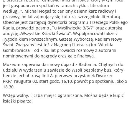
jest gospodarzem spotkań w ramach cyklu „Literatura
według…”. Michał Nogaś to ceniony dziennikarz radiowy i
prasowy, od lat zajmujący się kulturą, szczególnie literaturą.
Obecnie jest zastępcą dyrektorki programu Trzeciego Polskiego
Radia, prowadzi pasmo „Tu Myśliwiecka 3/5/7” oraz autorską
audycję „Wszystkie Książki Świata”. Współpracował także z
Tygodnikiem Powszechnym, Gazetą Wyborczą, Radiem Nowy
Świat. Związany jest też z Nagrodą Literacką im. Witolda
Gombrowicza – od kilku lat prowadzi rozmowy z autorami
nominowanymi do nagrody oraz galę finałową.
Muzeum zapewnia darmowy dojazd z Radomia. Chętnych do
udziału w wydarzeniu zawiezie do Wsoli bezpłatny bus, który
będzie jechał trasą linii A, pierwszy przystanek Dworzec
PKP/Traugutta 02, start godz. 16.10, powrót po spotkaniu, około
18.30.
Wstęp wolny. Liczba miejsc ograniczona. Można będzie kupić
książki pisarza.