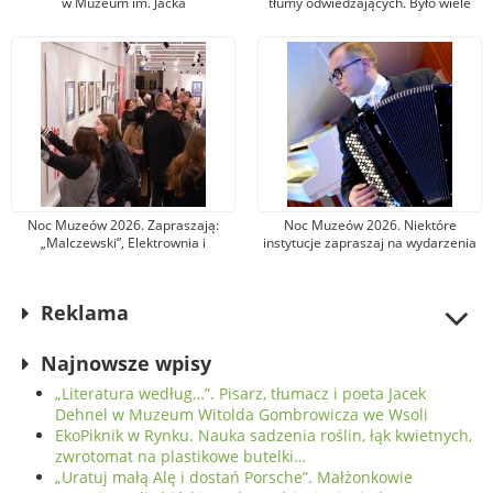
w Muzeum im. Jacka
tłumy odwiedzających. Było wiele
Malczewskiego w Radomiu. Jeden
atrakcji specjalnie przygotowanych
to portret żony
na tę okazję
Noc Muzeów 2026. Zapraszają:
Noc Muzeów 2026. Niektóre
„Malczewski”, Elektrownia i
instytucje zapraszaj na wydarzenia
Resursa Obywatelska do Kamienicy
kulturalne już w piątek
Deskurów
Reklama
Najnowsze wpisy
„Literatura według…”. Pisarz, tłumacz i poeta Jacek
Dehnel w Muzeum Witolda Gombrowicza we Wsoli
EkoPiknik w Rynku. Nauka sadzenia roślin, łąk kwietnych,
zwrotomat na plastikowe butelki…
„Uratuj małą Alę i dostań Porsche”. Małżonkowie