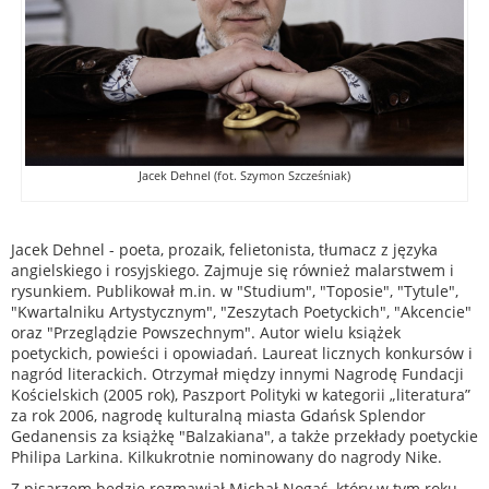
Jacek Dehnel (fot. Szymon Szcześniak)
Jacek Dehnel - poeta, prozaik, felietonista, tłumacz z języka
angielskiego i rosyjskiego. Zajmuje się również malarstwem i
rysunkiem. Publikował m.in. w "Studium", "Toposie", "Tytule",
"Kwartalniku Artystycznym", "Zeszytach Poetyckich", "Akcencie"
oraz "Przeglądzie Powszechnym". Autor wielu książek
poetyckich, powieści i opowiadań. Laureat licznych konkursów i
nagród literackich. Otrzymał między innymi Nagrodę Fundacji
Kościelskich (2005 rok), Paszport Polityki w kategorii „literatura”
za rok 2006, nagrodę kulturalną miasta Gdańsk Splendor
Gedanensis za książkę "Balzakiana", a także przekłady poetyckie
Philipa Larkina. Kilkukrotnie nominowany do nagrody Nike.
Z pisarzem będzie rozmawiał Michał Nogaś, który w tym roku