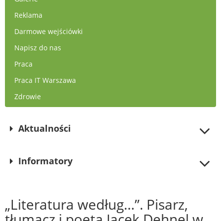
Reklama
Darmowe wejściówki
Napisz do nas
Praca
Praca IT Warszawa
Zdrowie
Aktualności
Informatory
„Literatura według…”. Pisarz,
tłumacz i poeta Jacek Dehnel w