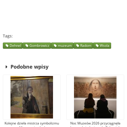
Tags
Dehnel
Gombrowicz
muzeum
Radom
Wsola
Podobne wpisy
Kolejne dzieła mistrza symbolizmu
Noc Muzeów 2026 przyciągnęła