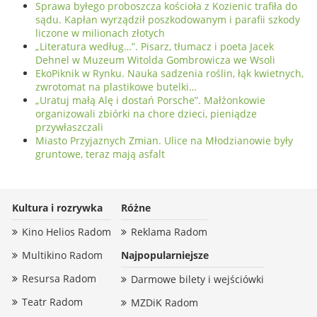
Sprawa byłego proboszcza kościoła z Kozienic trafiła do
sądu. Kapłan wyrządził poszkodowanym i parafii szkody
liczone w milionach złotych
„Literatura według…”. Pisarz, tłumacz i poeta Jacek
Dehnel w Muzeum Witolda Gombrowicza we Wsoli
EkoPiknik w Rynku. Nauka sadzenia roślin, łąk kwietnych,
zwrotomat na plastikowe butelki…
„Uratuj małą Alę i dostań Porsche”. Małżonkowie
organizowali zbiórki na chore dzieci, pieniądze
przywłaszczali
Miasto Przyjaznych Zmian. Ulice na Młodzianowie były
gruntowe, teraz mają asfalt
Kultura i rozrywka
Różne
Kino Helios Radom
Reklama Radom
Multikino Radom
Najpopularniejsze
Resursa Radom
Darmowe bilety i wejściówki
Teatr Radom
MZDiK Radom