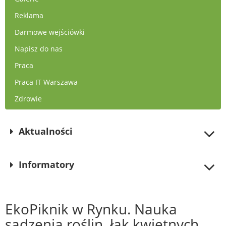
Reklama
Darmowe wejściówki
Napisz do nas
Praca
Praca IT Warszawa
Zdrowie
Aktualności
Informatory
EkoPiknik w Rynku. Nauka
sadzenia roślin, łąk kwietnych,