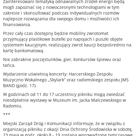
Zainteresowani tematyką odnawialnych źródeł energii będą
mogli zapoznać się z nowoczesnymi technologiami w tym
zakresie i skonsultować podczas indywidualnych rozmów
najlepsze rozwiązania dla swojego domu i możliwości ich
finansowania.
Przez cały czas dostępny będzie mobilny zwrotomat
przyjmujący plastikowe butelki po napojach i puszki objęte
systemem kaucyjnym, realizujący zwrot kaucji bezpośrednio na
kartę bankomatową.
Nie zabraknie poczęstunków, gier, konkursów śpiewu oraz
tańca.
Wydarzenie uświetnią koncerty: Harcerskiego Zespołu
Muzyczno Wokalnego „Skylark” oraz radomskiego zespołu JMS
BAND (godz. 17).
W godzinach od 11 do 17 uczestnicy pikniku mogą zwiedzać
nieodpłatnie wystawy w Muzeum im. Jacka Malczewskiego w
Radomiu.
***
Miejski Zarząd Dróg i Komunikacji informuje, że w związku z
organizacją pikniku z okazji Dnia Ochrony Środowiska w sobotę,
23 maja w godz. około 8 - 19 zostaną wprowadzone tymczasowe