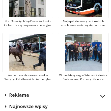
Noc Otwartych Sądów w Radomiu.
Najlepsi kierowcy radomskich
Odbędzie się rozprawa apelacyjna
autobusów zmierzą się na torze.
w sprawie Antoniego Kosiby,
Wielkie emocje i rodzinny piknik na
„Znachora”
Autodromie Jastrząb jutro, 9 maja!
Rozpoczęły się skaryszewskie
W niedzielę zagra Wielka Orkiestra
Wstępy. Od kilkuset lat to nie tylko
Świątecznej Pomocy. Na ulice
jarmark koński
Radomia wyjdzie 300
wolontariuszy, śpiewać będzie
Sidney Polak
Reklama
Najnowsze wpisy