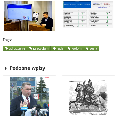
Tags
odroczenie
pszczołam
rada
Radom
sesja
Podobne wpisy