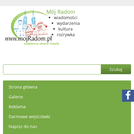
Mój Radom
wiadomości
wydarzenia
kultura
rozrywka
Strona główna
Galerie
Reklama
Darmowe wejściówki
Napisz do nas