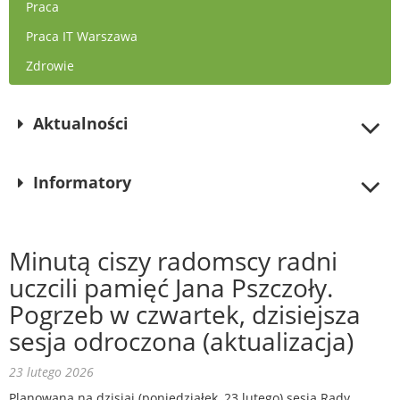
Praca
Praca IT Warszawa
Zdrowie
Aktualności
Informatory
Minutą ciszy radomscy radni
uczcili pamięć Jana Pszczoły.
Pogrzeb w czwartek, dzisiejsza
sesja odroczona (aktualizacja)
23 lutego 2026
Planowana na dzisiaj (poniedziałek, 23 lutego) sesja Rady