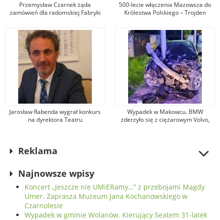
Przemysław Czarnek żąda
500-lecie włączenia Mazowsza do
zamówień dla radomskiej Fabryki
Królestwa Polskiego – Trojden
Broni. Zarząd firmy odpowiada, że
kandydat na premiera mówi
nieprawdę
Jarosław Rabenda wygrał konkurs
Wypadek w Makowcu. BMW
na dyrektora Teatru
zderzyło się z ciężarowym Volvo,
Powszechnego. To wieloletni aktor
samochód osobowy wjechał w słup
radomskiej sceny
oświetleniowy. Jedna osoba została
ranna
Reklama
Najnowsze wpisy
Koncert „Jeszcze nie UMiERamy…” z przebojami Magdy
Umer. Zaprasza Muzeum Jana Kochanowskiego w
Czarnolesie
Wypadek w gminie Wolanów. Kierujący Seatem 31-latek