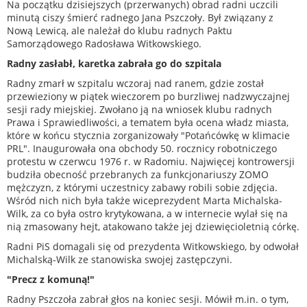
Na początku dzisiejszych (przerwanych) obrad radni uczcili
minutą ciszy śmierć radnego Jana Pszczoły. Był związany z
Nową Lewicą, ale należał do klubu radnych Paktu
Samorządowego Radosława Witkowskiego.
Radny zasłabł, karetka zabrała go do szpitala
Radny zmarł w szpitalu wczoraj nad ranem, gdzie został
przewieziony w piątek wieczorem po burzliwej nadzwyczajnej
sesji rady miejskiej. Zwołano ją na wniosek klubu radnych
Prawa i Sprawiedliwości, a tematem była ocena władz miasta,
które w końcu stycznia zorganizowały "Potańcówkę w klimacie
PRL". Inaugurowała ona obchody 50. rocznicy robotniczego
protestu w czerwcu 1976 r. w Radomiu. Najwięcej kontrowersji
budziła obecność przebranych za funkcjonariuszy ZOMO
mężczyzn, z którymi uczestnicy zabawy robili sobie zdjęcia.
Wśród nich nich była także wiceprezydent Marta Michalska-
Wilk, za co była ostro krytykowana, a w internecie wylał się na
nią zmasowany hejt, atakowano także jej dziewięcioletnią córkę.
Radni PiS domagali się od prezydenta Witkowskiego, by odwołał
Michalską-Wilk ze stanowiska swojej zastępczyni.
"Precz z komuną!"
Radny Pszczoła zabrał głos na koniec sesji. Mówił m.in. o tym,