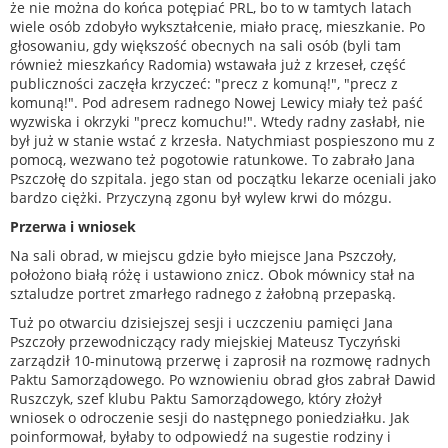
że nie można do końca potępiać PRL, bo to w tamtych latach
wiele osób zdobyło wykształcenie, miało pracę, mieszkanie. Po
głosowaniu, gdy większość obecnych na sali osób (byli tam
również mieszkańcy Radomia) wstawała już z krzeseł, część
publiczności zaczęła krzyczeć: "precz z komuną!", "precz z
komuną!". Pod adresem radnego Nowej Lewicy miały też paść
wyzwiska i okrzyki "precz komuchu!". Wtedy radny zasłabł, nie
był już w stanie wstać z krzesła. Natychmiast pospieszono mu z
pomocą, wezwano też pogotowie ratunkowe. To zabrało Jana
Pszczołę do szpitala. jego stan od początku lekarze oceniali jako
bardzo ciężki. Przyczyną zgonu był wylew krwi do mózgu.
Przerwa i wniosek
Na sali obrad, w miejscu gdzie było miejsce Jana Pszczoły,
położono białą różę i ustawiono znicz. Obok mównicy stał na
sztaludze portret zmarłego radnego z żałobną przepaską.
Tuż po otwarciu dzisiejszej sesji i uczczeniu pamięci Jana
Pszczoły przewodniczący rady miejskiej Mateusz Tyczyński
zarządził 10-minutową przerwę i zaprosił na rozmowę radnych
Paktu Samorządowego. Po wznowieniu obrad głos zabrał Dawid
Ruszczyk, szef klubu Paktu Samorządowego, który złożył
wniosek o odroczenie sesji do następnego poniedziałku. Jak
poinformował, byłaby to odpowiedź na sugestie rodziny i