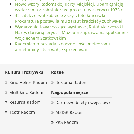
Nowe wzory Radomskiej Karty Miejskiej. Upamiętniają
wydarzenia z robotniczego protestu w czerwcu 1976 r.
42-latek zerwał kobiecie z szyi złote łańcuszki.
Prokuratura postawiła mu zarzut kradzieży zuchwałej
Wydarzenie towarzyszące wystawie „Rafał Malczewski.
Narty, dansing, brydż”. Muzeum zaprasza na spotkanie z
Wojciechem Szatkowskim
Radomianin posiadał znaczne ilości mefedronu i
amfetaminy. Usiłował je sprzedawać
Kultura i rozrywka
Różne
Kino Helios Radom
Reklama Radom
Multikino Radom
Najpopularniejsze
Resursa Radom
Darmowe bilety i wejściówki
Teatr Radom
MZDiK Radom
PKS Radom