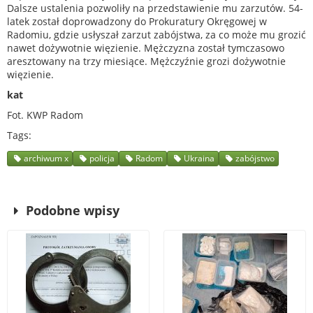
Dalsze ustalenia pozwoliły na przedstawienie mu zarzutów. 54-
latek został doprowadzony do Prokuratury Okręgowej w
Radomiu, gdzie usłyszał zarzut zabójstwa, za co może mu grozić
nawet dożywotnie więzienie. Mężczyzna został tymczasowo
aresztowany na trzy miesiące. Mężczyźnie grozi dożywotnie
więzienie.
kat
Fot. KWP Radom
Tags
archiwum x
policja
Radom
Ukraina
zabójstwo
Podobne wpisy