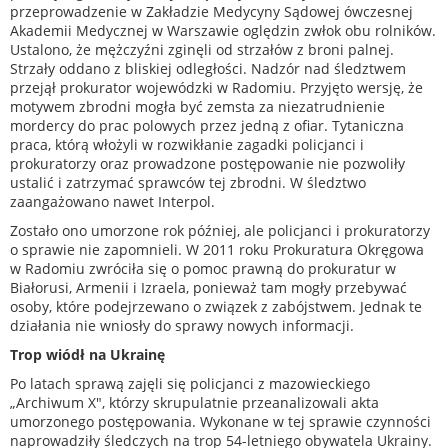
przeprowadzenie w Zakładzie Medycyny Sądowej ówczesnej
Akademii Medycznej w Warszawie oględzin zwłok obu rolników.
Ustalono, że mężczyźni zginęli od strzałów z broni palnej.
Strzały oddano z bliskiej odległości. Nadzór nad śledztwem
przejął prokurator wojewódzki w Radomiu. Przyjęto wersję, że
motywem zbrodni mogła być zemsta za niezatrudnienie
mordercy do prac polowych przez jedną z ofiar. Tytaniczna
praca, którą włożyli w rozwikłanie zagadki policjanci i
prokuratorzy oraz prowadzone postępowanie nie pozwoliły
ustalić i zatrzymać sprawców tej zbrodni. W śledztwo
zaangażowano nawet Interpol.
Zostało ono umorzone rok później, ale policjanci i prokuratorzy
o sprawie nie zapomnieli. W 2011 roku Prokuratura Okręgowa
w Radomiu zwróciła się o pomoc prawną do prokuratur w
Białorusi, Armenii i Izraela, ponieważ tam mogły przebywać
osoby, które podejrzewano o związek z zabójstwem. Jednak te
działania nie wniosły do sprawy nowych informacji.
Trop wiódł na Ukrainę
Po latach sprawą zajęli się policjanci z mazowieckiego
„Archiwum X", którzy skrupulatnie przeanalizowali akta
umorzonego postępowania. Wykonane w tej sprawie czynności
naprowadziły śledczych na trop 54-letniego obywatela Ukrainy.