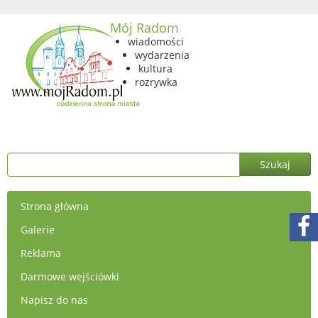
Mój Radom
wiadomości
wydarzenia
kultura
rozrywka
Strona główna
Galerie
Reklama
Darmowe wejściówki
Napisz do nas