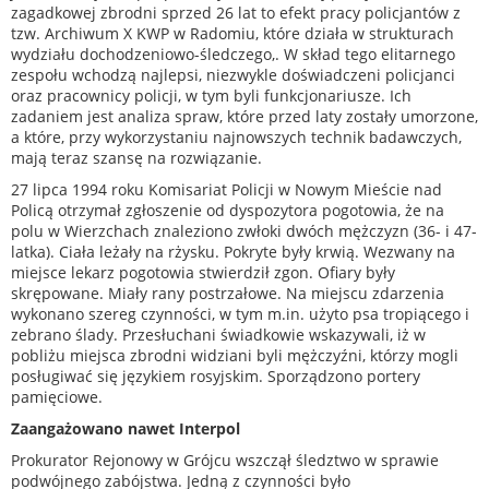
zagadkowej zbrodni sprzed 26 lat to efekt pracy policjantów z
tzw. Archiwum X KWP w Radomiu, które działa w strukturach
wydziału dochodzeniowo-śledczego,. W skład tego elitarnego
zespołu wchodzą najlepsi, niezwykle doświadczeni policjanci
oraz pracownicy policji, w tym byli funkcjonariusze. Ich
zadaniem jest analiza spraw, które przed laty zostały umorzone,
a które, przy wykorzystaniu najnowszych technik badawczych,
mają teraz szansę na rozwiązanie.
27 lipca 1994 roku Komisariat Policji w Nowym Mieście nad
Policą otrzymał zgłoszenie od dyspozytora pogotowia, że na
polu w Wierzchach znaleziono zwłoki dwóch mężczyzn (36- i 47-
latka). Ciała leżały na rżysku. Pokryte były krwią. Wezwany na
miejsce lekarz pogotowia stwierdził zgon. Ofiary były
skrępowane. Miały rany postrzałowe. Na miejscu zdarzenia
wykonano szereg czynności, w tym m.in. użyto psa tropiącego i
zebrano ślady. Przesłuchani świadkowie wskazywali, iż w
pobliżu miejsca zbrodni widziani byli mężczyźni, którzy mogli
posługiwać się językiem rosyjskim. Sporządzono portery
pamięciowe.
Zaangażowano nawet Interpol
Prokurator Rejonowy w Grójcu wszczął śledztwo w sprawie
podwójnego zabójstwa. Jedną z czynności było