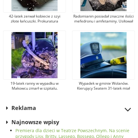
42-latek zerwał kobiecie z szyi
Radomianin posiadał znaczne ilości
złote łańcuszki. Prokuratura
mefedronu i amfetaminy. Usiłował
postawiła mu zarzut kradzieży
je sprzedawać
zuchwałej
19-latek ranny w wypadku w
Wypadek w gminie Wolanów.
Makowcu zmarł w szpitalu.
Kierujący Seatem 31-latek miał
Podejrzewany sprawca został
promil alkoholu w organizmie.
aresztowany
Został ranny
Reklama
Najnowsze wpisy
Premiera dla dzieci w Teatrze Powszechnym. Na scenie
przygody Lisy, Britty, Lassego, Bossego, Ollego i Anny