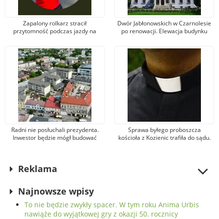
Zapalony rolkarz stracił
Dwór Jabłonowskich w Czarnolesie
przytomność podczas jazdy na
po renowacji. Elewacja budynku
Borkach. Z pomocą pośpieszyli
Muzeum Jana Kochanowskiego w
przypadkowi świadkowie
kolorze starej bieli
Radni nie posłuchali prezydenta.
Sprawa byłego proboszcza
Inwestor będzie mógł budować
kościoła z Kozienic trafiła do sądu.
apartamentowiec w śródmieściu,
Kapłan wyrządził poszkodowanym i
przy ul. Stańczyka
parafii szkody liczone w milionach
złotych
Reklama
Najnowsze wpisy
To nie będzie zwykły spacer. W tym roku Anima Urbis
nawiąże do wyjątkowej gry z okazji 50. rocznicy