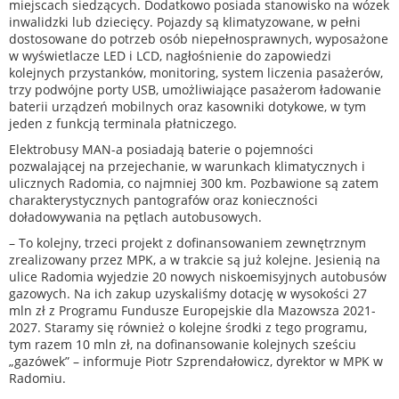
miejscach siedzących. Dodatkowo posiada stanowisko na wózek
inwalidzki lub dziecięcy. Pojazdy są klimatyzowane, w pełni
dostosowane do potrzeb osób niepełnosprawnych, wyposażone
w wyświetlacze LED i LCD, nagłośnienie do zapowiedzi
kolejnych przystanków, monitoring, system liczenia pasażerów,
trzy podwójne porty USB, umożliwiające pasażerom ładowanie
baterii urządzeń mobilnych oraz kasowniki dotykowe, w tym
jeden z funkcją terminala płatniczego.
Elektrobusy MAN-a posiadają baterie o pojemności
pozwalającej na przejechanie, w warunkach klimatycznych i
ulicznych Radomia, co najmniej 300 km. Pozbawione są zatem
charakterystycznych pantografów oraz konieczności
doładowywania na pętlach autobusowych.
– To kolejny, trzeci projekt z dofinansowaniem zewnętrznym
zrealizowany przez MPK, a w trakcie są już kolejne. Jesienią na
ulice Radomia wyjedzie 20 nowych niskoemisyjnych autobusów
gazowych. Na ich zakup uzyskaliśmy dotację w wysokości 27
mln zł z Programu Fundusze Europejskie dla Mazowsza 2021-
2027. Staramy się również o kolejne środki z tego programu,
tym razem 10 mln zł, na dofinansowanie kolejnych sześciu
„gazówek” – informuje Piotr Szprendałowicz, dyrektor w MPK w
Radomiu.