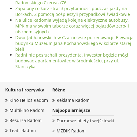
Radomskiego Czerwca’76
Zapalony rolkarz stracił przytomność podczas jazdy na
Borkach. Z pomocą pośpieszyli przypadkowi świadkowie
Na ulice Radomia wyjadą kolejne elektryczne autobusy.
MPK ma w swoim taborze coraz więcej pojazdów zero- i
niskoemisyjnych
Dwór Jabłonowskich w Czarnolesie po renowacji. Elewacja
budynku Muzeum Jana Kochanowskiego w kolorze starej
bieli
Radni nie posłuchali prezydenta. Inwestor będzie mógł
budować apartamentowiec w śródmieściu, przy ul.
Stańczyka
Kultura i rozrywka
Różne
Kino Helios Radom
Reklama Radom
Multikino Radom
Najpopularniejsze
Resursa Radom
Darmowe bilety i wejściówki
Teatr Radom
MZDiK Radom