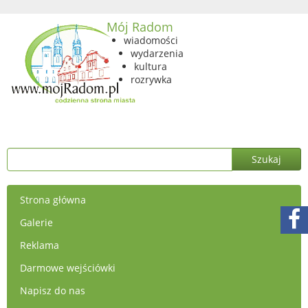
Mój Radom
wiadomości
wydarzenia
kultura
rozrywka
Strona główna
Galerie
Reklama
Darmowe wejściówki
Napisz do nas