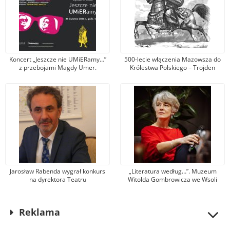
Koncert „Jeszcze nie UMiERamy…”
500-lecie włączenia Mazowsza do
z przebojami Magdy Umer.
Królestwa Polskiego – Trojden
Zaprasza Muzeum Jana
Kochanowskiego w Czarnolesie
Jarosław Rabenda wygrał konkurs
„Literatura według…”. Muzeum
na dyrektora Teatru
Witolda Gombrowicza we Wsoli
Powszechnego. To wieloletni aktor
zaprasza na spotkanie z Krystyną
radomskiej sceny
Dąbrowską
Reklama