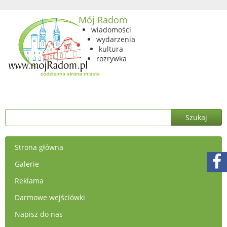
Mój Radom
wiadomości
wydarzenia
kultura
rozrywka
Strona główna
Galerie
Reklama
Darmowe wejściówki
Napisz do nas