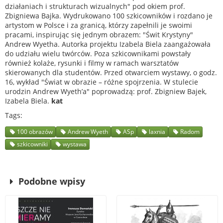
działaniach i strukturach wizualnych" pod okiem prof.
Zbigniewa Bajka. Wydrukowano 100 szkicowników i rozdano je
artystom w Polsce i za granicą, którzy zapełnili je swoimi
pracami, inspirując się jednym obrazem: "Świt Krystyny"
Andrew Wyetha. Autorka projektu Izabela Biela zaangażowała
do udziału wielu twórców. Poza szkicownikami powstały
również kolaże, rysunki i filmy w ramach warsztatów
skierowanych dla studentów. Przed otwarciem wystawy, o godz.
16, wykład "
Świat w obrazie – różne spojrzenia. W stulecie
urodzin Andrew
Wyeth’a"
poprowadzą: prof. Zbigniew Bajek,
Izabela Biela.
kat
Tags
100 obrazów
Andrew Wyeth
ASp
laxnia
Radom
szkicowniki
wystawa
Podobne wpisy