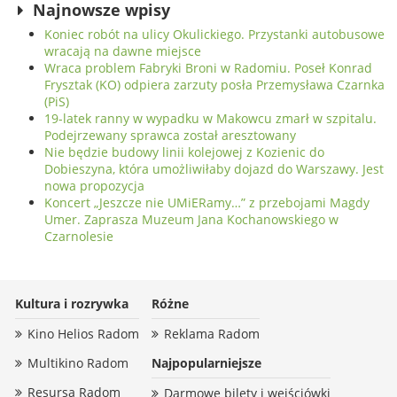
Najnowsze wpisy
Koniec robót na ulicy Okulickiego. Przystanki autobusowe
wracają na dawne miejsce
Wraca problem Fabryki Broni w Radomiu. Poseł Konrad
Frysztak (KO) odpiera zarzuty posła Przemysława Czarnka
(PiS)
19-latek ranny w wypadku w Makowcu zmarł w szpitalu.
Podejrzewany sprawca został aresztowany
Nie będzie budowy linii kolejowej z Kozienic do
Dobieszyna, która umożliwiłaby dojazd do Warszawy. Jest
nowa propozycja
Koncert „Jeszcze nie UMiERamy…” z przebojami Magdy
Umer. Zaprasza Muzeum Jana Kochanowskiego w
Czarnolesie
Kultura i rozrywka
Różne
Kino Helios Radom
Reklama Radom
Multikino Radom
Najpopularniejsze
Resursa Radom
Darmowe bilety i wejściówki