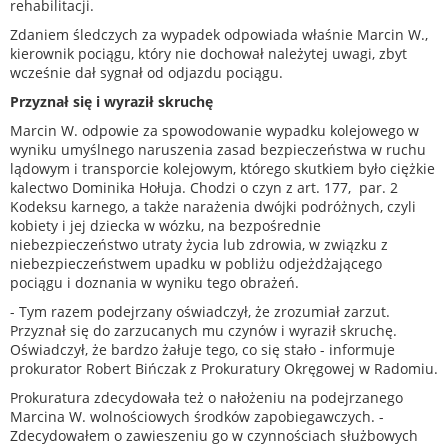
rehabilitacji.
Zdaniem śledczych za wypadek odpowiada właśnie Marcin W.,
kierownik pociągu, który nie dochował należytej uwagi, zbyt
wcześnie dał sygnał od odjazdu pociągu.
Przyznał się i wyraził skruchę
Marcin W. odpowie za spowodowanie wypadku kolejowego w
wyniku umyślnego naruszenia zasad bezpieczeństwa w ruchu
lądowym i transporcie kolejowym, którego skutkiem było ciężkie
kalectwo Dominika Hołuja. Chodzi o czyn z art. 177, par. 2
Kodeksu karnego, a także narażenia dwójki podróżnych, czyli
kobiety i jej dziecka w wózku, na bezpośrednie
niebezpieczeństwo utraty życia lub zdrowia, w związku z
niebezpieczeństwem upadku w pobliżu odjeżdżającego
pociągu i doznania w wyniku tego obrażeń.
- Tym razem podejrzany oświadczył, że zrozumiał zarzut.
Przyznał się do zarzucanych mu czynów i wyraził skruchę.
Oświadczył, że bardzo żałuje tego, co się stało - informuje
prokurator Robert Bińczak z Prokuratury Okręgowej w Radomiu.
Prokuratura zdecydowała też o nałożeniu na podejrzanego
Marcina W. wolnościowych środków zapobiegawczych. -
Zdecydowałem o zawieszeniu go w czynnościach służbowych