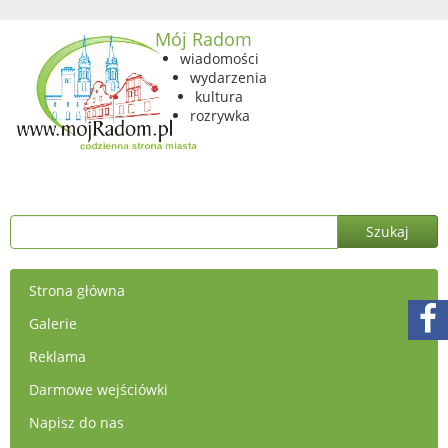
Mój Radom
wiadomości
wydarzenia
kultura
rozrywka
Strona główna
Galerie
Reklama
Darmowe wejściówki
Napisz do nas