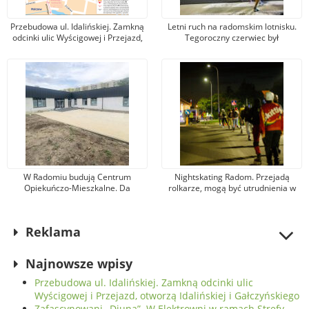
Przebudowa ul. Idalińskiej. Zamkną
Letni ruch na radomskim lotnisku.
odcinki ulic Wyścigowej i Przejazd,
Tegoroczny czerwiec był
otworzą Idalińskiej i Gałczyńskiego
najlepszym miesiącem w historii
portu
W Radomiu budują Centrum
Nightskating Radom. Przejadą
Opiekuńczo-Mieszkalne. Da
rolkarze, mogą być utrudnienia w
wsparcie dla 20 osobom z
ruchu kołowym i komunikacji
niepełnosprawnościami
miejskiej
Reklama
Najnowsze wpisy
Przebudowa ul. Idalińskiej. Zamkną odcinki ulic
Wyścigowej i Przejazd, otworzą Idalińskiej i Gałczyńskiego
Zafascynowani „Diuną”. W Elektrowni w ramach Strefy