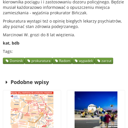
kierownika pociągu i i zastosowaniu dozoru policyjnego. Będzie
musiał każdorazowo informować o opuszczeniu miejsca
zamieszkania - wyjaśnia prokurator Bińczak.
Prokuratura wystąpi też o opinię biegłych lekarzy psychiatrów,
aby poznać stan zdrowia podejrzanego.
Marcinowi W. grozi do 8 lat więzienia.
kat, bdb
Tags
Dominik
prokuratura
Radom
wypadek
zarzut
Podobne wpisy