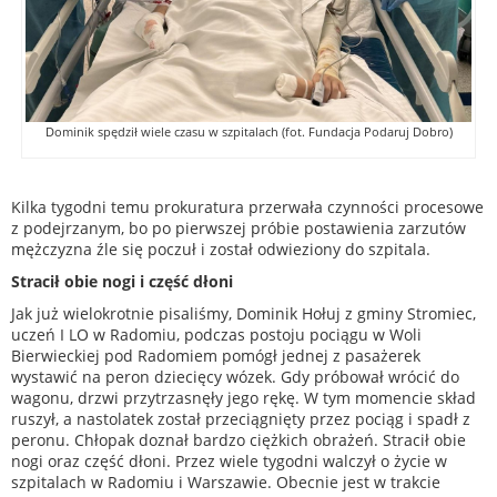
Dominik spędził wiele czasu w szpitalach (fot. Fundacja Podaruj Dobro)
Kilka tygodni temu prokuratura przerwała czynności procesowe
z podejrzanym, bo po pierwszej próbie postawienia zarzutów
mężczyzna źle się poczuł i został odwieziony do szpitala.
Stracił obie nogi i część dłoni
Jak już wielokrotnie pisaliśmy, Dominik Hołuj z gminy Stromiec,
uczeń I LO w Radomiu, podczas postoju pociągu w Woli
Bierwieckiej pod Radomiem pomógł jednej z pasażerek
wystawić na peron dziecięcy wózek. Gdy próbował wrócić do
wagonu, drzwi przytrzasnęły jego rękę. W tym momencie skład
ruszył, a nastolatek został przeciągnięty przez pociąg i spadł z
peronu. Chłopak doznał bardzo ciężkich obrażeń. Stracił obie
nogi oraz część dłoni. Przez wiele tygodni walczył o życie w
szpitalach w Radomiu i Warszawie. Obecnie jest w trakcie