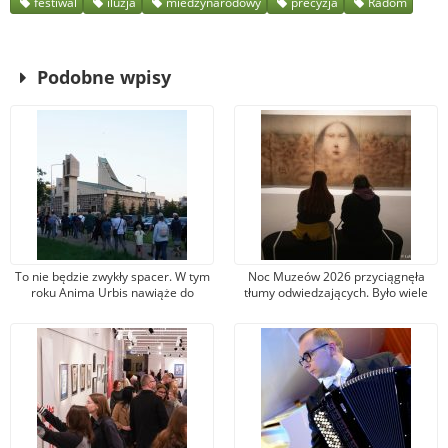
festiwal
iluzja
miedzynarodowy
precyzja
Radom
Podobne wpisy
To nie będzie zwykły spacer. W tym
Noc Muzeów 2026 przyciągnęła
roku Anima Urbis nawiąże do
tłumy odwiedzających. Było wiele
wyjątkowej gry z okazji 50. rocznicy
atrakcji specjalnie przygotowanych
Radomskiego Czerwca’76
na tę okazję