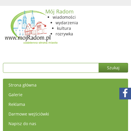
Mój Radom
wiadomości
wydarzenia
kultura
rozrywka
Strona główna
Galerie
Reklama
Darmowe wejściówki
Napisz do nas