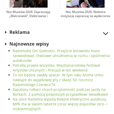
Noc Muzeów 2026. Zapraszają:
Noc Muzeów 2026. Niektóre
„Malczewski”, Elektrownia i
instytucje zapraszaj na wydarzenia
Resursa Obywatelska do Kamienicy
kulturalne już w piątek
Deskurów
Reklama
Najnowsze wpisy
Radomskie Dni Godności. Przejście korowodu może
spowodować chwilowe utrudnienia w ruchu i opóźnienia
autobusów
Potrafią prawie wszystko. Międzynarodowy Festiwal
Artystów Ulicznych i Precyzji w ten weekend
To nie będzie zwykły spacer. W tym roku Anima Urbis
nawiąże do wyjątkowej gry z okazji 50. rocznicy
Radomskiego Czerwca’76
Zapalony rolkarz stracił przytomność podczas jazdy na
Borkach. Z pomocą pośpieszyli przypadkowi świadkowie
Na ulice Radomia wyjadą kolejne elektryczne autobusy.
MPK ma w swoim taborze coraz więcej pojazdów zero- i
niskoemisyjnych