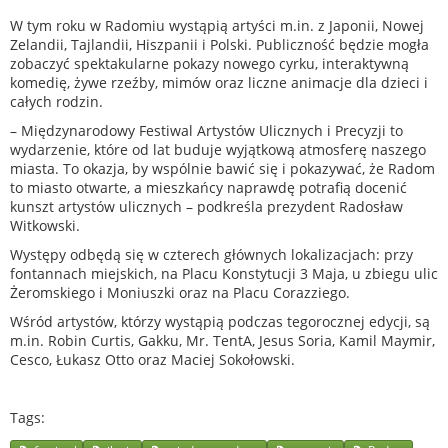
W tym roku w Radomiu wystąpią artyści m.in. z Japonii, Nowej
Zelandii, Tajlandii, Hiszpanii i Polski. Publiczność będzie mogła
zobaczyć spektakularne pokazy nowego cyrku, interaktywną
komedię, żywe rzeźby, mimów oraz liczne animacje dla dzieci i
całych rodzin.
– Międzynarodowy Festiwal Artystów Ulicznych i Precyzji to
wydarzenie, które od lat buduje wyjątkową atmosferę naszego
miasta. To okazja, by wspólnie bawić się i pokazywać, że Radom
to miasto otwarte, a mieszkańcy naprawdę potrafią docenić
kunszt artystów ulicznych – podkreśla prezydent Radosław
Witkowski.
Występy odbędą się w czterech głównych lokalizacjach: przy
fontannach miejskich, na Placu Konstytucji 3 Maja, u zbiegu ulic
Żeromskiego i Moniuszki oraz na Placu Corazziego.
Wśród artystów, którzy wystąpią podczas tegorocznej edycji, są
m.in. Robin Curtis, Gakku, Mr. TentA, Jesus Soria, Kamil Maymir,
Cesco, Łukasz Otto oraz Maciej Sokołowski.
Tags