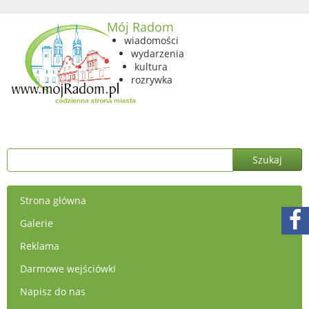
Mój Radom
wiadomości
wydarzenia
kultura
rozrywka
Strona główna
Galerie
Reklama
Darmowe wejściówki
Napisz do nas