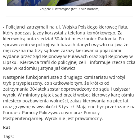
Zdjęcie ilustracyjne (fot. KMP Radom)
- Policjanci zatrzymali na ul. Wojska Polskiego kierowcę fiata,
który podczas jazdy korzystał z telefonu komórkowego. Za
kierownicą auta siedział 30-letni mieszkaniec Radomia. Po
sprawdzeniu w policyjnych bazach danych wyszło na jaw, że
mężczyzna ma trzy sądowe zakazy kierowania pojazdami
wydane przez Sąd Rejonowy w Puławach oraz Sąd Rejonowy w
Lipsku. Kierowca trafił do policyjnej celi - informuje rzeczniczka
KMP w Radomiu Justyna Jaśkiewicz.
Następnie funkcjonariusze z drugiego komisariatu wdrożyli
tryb przyspieszony, co skutkowało tym, że krótko od
zatrzymania 30-latek został doprowadzony do sądu i usłyszał
wyrok. W miniony piątek sąd orzekł wobec kierowcy karę ośmiu
miesięcy pozbawienia wolności, zakaz kierowania na pięć lat
oraz grzywnę w wysokości 5 tys. zł. Mają one być przekazane na
Fundusz Pomocy Pokrzywdzonym oraz Pomocy
Postpenitencjarnej. Wyrok nie jest prawomocny.
kat
Tags