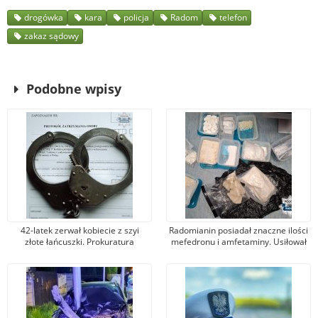
drogówka
kara
policja
Radom
telefon
zakaz sądowy
Podobne wpisy
42-latek zerwał kobiecie z szyi
Radomianin posiadał znaczne ilości
złote łańcuszki. Prokuratura
mefedronu i amfetaminy. Usiłował
postawiła mu zarzut kradzieży
je sprzedawać
zuchwałej