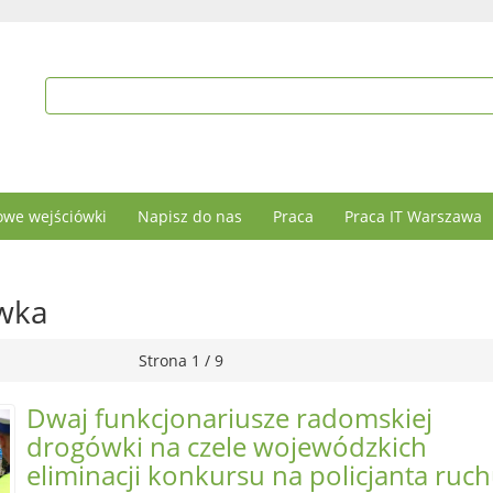
we wejściówki
Napisz do nas
Praca
Praca IT Warszawa
ówka
Strona 1 / 9
Dwaj funkcjonariusze radomskiej
drogówki na czele wojewódzkich
eliminacji konkursu na policjanta ruc