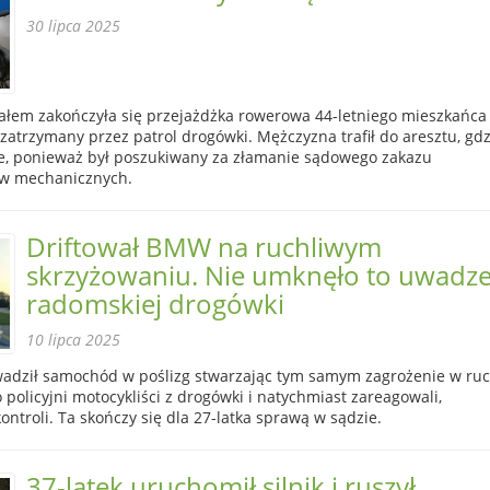
30 lipca 2025
łem zakończyła się przejażdżka rowerowa 44-letniego mieszkańca
 zatrzymany przez patrol drogówki. Mężczyzna trafił do aresztu, gdz
ce, ponieważ był poszukiwany za złamanie sądowego zakazu
w mechanicznych.
Driftował BMW na ruchliwym
skrzyżowaniu. Nie umknęło to uwadz
radomskiej drogówki
10 lipca 2025
dził samochód w poślizg stwarzając tym samym zagrożenie w ru
 policyjni motocykliści z drogówki i natychmiast zareagowali,
ontroli. Ta skończy się dla 27-latka sprawą w sądzie.
37-latek uruchomił silnik i ruszył