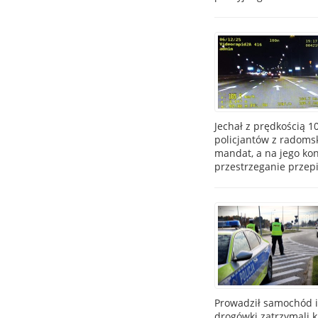
Jechał z prędkością 
policjantów z radomsk
mandat, a na jego kon
przestrzeganie przep
Prowadził samochód i 
drogówki zatrzymali k