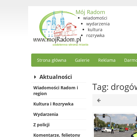
Mój Radom
wiadomości
wydarzenia
kultura
rozrywka
Strona główna
Galerie
Reklama
Darmo
Aktualności
Tag: drog
Wiadomości Radom i
region
Kultura i Rozrywka
Wydarzenia
Z policji
Komentarze, felietony