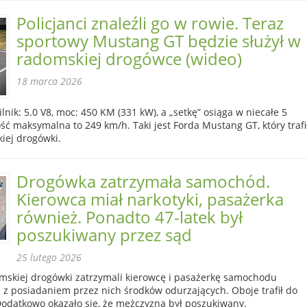
Policjanci znaleźli go w rowie. Teraz
sportowy Mustang GT będzie służył w
radomskiej drogówce (wideo)
18 marca 2026
ilnik: 5.0 V8, moc: 450 KM (331 kW), a „setkę” osiąga w niecałe 5
ść maksymalna to 249 km/h. Taki jest Forda Mustang GT, który trafi
iej drogówki.
Drogówka zatrzymała samochód.
Kierowca miał narkotyki, pasażerka
również. Ponadto 47-latek był
poszukiwany przez sąd
25 lutego 2026
mskiej drogówki zatrzymali kierowcę i pasażerkę samochodu
z posiadaniem przez nich środków odurzających. Oboje trafił do
Dodatkowo okazało się, że mężczyzna był poszukiwany.