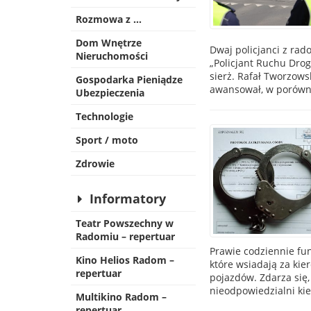
Rozmowa z …
Dom Wnętrze
Dwaj policjanci z ra
Nieruchomości
„Policjant Ruchu Drog
sierż. Rafał Tworzows
Gospodarka Pieniądze
awansował, w porówna
Ubezpieczenia
Technologie
Sport / moto
Zdrowie
Informatory
Teatr Powszechny w
Radomiu – repertuar
Prawie codziennie fu
Kino Helios Radom –
które wsiadają za ki
repertuar
pojazdów. Zdarza się,
nieodpowiedzialni kie
Multikino Radom –
repertuar