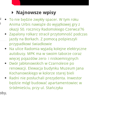
Najnowsze wpisy
u
To nie będzie zwykły spacer. W tym roku
ie
Anima Urbis nawiąże do wyjątkowej gry z
okazji 50. rocznicy Radomskiego Czerwca’76
Zapalony rolkarz stracił przytomność podczas
jazdy na Borkach. Z pomocą pośpieszyli
przypadkowi świadkowie
Na ulice Radomia wyjadą kolejne elektryczne
autobusy. MPK ma w swoim taborze coraz
więcej pojazdów zero- i niskoemisyjnych
Dwór Jabłonowskich w Czarnolesie po
renowacji. Elewacja budynku Muzeum Jana
Kochanowskiego w kolorze starej bieli
Radni nie posłuchali prezydenta. Inwestor
będzie mógł budować apartamentowiec w
śródmieściu, przy ul. Stańczyka
oby,