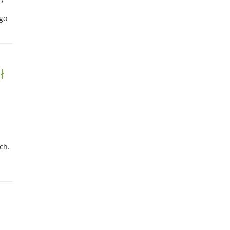
go
ł
ch.