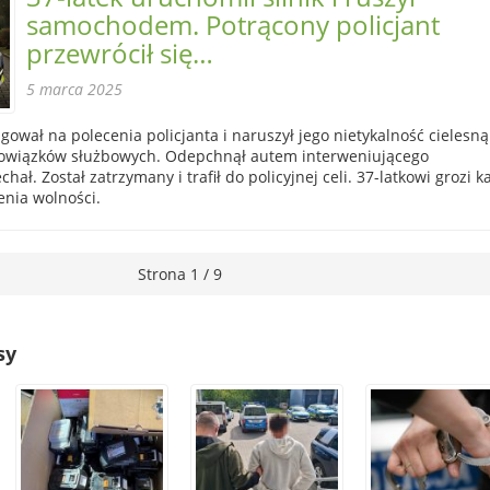
samochodem. Potrącony policjant
przewrócił się…
5 marca 2025
ował na polecenia policjanta i naruszył jego nietykalność cielesną
bowiązków służbowych. Odepchnął autem interweniującego
chał. Został zatrzymany i trafił do policyjnej celi. 37-latkowi grozi k
enia wolności.
Strona 1 / 9
sy