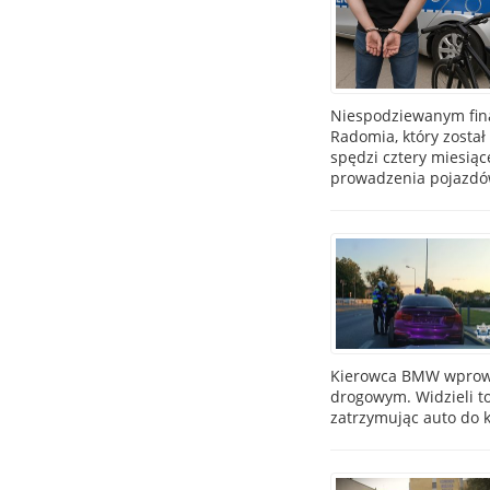
Niespodziewanym fina
Radomia, który został
spędzi cztery miesią
prowadzenia pojazdó
Kierowca BMW wprowa
drogowym. Widzieli to
zatrzymując auto do k