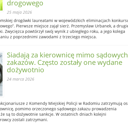
drogowego
25 maja 2026
domskiej drogówki laureatami w wojewódzkich eliminacjach konkurs
owego”. Pierwsze miejsce zajął sierż. Przemysław Urbanek, a drug
ki. Zwycięzca powtórzył swój wynik z ubiegłego roku, a jego kolega
niu z poprzednimi zawodami z trzeciego miejsca.
Siadają za kierownicę mimo sądowych
zakazów. Często zostały one wydane
dożywotnio
24 marca 2026
nkcjonariusze z Komendy Miejskiej Policji w Radomiu zatrzymują os
erownicę, pomimo orzeczonego sądowego zakazu prowadzenia
 że są to dożywotnie sankcje. W ostatnich dniach kolejni
rowcy zostali zatrzymani.